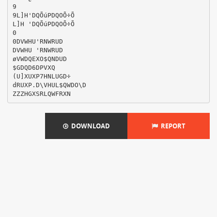
9
9L]H'DQÕúPDQOÕ÷Õ
L]H 'DQÕúPDQOÕ÷Õ
0
0DVWHU'RNWRUD
DVWHU 'RNWRUD
øVWDQEXO$QNDUD
$GDQD6DPVXQ
(U]XUXP7HNLUGD÷
dRUXP.D\VHUL$QWDO\D
DOWNLOAD
REPORT