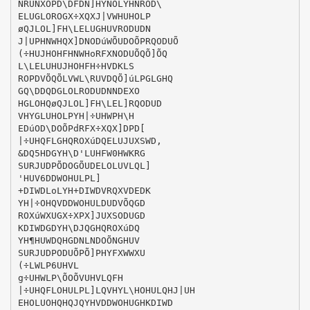
NRUNXOPD\DFDN]HYNOLYHNROD\
ELUGLOROGX÷XQXJ|VWHUHOLP
øQJLOL]FH\LELUGHUVRODUDN
J|UPHNWHQX]DNODúWÕUDOÕPRQODUÕ
(÷HUJHOHFHNWHoRFXNODUÕQÕ]ÕQ
L\LELUHUJHOHFH÷HVDKLS
ROPDVÕQÕLVWL\RUVDQÕ]úLPGLGHQ
GQ\DDQDGLOLRODUDNNDEXO
HGLOHQøQJLOL]FH\LEL]RQODUD
VHYGLUHOLPYH|÷UHWPH\H
EDúOD\DOÕPdRFX÷XQX]DPD[
|÷UHQFLGHQROXúDQELUJUXSWD,
&DQ5HDGYH\D'LUHFW0HWKRG
SURJUDPÕDOGÕUDELOLUVLQL]
'HUV6DDWOHULPL]
+DIWDLoLYH+DIWDVRQXVDEDK
YH|÷OHQVDDWOHULDUDVÕQGD
ROXúWXUGX÷XPX]JUXSODUGD
KDIWDGDYH\DJQGHQROXúDQ
YH¶HUWDQHGDNLNDOÕNGHUV
SURJUDPODUÕPÕ]PHYFXWWXU
(÷LWLP6UHVL
g÷UHWLP\ÕOÕVUHVLQFH
|÷UHQFLOHULPL]LQVHYL\HOHULQHJ|UH
EHOLUOHQHQJQYHVDDWOHUGHKDIWD