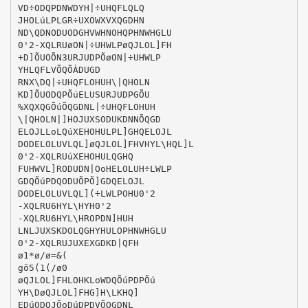
VD÷ODQPDNWDYH|÷UHQFLQLQ
JHOLúLPLGR÷UXOWXVXQGDHN
ND\QDNODUODGHVWHNOHQPHNWHGLU
0'2-XQLRUøON|÷UHWLPøQJLOL]FH
+D]ÕUOÕN3URJUDPÕøON|÷UHWLP
YHLQFLVÕQÕÀDUGD
RNX\DQ|÷UHQFLOHUH\|QHOLN
KD]ÕUODQPÕúELUSURJUDPGÕU
%XQXQGÕúÕQGDNL|÷UHQFLOHUH
\|QHOLN|]HOJUXSODUKDNNÕQGD
ELOJLLoLQúXEHOHULPL]GHQELOJL
DODELOLUVLQL]øQJLOL]FHVHYL\HQL]L
0'2-XQLRUúXEHOHULQGHQ
FUHWVL]RODUDN|OoHELOLUH÷LWLP
GDQÕúPDQODUÕPÕ]GDQELOJL
DODELOLUVLQL](÷LWLPOHU0'2
-XQLRU6HYL\HYH0'2
-XQLRU6HYL\HROPDN]HUH
LNLJUXSKDOLQGHYHULOPHNWHGLU
0'2-XQLRUJUXEXGDKD|QFH
ø1*ø/ø=&(
gö5(1(/ø0
øQJLOL]FHLOHKLoWDQÕúPDPÕú
YH\DøQJLOL]FHG]H\LKHQ]
EDúODQJÕoDúDPDVÕQGDNL