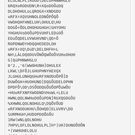
ELULNLPL]RUOD\DELOPHNWHGLU
6RQXoRODUDN\R÷XQoDOÕúDQ
DLOHOHULoLQROGX÷XNDGDU
oRFX÷XQVUHNOLEDNÕPÕQÕ
VWOHQHFHNELUH\OHULQ\HU
DOGÕ÷ÕDLOHOHUGHGH|GHYOHU
YHGHUVoDOÕúPDVUHFLEDúOÕ
EDúÕQDELUVWUHVND\QD÷Õ
ROPDNWDYHDQQHEDEDLOH
oRFX÷XQ\DúD\DELOHFH÷L
NH\LÀLDQODUVÕNÕQWÕOÕVUHoOHUH
G|QúPHNWHGLU
0'2.,'6(WW0HUNH]OHULEX
LKWL\DFÕJLGHUPHNYHEXQX
JLGHULUNHQGHoRFXNODUÕPÕ]D
DUWÕGH÷HUOHUND]DQGÕUDELOPHN
DPDFÕ\OD\DSÕODQGÕUÕOPÕúWÕU
+HUoRFXNPXWODNDVHoWL÷LELU
HWNLQOLNWHoDOÕúPDN]RUXQGDGÕU
%XHWNLQOLNOHULQ\DQÕVÕUD
oRFXNODUKHU\ÕOHQD]ELUVRV\DO
SURMHGH\HUDOPDOÕGÕU
1RW(WNLQOLNOHU
7HPVLOFLOLNOHULPL]H*|UH)DUNOÕOÕN
*|VWHUHELOLU