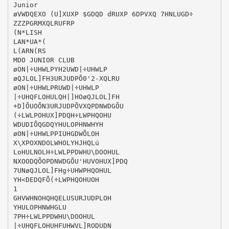
Junior
øVWDQEXO (U]XUXP $GDQD dRUXP 6DPVXQ 7HNLUGD÷
ZZZPGRMXQLRUFRP
(N*LISH
LAN*UA*(
L(ARN(RS
MDO JUNIOR CLUB
øON|÷UHWLPYH2UWD|÷UHWLP
øQJLOL]FH3URJUDPÕ0'2-XQLRU
øON|÷UHWLPRUWD|÷UHWLP
|÷UHQFLOHULQH|]HOøQJLOL]FH
+D]ÕUOÕN3URJUDPÕVXQPDNWDGÕU
(÷LWLPOHUX]PDQH÷LWPHQOHU
WDUDIÕQGDQYHULOPHNWHYH
øON|÷UHWLPPIUHGDWÕLOH
X\XPOXNDOLWHOLYHJHQLú
LoHULNOLH÷LWLPPDWHU\DOOHUL
NXOODQÕOPDNWDGÕU'HUVOHUX]PDQ
7UNøQJLOL]FHg÷UHWPHQOHUL
YH<DEDQFÕ(÷LWPHQOHUOH
1
GHVWHNOHQHQELUSURJUDPLOH
YHULOPHNWHGLU
7PH÷LWLPPDWHU\DOOHUL
|÷UHQFLOHUHFUHWVL]RODUDN