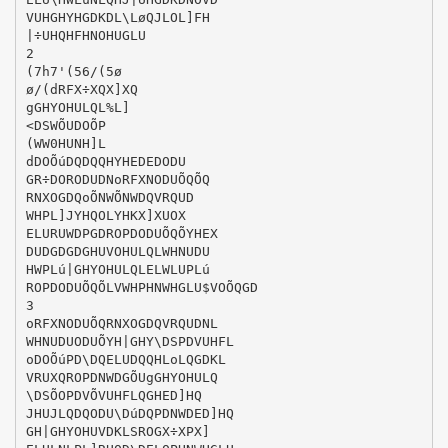
VUHGHYHGDKDL\LøQJLOL]FH
|÷UHQHFHNOHUGLU
2
(7h7'(56/(5ø
ø/(dRFX÷XQX]XQ
gGHYOHULQL%L]
<DSWÕUDOÕP
(WW0HUNH]L
dDOÕúDQDQQHYHEDEDODU
GR÷DORODUDNoRFXNODUÕQÕQ
RNXOGDQoÕNWÕNWDQVRQUD
WHPL]JYHQOLYHKX]XUOX
ELURUWDPGDROPDODUÕQÕYHEX
DUDGDGDGHUVOHULQLWHNUDU
HWPLú|GHYOHULQLELWLUPLú
ROPDODUÕQÕLVWHPHNWHGLU$VOÕQGD
3
oRFXNODUÕQRNXOGDQVRQUDNL
WHNUDUODUÕYH|GHY\DSPDVUHFL
oDOÕúPD\DQELUDQQHLoLQGDKL
VRUXQROPDNWDGÕUgGHYOHULQ
\DSÕOPDVÕVUHFLQGHED]HQ
JHUJLQDQODU\DúDQPDNWDED]HQ
GH|GHYOHUVDKLSROGX÷XPX]