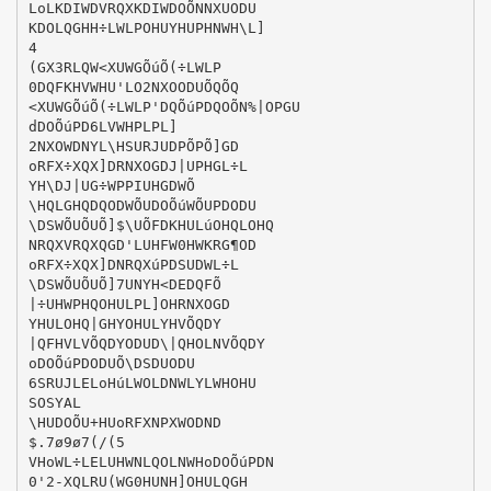
LoLKDIWDVRQXKDIWDOÕNNXUODU
KDOLQGHH÷LWLPOHUYHUPHNWH\L]
4
(GX3RLQW<XUWGÕúÕ(÷LWLP
0DQFKHVWHU'LO2NXOODUÕQÕQ
<XUWGÕúÕ(÷LWLP'DQÕúPDQOÕN%|OPGU
dDOÕúPD6LVWHPLPL]
2NXOWDNYL\HSURJUDPÕPÕ]GD
oRFX÷XQX]DRNXOGDJ|UPHGL÷L
YH\DJ|UG÷WPPIUHGDWÕ
\HQLGHQDQODWÕUDOÕúWÕUPDODU
\DSWÕUÕUÕ]$\UÕFDKHULúOHQLOHQ
NRQXVRQXQGD'LUHFW0HWKRG¶OD
oRFX÷XQX]DNRQXúPDSUDWL÷L
\DSWÕUÕUÕ]7UNYH<DEDQFÕ
|÷UHWPHQOHULPL]OHRNXOGD
YHULOHQ|GHYOHULYHVÕQDY
|QFHVLVÕQDYODUD\|QHOLNVÕQDY
oDOÕúPDODUÕ\DSDUODU
6SRUJLELoHúLWOLDNWLYLWHOHU
SOSYAL
\HUDOÕU+HUoRFXNPXWODND
$.7ø9ø7(/(5
VHoWL÷LELUHWNLQOLNWHoDOÕúPDN
0'2-XQLRU(WG0HUNH]OHULQGH