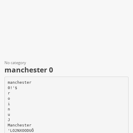
No category
manchester 0
manchester
0!'$
r
o
i
n
u
J
Manchester
'LO2NXOODUÕ