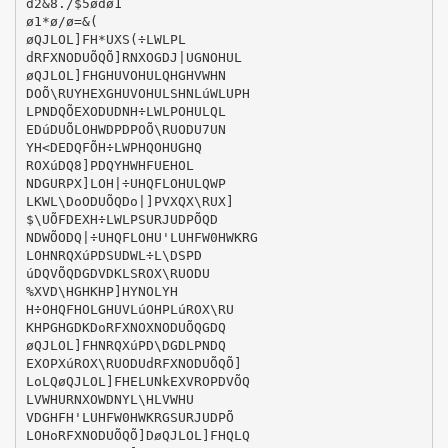
d2&8./$5ødø1
ø1*ø/ø=&(
øQJLOL]FH*UXS(÷LWLPL
dRFXNODUÕQÕ]RNXOGDJ|UGNOHUL
øQJLOL]FHGHUVOHULQHGHVWHN
DOÕ\RUYHEXGHUVOHULSHNLúWLUPH
LPNDQÕEXODUDNH÷LWLPOHULQL
EDúDUÕLOHWDPDPOÕ\RUODU7UN
YH<DEDQFÕH÷LWPHQOHUGHQ
ROXúDQ8]PDQYHWHFUEHOL
NDGURPX]LOH|÷UHQFLOHULQWP
LKWL\DoODUÕQDo|]PVXQX\RUX]
$\UÕFDEXH÷LWLPSURJUDPÕQD
NDWÕODQ|÷UHQFLOHU'LUHFW0HWKRG
LOHNRQXúPDSUDWL÷L\DSPD
úDQVÕQDGDVDKLSROX\RUODU
%XVD\HGHKHP]HYNOLYH
H÷OHQFHOLGHUVLúOHPLúROX\RU
KHPGHGDKDoRFXNOXNODUÕQGDQ
øQJLOL]FHNRQXúPD\DGDLPNDQ
EXOPXúROX\RUODUdRFXNODUÕQÕ]
LoLQøQJLOL]FHELUNkEXVROPDVÕQ
LVWHURNXOWDNYL\HLVWHU
VDGHFH'LUHFW0HWKRGSURJUDPÕ
LOHoRFXNODUÕQÕ]DøQJLOL]FHQLQ