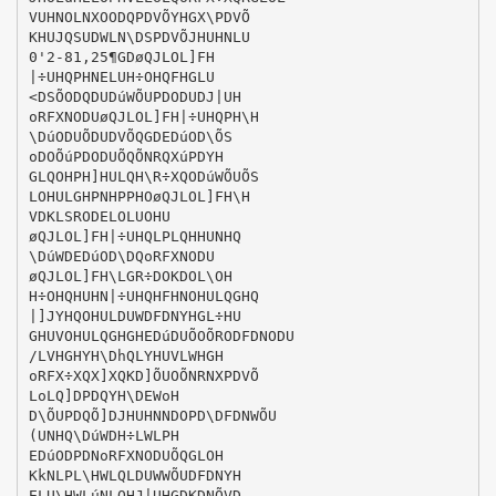
VUHNOLNXOODQPDVÕYHGX\PDVÕ
KHUJQSUDWLN\DSPDVÕJHUHNLU
0'2-81,25¶GDøQJLOL]FH
|÷UHQPHNELUH÷OHQFHGLU
<DSÕODQDUDúWÕUPDODUDJ|UH
oRFXNODUøQJLOL]FH|÷UHQPH\H
\DúODUÕDUDVÕQGDEDúOD\ÕS
oDOÕúPDODUÕQÕNRQXúPDYH
GLQOHPH]HULQH\R÷XQODúWÕUÕS
LOHULGHPNHPPHOøQJLOL]FH\H
VDKLSRODELOLUOHU
øQJLOL]FH|÷UHQLPLQHHUNHQ
\DúWDEDúOD\DQoRFXNODU
øQJLOL]FH\LGR÷DOKDOL\OH
H÷OHQHUHN|÷UHQHFHNOHULQGHQ
|]JYHQOHULDUWDFDNYHGL÷HU
GHUVOHULQGHGHEDúDUÕOÕRODFDNODU
/LVHGHYH\DhQLYHUVLWHGH
oRFX÷XQX]XQKD]ÕUOÕNRNXPDVÕ
LoLQ]DPDQYH\DEWoH
D\ÕUPDQÕ]DJHUHNNDOPD\DFDNWÕU
(UNHQ\DúWDH÷LWLPH
EDúODPDNoRFXNODUÕQGLOH
KkNLPL\HWLQLDUWWÕUDFDNYH
ELU\HWLúNLQHJ|UHGDKDNÕVD