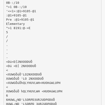
0B-:/10
">1 0B-:/10
'<<1>:@1>9105-@1
:@1>9105-@1
Pre :@1>9105-@1
Elementary
">1 8191:@->E
5
/
/
.
.
-
-
<Dú<D]2NXOODUÕ
<Dú <D] 2NXOODUÕ
<
<XUWGÕúÕ'LO2NXOODUÕ
XUWGÕúÕ 'LO 2NXOODUÕ
<XUWGÕúÕhQLYHUVLWH<HUOHúWLUPH
<
XUWGÕúÕ hQLYHUVLWH <HUOHúWLUPH
6
6HUWL¿ND'LSORPD3URJUDPODUÕ
HUWL¿ND 'LSORPD 3URJUDPODUÕ