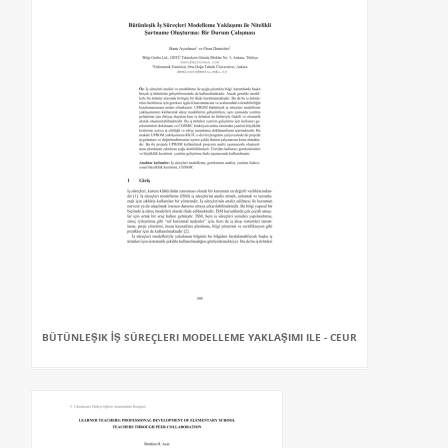
BÜTÜNLEŞIK İŞ SÜREÇLERI MODELLEME YAKLAŞIMI ILE - CEUR