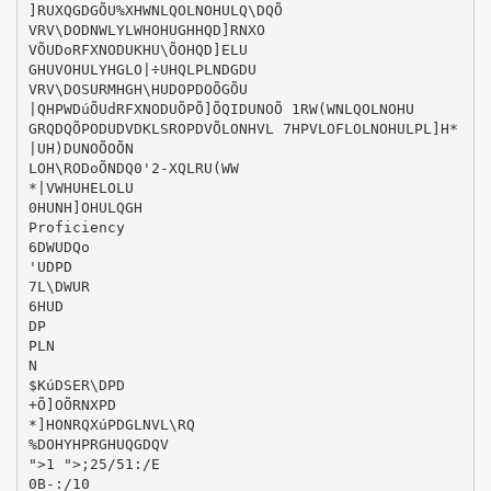
]RUXQGDGÕU%XHWNLQOLNOHULQ\DQÕ
VRV\DODNWLYLWHOHUGHHQD]RNXO
VÕUDoRFXNODUKHU\ÕOHQD]ELU
GHUVOHULYHGLO|÷UHQLPLNDGDU
VRV\DOSURMHGH\HUDOPDOÕGÕU
|QHPWDúÕUdRFXNODUÕPÕ]ÕQIDUNOÕ 1RW(WNLQOLNOHU
GRQDQÕPODUDVDKLSROPDVÕLONHVL 7HPVLOFLOLNOHULPL]H*
|UH)DUNOÕOÕN
LOH\RODoÕNDQ0'2-XQLRU(WW
*|VWHUHELOLU
0HUNH]OHULQGH
Proficiency
6DWUDQo
'UDPD
7L\DWUR
6HUD
DP
PLN
N
$KúDSER\DPD
+Õ]OÕRNXPD
*]HONRQXúPDGLNVL\RQ
%DOHYHPRGHUQGDQV
">1 ">;25/51:/E
0B-:/10