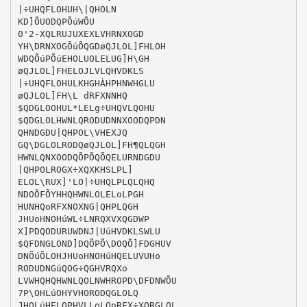
|÷UHQFLOHUH\|QHOLN
KD]ÕUODQPÕúWÕU
0'2-XQLRUJUXEXLVHRNXOGD
YH\DRNXOGÕúÕQGDøQJLOL]FHLOH
WDQÕúPÕúEHOLUOLELUG]H\GH
øQJLOL]FHELOJLVLQHVDKLS
|÷UHQFLOHULKHGHÀHPHNWHGLU
øQJLOL]FH\L dRFXNNHQ
$QDGLOOHUL*LELg÷UHQVLQOHU
$QDGLOLHWNLQRODUDNNXOODQPDN
QHNDGDU|QHPOL\VHEXJQ
GQ\DGLOLRODQøQJLOL]FH¶QLQGH
HWNLQNXOODQÕPÕQÕQELURNDGDU
|QHPOLROGX÷XQXKHSLPL]
ELOL\RUX]'LO|÷UHQLPLQLQHQ
NDOÕFÕYHHQHWNLOLELoLPGH
HUNHQoRFXNOXNG|QHPLQGH
JHUoHNOHúWL÷LNRQXVXQGDWP
X]PDQODURUWDNJ|UúHVDKLSWLU
$QFDNGLOND]DQÕPÕ\DOQÕ]FDGHUV
DNÕúÕLOHJHUoHNOHúHQELUVUHo
RODUDNGúQOG÷QGHVRQXo
LVWHQHQHWNLQOLNWHROPD\DFDNWÕU
7P\OHLúOHYVHORODQGLOLQ
JHOLúHELOPHVLLoLQoRFX÷XQRGLOL