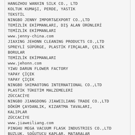
HANGZHOU WANXIN SILK CO., LTD
KOLTUK KUMAŞI, PERDE, YASTIK
TEKSTİL
NINGBO JENNY IMPORT&EXPORT CO.,LTD
TEMİZLİK EKİPMANLARI, DIŞ ALAN ÜRÜNLERİ
TEMİZLİK EKİPMANLARI
www.jenny-china.com
JIAXING JEHONN CLEANING PRODUCTS CO.,LTD
SPREYLİ SÜPÜRGE, PLASTİK FIRÇALAR, ÇELİK
BORULAR
TEMİZLİK EKİPMANLARI
www.jehonn.com
YIWU DARUN FLOWER FACTORY
YAPAY ÇİÇEK
YAPAY ÇİÇEK
NINGBO SHIMAOTONG INTERNATIONAL CO.,LTD
PLASTİK TÜKETİM MALZEMELERİ
ZÜCCACİYE
NINGBO JIANGDONG JIAWEILIANG TRADE CO.,LTD
DÖKÜM ÇAYDANLIK, KIZARTMA TAVALARI,
KALIPLAR
ZÜCCACİYE
www.jiaweiliang.com
PINGHU MEGA VACUUM FLASK INDUSTRIES CO.,LTD
BUZLUK, SOĞUTUCU KAPLAR, MATARALAR