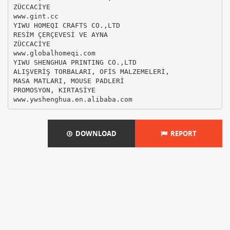
ZÜCCACİYE
www.gint.cc
YIWU HOMEQI CRAFTS CO.,LTD
RESİM ÇERÇEVESİ VE AYNA
ZÜCCACİYE
www.globalhomeqi.com
YIWU SHENGHUA PRINTING CO.,LTD
ALIŞVERİŞ TORBALARI, OFİS MALZEMELERİ,
MASA MATLARI, MOUSE PADLERİ
PROMOSYON, KIRTASİYE
DOWNLOAD
REPORT