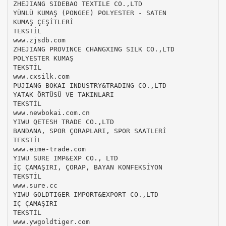
ZHEJIANG SIDEBAO TEXTILE CO.,LTD
YÜNLÜ KUMAŞ (PONGEE) POLYESTER - SATEN
KUMAŞ ÇEŞİTLERİ
TEKSTİL
www.zjsdb.com
ZHEJIANG PROVINCE CHANGXING SILK CO.,LTD
POLYESTER KUMAŞ
TEKSTİL
www.cxsilk.com
PUJIANG BOKAI INDUSTRY&TRADING CO.,LTD
YATAK ÖRTÜSÜ VE TAKINLARI
TEKSTİL
www.newbokai.com.cn
YIWU QETESH TRADE CO.,LTD
BANDANA, SPOR ÇORAPLARI, SPOR SAATLERİ
TEKSTİL
www.eime-trade.com
YIWU SURE IMP&EXP CO., LTD
İÇ ÇAMAŞIRI, ÇORAP, BAYAN KONFEKSİYON
TEKSTİL
www.sure.cc
YIWU GOLDTIGER IMPORT&EXPORT CO.,LTD
İÇ ÇAMAŞIRI
TEKSTİL
www.ywgoldtiger.com