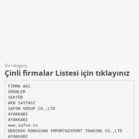
No category
Çinli firmalar Listesi için tıklayınız
FİRMA ADI
ÜRÜNLER
SEKTÖR
WEB SAYFASI
SAFON GROUP CO.,LTD
AYAKKABI
AYAKKABI
www.safon.cn
WENZHOU RONGGUAN IMPORT&EXPORT TRADING CO.,LTD
AYAKKABI