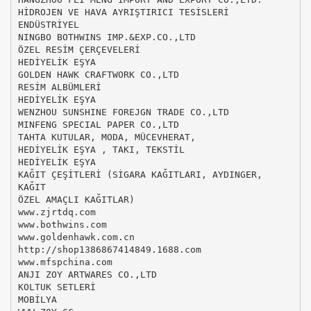
HİDROJEN VE HAVA AYRIŞTIRICI TESİSLERİ
ENDÜSTRİYEL
NINGBO BOTHWINS IMP.&EXP.CO.,LTD
ÖZEL RESİM ÇERÇEVELERİ
HEDİYELİK EŞYA
GOLDEN HAWK CRAFTWORK CO.,LTD
RESİM ALBÜMLERİ
HEDİYELİK EŞYA
WENZHOU SUNSHINE FOREJGN TRADE CO.,LTD
MINFENG SPECIAL PAPER CO.,LTD
TAHTA KUTULAR, MODA, MÜCEVHERAT,
HEDİYELİK EŞYA , TAKI, TEKSTİL
HEDİYELİK EŞYA
KAĞIT ÇEŞİTLERİ (SİGARA KAĞITLARI, AYDINGER,
KAĞIT
ÖZEL AMAÇLI KAĞITLAR)
www.zjrtdq.com
www.bothwins.com
www.goldenhawk.com.cn
http://shop1386867414849.1688.com
www.mfspchina.com
ANJI ZOY ARTWARES CO.,LTD
KOLTUK SETLERİ
MOBİLYA