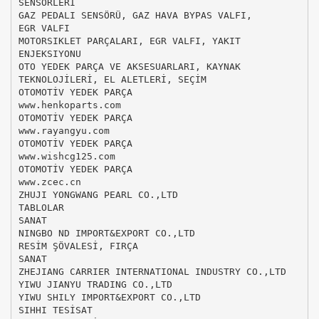
SENSÖRLERİ
GAZ PEDALI SENSÖRÜ, GAZ HAVA BYPAS VALFI,
EGR VALFI
MOTORSIKLET PARÇALARI, EGR VALFI, YAKIT
ENJEKSIYONU
OTO YEDEK PARÇA VE AKSESUARLARI, KAYNAK
TEKNOLOJİLERİ, EL ALETLERİ, SEÇİM
OTOMOTİV YEDEK PARÇA
www.henkoparts.com
OTOMOTİV YEDEK PARÇA
www.rayangyu.com
OTOMOTİV YEDEK PARÇA
www.wishcg125.com
OTOMOTİV YEDEK PARÇA
www.zcec.cn
ZHUJI YONGWANG PEARL CO.,LTD
TABLOLAR
SANAT
NINGBO ND IMPORT&EXPORT CO.,LTD
RESİM ŞÖVALESİ, FIRÇA
SANAT
ZHEJIANG CARRIER INTERNATIONAL INDUSTRY CO.,LTD
YIWU JIANYU TRADING CO.,LTD
YIWU SHILY IMPORT&EXPORT CO.,LTD
SIHHI TESİSAT