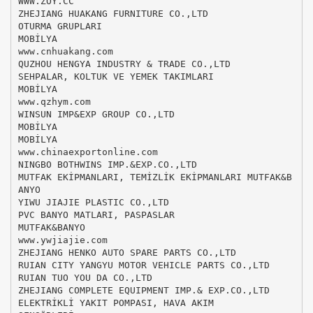
WWW.ZOY.CC
ZHEJIANG HUAKANG FURNITURE CO.,LTD
OTURMA GRUPLARI
MOBİLYA
www.cnhuakang.com
QUZHOU HENGYA INDUSTRY & TRADE CO.,LTD
SEHPALAR, KOLTUK VE YEMEK TAKIMLARI
MOBİLYA
www.qzhym.com
WINSUN IMP&EXP GROUP CO.,LTD
MOBİLYA
MOBİLYA
www.chinaexportonline.com
NINGBO BOTHWINS IMP.&EXP.CO.,LTD
MUTFAK EKİPMANLARI, TEMİZLİK EKİPMANLARI MUTFAK&B
ANYO
YIWU JIAJIE PLASTIC CO.,LTD
PVC BANYO MATLARI, PASPASLAR
MUTFAK&BANYO
www.ywjiajie.com
ZHEJIANG HENKO AUTO SPARE PARTS CO.,LTD
RUIAN CITY YANGYU MOTOR VEHICLE PARTS CO.,LTD
RUIAN TUO YOU DA CO.,LTD
ZHEJIANG COMPLETE EQUIPMENT IMP.& EXP.CO.,LTD
ELEKTRİKLİ YAKIT POMPASI, HAVA AKIM