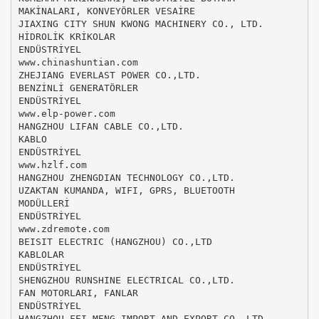
MAKİNALARI, KONVEYÖRLER VESAİRE
JIAXING CITY SHUN KWONG MACHINERY CO., LTD.
HİDROLİK KRİKOLAR
ENDÜSTRİYEL
www.chinashuntian.com
ZHEJIANG EVERLAST POWER CO.,LTD.
BENZİNLİ GENERATÖRLER
ENDÜSTRİYEL
www.elp-power.com
HANGZHOU LIFAN CABLE CO.,LTD.
KABLO
ENDÜSTRİYEL
www.hzlf.com
HANGZHOU ZHENGDIAN TECHNOLOGY CO.,LTD.
UZAKTAN KUMANDA, WIFI, GPRS, BLUETOOTH
MODÜLLERİ
ENDÜSTRİYEL
www.zdremote.com
BEISIT ELECTRIC (HANGZHOU) CO.,LTD
KABLOLAR
ENDÜSTRİYEL
SHENGZHOU RUNSHINE ELECTRICAL CO.,LTD.
FAN MOTORLARI, FANLAR
ENDÜSTRİYEL
HANGZHOU FEI MENG IMPORT AND EXPORT CO.,LTD.