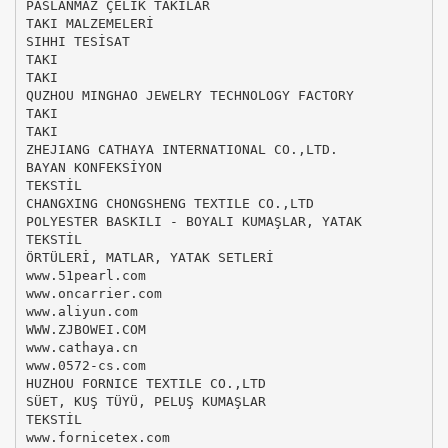
PASLANMAZ ÇELİK TAKILAR
TAKI MALZEMELERİ
SIHHI TESİSAT
TAKI
TAKI
QUZHOU MINGHAO JEWELRY TECHNOLOGY FACTORY
TAKI
TAKI
ZHEJIANG CATHAYA INTERNATIONAL CO.,LTD.
BAYAN KONFEKSİYON
TEKSTİL
CHANGXING CHONGSHENG TEXTILE CO.,LTD
POLYESTER BASKILI - BOYALI KUMAŞLAR, YATAK
TEKSTİL
ÖRTÜLERİ, MATLAR, YATAK SETLERİ
www.51pearl.com
www.oncarrier.com
www.aliyun.com
WWW.ZJBOWEI.COM
www.cathaya.cn
www.0572-cs.com
HUZHOU FORNICE TEXTILE CO.,LTD
SÜET, KUŞ TÜYÜ, PELUŞ KUMAŞLAR
TEKSTİL
www.fornicetex.com