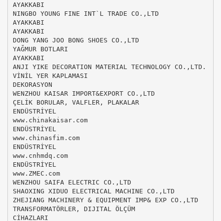
AYAKKABI
NINGBO YOUNG FINE INT`L TRADE CO.,LTD
AYAKKABI
AYAKKABI
DONG YANG JOO BONG SHOES CO.,LTD
YAĞMUR BOTLARI
AYAKKABI
ANJI YIKE DECORATION MATERIAL TECHNOLOGY CO.,LTD.
VİNİL YER KAPLAMASI
DEKORASYON
WENZHOU KAISAR IMPORT&EXPORT CO.,LTD
ÇELİK BORULAR, VALFLER, PLAKALAR
ENDÜSTRİYEL
www.chinakaisar.com
ENDÜSTRİYEL
www.chinasfim.com
ENDÜSTRİYEL
www.cnhmdq.com
ENDÜSTRİYEL
www.ZMEC.com
WENZHOU SAIFA ELECTRIC CO.,LTD
SHAOXING XIDUO ELECTRICAL MACHINE CO.,LTD
ZHEJIANG MACHINERY & EQUIPMENT IMP& EXP CO.,LTD
TRANSFORMATÖRLER, DIJITAL ÖLÇÜM
CİHAZLARI