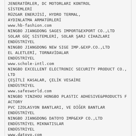
JENERATÖRLER, DC MOTORLARI KONTROL
SİSTEMLERİ
RÜZGAR ENERJİSİ, HYDRO TERMAL,
AYDINLATMA ARMATÜRLERİ
www.hb-fashion.com
NINGBO JIANGDONG SAGES IMPORT&EXPORT CO.,LTD
SOLAR GÜÇ SİSTEMLERİ, SOLAR ŞARJ CİHAZLARI
ENDÜSTRİYEL
NINGBO JIANGDONG NEW SIGE IMP.&EXP.CO.,LTD
EL ALETLERİ, TORNAVİDALAR
ENDÜSTRİYEL
www.schole-intl.com
NINGBO EXCELLENT ELECTRONIC SECURITY PRODUCT CO.,
LTD
ÇEŞİTLİ KASALAR, ÇELİK VESAİRE
ENDÜSTRİYEL
www.safesworld.com
NINGBO YINZHOU HONGBO PLASTIC ADHESIVE&PRODUCTS F
ACTORY
PVC IZOLASYON BANTLARI, VE DİĞER BANTLAR
ENDÜSTRİYEL
NINGBO JIANGDONG DATOYO IMP&EXP CO.,LTD
ENDÜSTRİYEL MIKNATISLAR
ENDÜSTRİYEL
www.datoyo.com