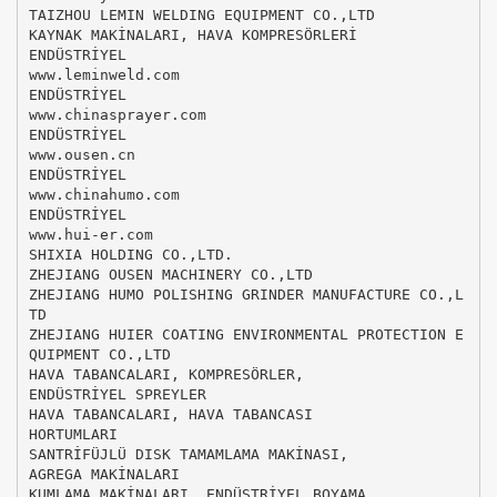
TAIZHOU LEMIN WELDING EQUIPMENT CO.,LTD
KAYNAK MAKİNALARI, HAVA KOMPRESÖRLERİ
ENDÜSTRİYEL
www.leminweld.com
ENDÜSTRİYEL
www.chinasprayer.com
ENDÜSTRİYEL
www.ousen.cn
ENDÜSTRİYEL
www.chinahumo.com
ENDÜSTRİYEL
www.hui-er.com
SHIXIA HOLDING CO.,LTD.
ZHEJIANG OUSEN MACHINERY CO.,LTD
ZHEJIANG HUMO POLISHING GRINDER MANUFACTURE CO.,L
TD
ZHEJIANG HUIER COATING ENVIRONMENTAL PROTECTION E
QUIPMENT CO.,LTD
HAVA TABANCALARI, KOMPRESÖRLER,
ENDÜSTRİYEL SPREYLER
HAVA TABANCALARI, HAVA TABANCASI
HORTUMLARI
SANTRİFÜJLÜ DISK TAMAMLAMA MAKİNASI,
AGREGA MAKİNALARI
KUMLAMA MAKİNALARI, ENDÜSTRİYEL BOYAMA