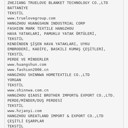
ZHEJIANG TRUELOVE BLANKET TECHNOLOGY CO.,LTD
BATTANİYE
TEKSTİL
www.truelovegroup.com
HANGZHOU HUANGSHUN INDUSTRIAL CORP
FASHION MARK TEXTILE HANGZHOU
HAVA YATAKLARI, PAMUKLU YATAK ÖRTÜLERİ,
TEKSTİL
KENDİNDEN ŞİŞEN HAVA YATAKLARI, UYKU
EMBRODERİ, KADİFE, BASKILI KUMAŞ ÇEŞİTLERİ,
TEKSTİL
PERDE VE MİNDERLER
www.huangshun.com
www.fashion2006.cn
HANGZHOU SHINNWA HOMETEXTILE CO.,LTD
YORGAN
TEKSTİL
www.shinnwa.com.cn
HANGZHOU QIAOSI BROTHER IMPORT& EXPORT CO.,LTD.
PERDE/MİNDER/DUŞ PERDESİ
TEKSTİL
www.hzjanyi.com
HANGZHOU GREATLAND IMPORT & EXPORT CO.,LTD
ÇEŞİTLİ EŞARPLAR
TEKSTİL