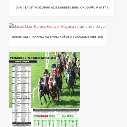
DUA, İBADETİN ÖZÜDÜR AZIZ KARDEŞLERIM! OKUDUĞUM AYET-I
BAKAN EKER, KARPUZ FESTIVALI KOŞUSU SERAMONISINDE YER