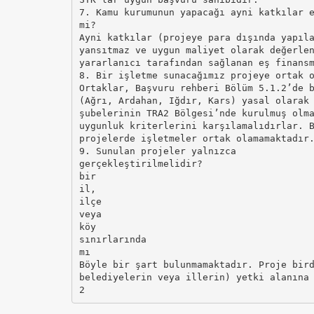
7. Kamu kurumunun yapacağı ayni katkılar 
mi?
Ayni katkılar (projeye para dışında yapıl
yansıtmaz ve uygun maliyet olarak değerle
yararlanıcı tarafından sağlanan eş finans
8. Bir işletme sunacağımız projeye ortak 
Ortaklar, Başvuru rehberi Bölüm 5.1.2’de 
(Ağrı, Ardahan, Iğdır, Kars) yasal olarak
şubelerinin TRA2 Bölgesi’nde kurulmuş olm
uygunluk kriterlerini karşılamalıdırlar. 
projelerde işletmeler ortak olamamaktadır
9. Sunulan projeler yalnızca
gerçekleştirilmelidir?
bir
il,
ilçe
veya
köy
sınırlarında
mı
Böyle bir şart bulunmamaktadır. Proje bir
belediyelerin veya illerin) yetki alanına