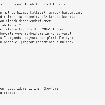
eş finansman olarak kabul edilebilir
an mal ve hizmet katkısı), gerçek harcamaları
ndirilmez. Bu nedenle, söz konusu katkılar,
man olarak değerlendirilemez.
olabilir mi?
belirtilen koşullardan “TRA2 Bölgesi’nde
 kayıtlı veya merkezlerinin ya da yasal
ası” dışında, başvuru sahipleri ile aynı
Bu nedenle, program kapsamında sunulacak
.
den fazla idari birimin (köylerin,
 girebilir.