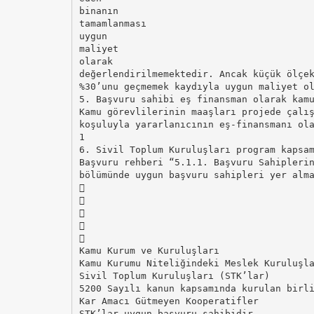
binanın
tamamlanması
uygun
maliyet
olarak
değerlendirilmemektedir. Ancak küçük ölçe
%30’unu geçmemek kaydıyla uygun maliyet o
5. Başvuru sahibi eş finansman olarak kam
Kamu görevlilerinin maaşları projede çalı
koşuluyla yararlanıcının eş-finansmanı ol
1
6. Sivil Toplum Kuruluşları program kapsa
Başvuru rehberi “5.1.1. Başvuru Sahipleri
bölümünde uygun başvuru sahipleri yer alm





Kamu Kurum ve Kuruluşları
Kamu Kurumu Niteliğindeki Meslek Kuruluşl
Sivil Toplum Kuruluşları (STK’lar)
5200 Sayılı kanun kapsamında kurulan birl
Kar Amacı Gütmeyen Kooperatifler
STK’lar uygun başvuru sahibidir.