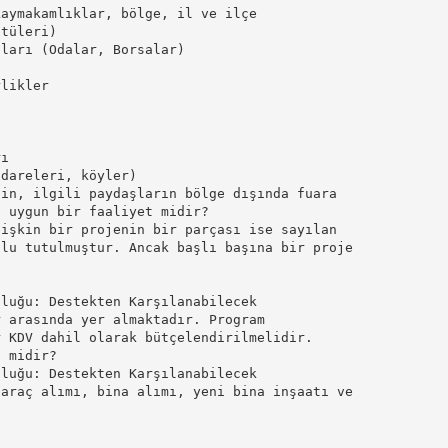
kaymakamlıklar, bölge, il ve ilçe
itüleri)
şları (Odalar, Borsalar)
rlikler
rı
idareleri, köyler)
bin, ilgili paydaşların bölge dışında fuara
i uygun bir faaliyet midir?
lişkin bir projenin bir parçası ise sayılan
nlu tutulmuştur. Ancak başlı başına bir proje
nluğu: Destekten Karşılanabilecek
r arasında yer almaktadır. Program
r KDV dahil olarak bütçelendirilmelidir.
t midir?
nluğu: Destekten Karşılanabilecek
 araç alımı, bina alımı, yeni bina inşaatı ve