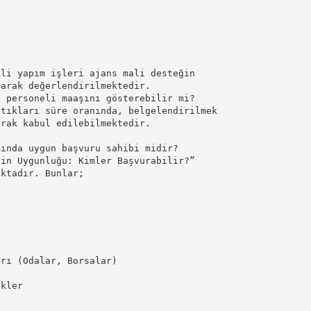
kli yapım işleri ajans mali desteğin
larak değerlendirilmektedir.
u personeli maaşını gösterebilir mi?
ştıkları süre oranında, belgelendirilmek
arak kabul edilebilmektedir.
mında uygun başvuru sahibi midir?
nin Uygunluğu: Kimler Başvurabilir?”
aktadır. Bunlar;
arı (Odalar, Borsalar)
ikler