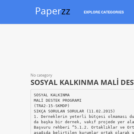
Paper
zz
EXPLORE CATEGORIES
No category
SOSYAL KALKINMA MALİ DES
SOSYAL KALKINMA
MALİ DESTEK PROGRAMI
(TRA2-15-SKMDP)
SIKÇA SORULAN SORULAR (11.02.2015)
1. Derneklerin yeterli bütçesi olmaması d
da başka bir dernek, vakıf projede yer al
Başvuru rehberi “5.1.2. Ortaklıklar ve Or
aşağıda belirtilen kurumlar ortak olarak 