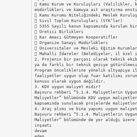
 Kamu Kurum ve Kuruluşları (Valilikler, 
müdürlükleri ve kamuya ait araştırma enst
 Kamu Kurumu Niteliğindeki Meslek Kurulu
 Sivil Toplum Kuruluşları (STK’lar)
 5355 Sayılı kanun kapsamında kurulan bi
 Üretici Birlikleri
 Kar Amacı Gütmeyen Kooperatifler
 Organize Sanayi Müdürlükleri
 Üniversiteler ve Mesleki Eğitim Kurumla
 Mahalli İdareler (Belediyeler, il özel 
2. Projenin bir parçası olarak teknik eki
ya da farklı bir teknik geziye götürülmes
Program önceliklerine yönelik altyapıya i
faaliyetler uygun olup fuar katılımı zoru
konusu olarak uygun değildir.
3. KDV uygun maliyet midir?
Başvuru rehberi “5.1.4. Maliyetlerin Uygu
Maliyetler” bölümünde KDV uygun maliyetle
kapsamında sunulacak projelerde maliyetle
4. Araç alımı ve bina yapımı uygun maliye
Başvuru rehberi “5.1.4. Maliyetlerin Uygu
Maliyetler” bölümünde de yer aldığı üzere
inşaatı
devam
eden