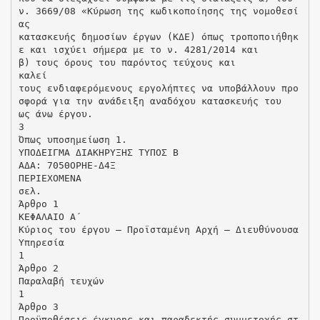
ν. 3669/08 «Κύρωση της κωδικοποίησης της νομοθεσί
ας
κατασκευής δημοσίων έργων (ΚΔΕ) όπως τροποποιήθηκ
ε και ισχύει σήμερα με το ν. 4281/2014 και
β) τους όρους του παρόντος τεύχους και
καλεί
τους ενδιαφερόμενους εργολήπτες να υποβάλλουν προ
σφορά για την ανάδειξη αναδόχου κατασκευής του
ως άνω έργου.
3
Όπως υποσημείωση 1.
ΥΠΟΔΕΙΓΜΑ ΔΙΑΚΗΡΥΞΗΣ ΤΥΠΟΣ Β
ΑΔΑ: 705ΘΟΡΗΕ-Δ4Ξ
ΠΕΡΙΕΧΟΜΕΝΑ
σελ.
Άρθρο 1
ΚΕΦΑΛΑΙΟ Α΄
Κύριος του έργου – Προϊσταμένη Αρχή – Διευθύνουσα
Υπηρεσία
1
Άρθρο 2
Παραλαβή τευχών
1
Άρθρο 3
Προϋποθέσεις έγκυρης και παραδεκτής συμμετοχής στ