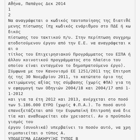
Αθήνα, Παπάγος Δεκ 2014
1
2
Να αναγράφεται ο κωδικός ταυτοποίησης της διατιθέ
μενης πίστωσης (πχ κωδικός ενάριθμου στο ΠΔΕ ή κω
δικός
πίστωσης του τακτικού π/υ. Στην περίπτωση συγχρημ
ατοδοτούμενου έργου από την Ε.Ε. να αναγράφεται κ
αι ο
τίτλος του Επιχειρησιακού Προγράμματος του ΕΣΠΑ ή
άλλου κοινοτικού προγράμματος στο πλαίσιο του
οποίου είναι ενταγμένο το δημοπρατούμενο έργο).
Σύμφωνα με τον Κανονισμό ΕΕ 1251/2011 της Επιτροπ
ής της 30 Νοεμβρίου 2011, το κατώτατο όριο της
εκτιμώμενης αξίας της σύμβασης (χωρίς ΦΠΑ) για τη
ν εφαρμογή των Οδηγιών 2004/18 και 2004/17 από 1-
1-2012
και για τα έτη 2012 και 2013, ανέρχεται στο ποσό
των 5.186.000 ΕΥΡΩ (χωρίς Φ.Π.Α.). Το ποσό αυτό
επανεξετάζεται από την Ευρωπαϊκή Επιτροπή ανά διε
τία και αναθεωρείται εάν χρειαστεί. Αν ο προϋπολο
γισμός του
έργου (συνολικά) υπερβαίνει το ποσόν αυτό, να χρη
σιμοποιείται ο τύπος Α.
ΥΠΟΔΕΙΓΜΑ ΔΙΑΚΗΡΥΞΗΣ ΤΥΠΟΣ Β