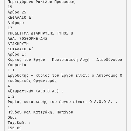
Περιεχόμενο Φακέλου Προσφοράς
15
Άρθρο 25
ΚΕΦΑΛΑΙΟ Δ΄
Διάφορα
17
ΥΠΟΔΕΙΓΜΑ ΔΙΑΚΗΡΥΞΗΣ ΤΥΠΟΣ Β
ΑΔΑ: 705ΘΟΡΗΕ-Δ4Ξ
ΔΙΑΚΗΡΥΞΗ
ΚΕΦΑΛΑΙΟ Α΄
Άρθρο 1:
Κύριος του Έργου - Προϊσταμένη Αρχή – Διευθύνουσα
Υπηρεσία
1.1
Εργοδότης – Κύριος του Έργου είναι: ο Αυτόνομος Ο
ικοδομικός Οργανισμός
4
Αξιωματικών (Α.Ο.Ο.Α.) .
1.2
Φορέας κατασκευής του έργου είναι: Ο Α.Ο.Ο.Α. .
:
Πίνδου και Κατεχάκη, Παπάγου
Οδός
Ταχ.Κωδ. :
156 69