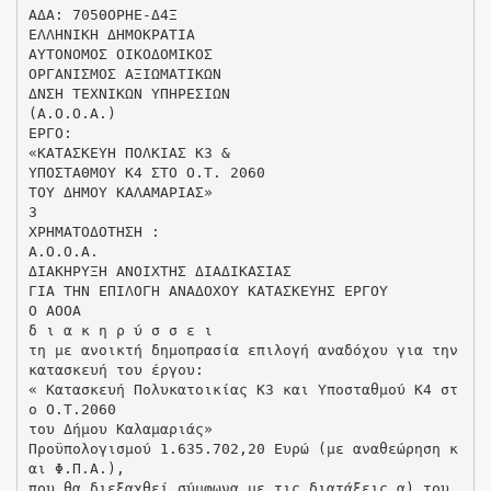
ΑΔΑ: 705ΘΟΡΗΕ-Δ4Ξ
ΕΛΛΗΝΙΚΗ ΔΗΜOΚΡΑΤΙΑ
ΑΥΤΟΝΟΜΟΣ ΟΙΚΟΔΟΜΙΚΟΣ
ΟΡΓΑΝΙΣΜΟΣ ΑΞΙΩΜΑΤΙΚΩΝ
ΔΝΣΗ ΤΕΧΝΙΚΩΝ ΥΠΗΡΕΣΙΩΝ
(Α.Ο.Ο.Α.)
ΕΡΓΟ:
«ΚΑΤΑΣΚΕΥΗ ΠΟΛΚΙΑΣ Κ3 &
ΥΠΟΣΤΑΘΜΟΥ Κ4 ΣΤΟ Ο.Τ. 2060
ΤΟΥ ΔΗΜΟΥ ΚΑΛΑΜΑΡΙΑΣ»
3
ΧΡΗΜΑΤΟΔΟΤΗΣΗ :
Α.Ο.Ο.Α.
ΔΙΑΚΗΡΥΞΗ ΑΝΟΙΧΤΗΣ ΔΙΑΔΙΚΑΣΙΑΣ
ΓΙΑ ΤΗΝ ΕΠΙΛΟΓΗ ΑΝΑΔΟΧΟΥ ΚΑΤΑΣΚΕΥΗΣ ΕΡΓΟΥ
O AOOA
δ ι α κ η ρ ύ σ σ ε ι
τη με ανοικτή δημοπρασία επιλογή αναδόχου για την
κατασκευή του έργου:
« Κατασκευή Πολυκατοικίας Κ3 και Υποσταθμού Κ4 στ
ο Ο.Τ.2060
του Δήμου Καλαμαριάς»
Προϋπολογισμού 1.635.702,20 Ευρώ (με αναθεώρηση κ
αι Φ.Π.Α.),
που θα διεξαχθεί σύμφωνα με τις διατάξεις α) του