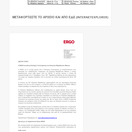
ΜΕΤΑΦΟΡΤΏΣΤΕ ΤΟ ΑΡΧΕΊΟ ΚΑΙ ΑΠΌ ΕΔΏ (INTERNETEXPLORER)