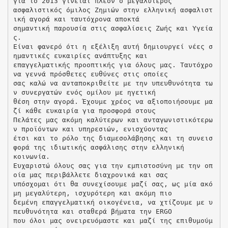
για το 2013 γίνεται πλέον ο μεγαλύτερος
ασφαλιστικός όμιλος Ζημιών στην ελληνική ασφαλιστ
ική αγορά και ταυτόχρονα αποκτά
σημαντική παρουσία στις ασφαλίσεις Ζωής και Υγεία
ς.
Είναι φανερό ότι η εξέλιξη αυτή δημιουργεί νέες σ
ημαντικές ευκαιρίες ανάπτυξης και
επαγγελματικής προοπτικής για όλους μας. Ταυτόχρο
να γεννά πρόσθετες ευθύνες στις οποίες
σας καλώ να ανταποκριθείτε με την υπευθυνότητα τω
ν συνεργατών ενός ομίλου με ηγετική
θέση στην αγορά. Έχουμε χρέος να αξιοποιήσουμε μα
ζί κάθε ευκαιρία για προσφορά στους
Πελάτες μας ακόμη καλύτερων και ανταγωνιστικότερω
ν προϊόντων και υπηρεσιών, ενισχύοντας
έτσι και το ρόλο της διαμεσολάβησης και τη συνεισ
φορά της ιδιωτικής ασφάλισης στην ελληνική
κοινωνία.
Ευχαριστώ όλους σας για την εμπιστοσύνη με την οπ
οία μας περιβάλλετε διαχρονικά και σας
υπόσχομαι ότι θα συνεχίσουμε μαζί σας, ως μία ακό
μη μεγαλύτερη, ισχυρότερη και ακόμη πιο
δεμένη επαγγελματική οικογένεια, να χτίζουμε με υ
πευθυνότητα και σταθερά βήματα την ERGO
που όλοι μας ονειρευόμαστε και μαζί της επιθυμούμ