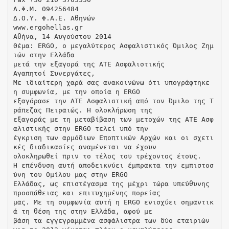
Α.Φ.Μ. 094256484
Δ.Ο.Υ. Φ.Α.Ε. Αθηνών
www.ergohellas.gr
Αθήνα, 14 Αυγούστου 2014
Θέμα: ERGO, ο μεγαλύτερος Ασφαλιστικός Όμιλος Ζημ
ιών στην Ελλάδα
μετά την εξαγορά της ΑΤΕ Ασφαλιστικής
Αγαπητοί Συνεργάτες,
Με ιδιαίτερη χαρά σας ανακοινώνω ότι υπογράφτηκε
η συμφωνία, με την οποία η ERGO
εξαγόρασε την ΑΤΕ Ασφαλιστική από τον Όμιλο της Τ
ράπεζας Πειραιώς. H ολοκλήρωση της
εξαγοράς με τη μεταβίβαση των μετοχών της ΑΤΕ Ασφ
αλιστικής στην ERGO τελεί υπό την
έγκριση των αρμόδιων Εποπτικών Αρχών και οι σχετι
κές διαδικασίες αναμένεται να έχουν
ολοκληρωθεί πριν το τέλος του τρέχοντος έτους.
Η επένδυση αυτή αποδεικνύει έμπρακτα την εμπιστοσ
ύνη του Ομίλου μας στην ERGO
Ελλάδας, ως επιστέγασμα της μέχρι τώρα υπεύθυνης
προσπάθειας και επιτυχημένης πορείας
μας. Με τη συμφωνία αυτή η ERGO ενισχύει σημαντικ
ά τη θέση της στην Ελλάδα, αφού με
βάση τα εγγεγραμμένα ασφάλιστρα των δύο εταιριών