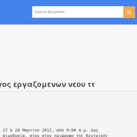
γος εργαζομενων νεου ττ
η 27 & 28 Μαρτίου 2012, από 9:00 π.μ. έως
ή αιμοδοσία, στον στον ημιώροφο της Κεντρικής