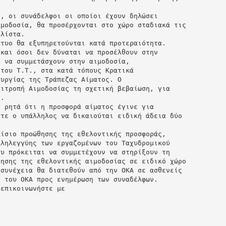
ν, οι συνάδελφοι οι οποίοι έχουν δηλώσει
ιμοδοσία, θα προσέρχονται στο χώρο σταδιακά τις
 λίστα.
κτυο θα εξυπηρετούνται κατά προτεραιότητα.
 και όσοι δεν δύναται να προσέλθουν στην
ν να συμμετάσχουν στην αιμοδοσία,
 του Τ.Τ., στα κατά τόπους Κρατικά
ουργίας της Τράπεζας Αίματος. Ο
πιτροπή Αιμοδοσίας τη σχετική βεβαίωση, για
ι.
ι ρητά ότι η προσφορά αίματος έγινε για
στε ο υπάλληλος να δικαιούται ειδική άδεια δύο
αίσιο προώθησης της εθελοντικής προσφοράς,
λληλεγγύης των εργαζομένων του Ταχυδρομικού
ου πρόκειται να συμμετέχουν να στηρίξουν τη
ίησης της εθελοντικής αιμοδοσίας σε ειδικό χώρο
 συνέχεια θα διατεθούν από την ΟΚΑ σε ασθενείς
η του ΟΚΑ προς ενημέρωση των συναδέλφων.
 επικοινωνήστε με