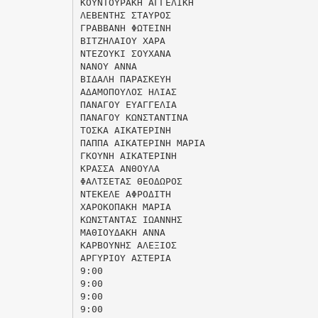
ΚΟΥΝΤΟΥΡΑΚΗ ΑΓΓΕΛΙΚΗ
ΛΕΒΕΝΤΗΣ ΣΤΑΥΡΟΣ
ΓΡΑΒΒΑΝΗ ΦΩΤΕΙΝΗ
ΒΙΤΖΗΛΑΙΟΥ ΧΑΡΑ
ΝΤΕΖΟΥΚΙ ΣΟΥΧΑΝΑ
ΝΑΝΟΥ ΑΝΝΑ
ΒΙΔΑΛΗ ΠΑΡΑΣΚΕΥΗ
ΑΔΑΜΟΠΟΥΛΟΣ ΗΛΙΑΣ
ΠΑΝΑΓΟΥ ΕΥΑΓΓΕΛΙΑ
ΠΑΝΑΓΟΥ ΚΩΝΣΤΑΝΤΙΝΑ
ΤΟΣΚΑ ΑΙΚΑΤΕΡΙΝΗ
ΠΑΠΠΑ ΑΙΚΑΤΕΡΙΝΗ ΜΑΡΙΑ
ΓΚΟΥΝΗ ΑΙΚΑΤΕΡΙΝΗ
ΚΡΑΣΣΑ ΑΝΘΟΥΛΑ
ΦΑΛΤΣΕΤΑΣ ΘΕΟΔΩΡΟΣ
ΝΤΕΚΕΛΕ ΑΦΡΟΔΙΤΗ
ΧΑΡΟΚΟΠΑΚΗ ΜΑΡΙΑ
ΚΩΝΣΤΑΝΤΑΣ ΙΩΑΝΝΗΣ
ΜΑΘΙΟΥΔΑΚΗ ΑΝΝΑ
ΚΑΡΒΟΥΝΗΣ ΑΛΕΞΙΟΣ
ΑΡΓΥΡΙΟΥ ΑΣΤΕΡΙΑ
9:00
9:00
9:00
9:00