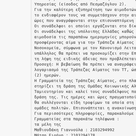
Υπηρεσίας (είσοδος από Πεσμαζόγλου 2).
Για την καλύτερη εξυπηρέτηση των αιμοδοτώ
το ενδιαφέρον τους να συμμετάσχουν στην α
ώρες που αναγράφονται στην επισυναπτόμενη
Οι συνάδελφοι οι οποίοι εργάζονται στο δί
Οι συνάδελφοι της υπόλοιπης Ελλάδας καθώς
αιμοδοσία τις παραπάνω ημερομηνίες μπορού
προσφέροντας αίμα για την Τράπεζα Αίματος
Νοσοκομεία, σύμφωνα με τον Κανονισμό Λειτ
υπάλληλος θα πρέπει να προσκομίζει στην Ε
τη λήψη της ειδικής άδειας που προβλέπετα
Προσοχή: Η βεβαίωση θα πρέπει να αναγράφε
λογαριασμό της Τράπεζας Αίματος του ΤΤ, ώ
(2) ημερών.
Η Γραμματεία της Τράπεζας Αίματος, στο πλ
στηρίζει τη δράση της Ομάδας Κοινωνικής Α
Ταμιευτηρίου και καλεί τους συναδέλφους π
δράση της. Τις ημέρες και ώρες πραγματοπο
θα συλλέγονται είδη τροφίμων τα οποία στη
ομάδες πολιτών. Επισυνάπτεται η ανακοίνωσ
Για περισσότερες πληροφορίες, παρακαλούμε
Γραμματείας στα παρακάτω τηλέφωνα :
τα μέλη της
Μαθιουδάκη Γιαννούλα : 2103294992
Μάτση Ειρήνη : 2103294178