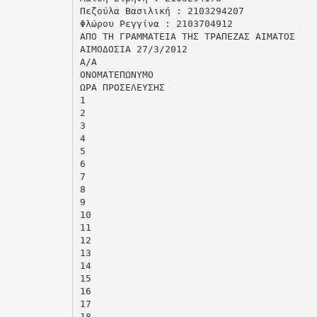
Πεζούλα Βασιλική : 2103294207
Φλώρου Ρεγγίνα : 2103704912
ΑΠΟ ΤΗ ΓΡΑΜΜΑΤΕΙΑ ΤΗΣ ΤΡΑΠΕΖΑΣ ΑΙΜΑΤΟΣ
ΑΙΜΟΔΟΣΙΑ 27/3/2012
Α/Α
ΟΝΟΜΑΤΕΠΩΝΥΜΟ
ΩΡΑ ΠΡΟΣΕΛΕΥΣΗΣ
1
2
3
4
5
6
7
8
9
10
11
12
13
14
15
16
17
18