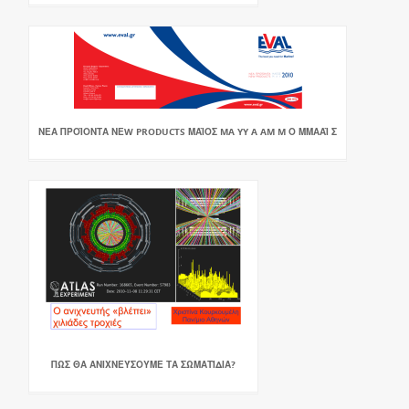
ΝΕΑ ΠΡΟΪΟΝΤΑ ΝΕW PRODUCTS ΜΑΪΟΣ MA YY A AM M Ο ΜΜΑΑΪ Σ
ΠΩΣ ΘΑ ΑΝΙΧΝΕΎΣΟΥΜΕ ΤΑ ΣΩΜΑΤΊΔΙΑ?