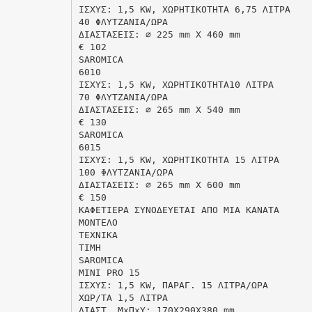
IΣXYΣ: 1,5 KW, XΩPHTIKOTHTA 6,75 ΛITPA
40 ΦΛYTZANIA/ΩPA
ΔIAΣTAΣEIΣ: ∅ 225 mm X 460 mm
€ 102
SAROMICA
6010
IΣXYΣ: 1,5 KW, XΩPHTIKOTHTA10 ΛITPA
70 ΦΛYTZANIA/ΩPA
ΔIAΣTAΣEIΣ: ∅ 265 mm X 540 mm
€ 130
SAROMICA
6015
IΣXYΣ: 1,5 KW, XΩPHTIKOTHTA 15 ΛITPA
100 ΦΛYTZANIA/ΩPA
ΔIAΣTAΣEIΣ: ∅ 265 mm X 600 mm
€ 150
KAΦETIEPA ΣΥΝOΔΕΥΕΤΑΙ ΑΠO ΜΙΑ ΚΑΝΑΤΑ
MONTEΛO
TEXNIKA
TIMH
SAROMICA
MINI PRO 15
IΣXYΣ: 1,5 KW, ΠΑΡΑΓ. 15 ΛΙΤΡΑ/ΩΡΑ
XΩP/TA 1,5 ΛITPA
ΔIAΣT. MxΠxΥ: 170Χ290Χ380 mm