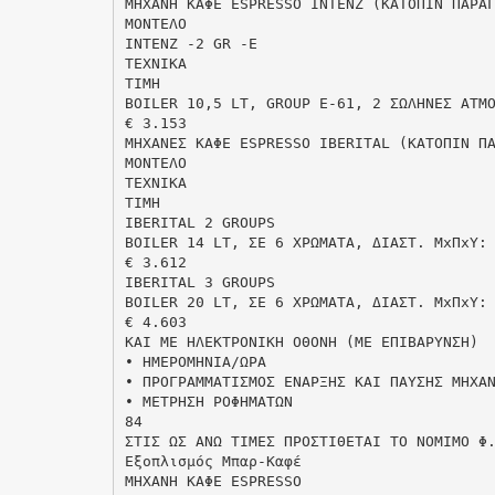
ΜΗΧΑΝH ΚΑΦΕ ESPRESSO INTENZ (ΚΑΤΟΠΙΝ ΠΑΡΑ
MONTEΛO
INTENZ -2 GR -E
TEXNIKA
TIMH
BOILER 10,5 LT, GROUP E-61, 2 ΣΩΛHNEΣ ΑΤΜ
€ 3.153
ΜΗΧΑΝΕΣ ΚΑΦΕ ESPRESSO IBERITAL (ΚΑΤΟΠΙΝ Π
MONTEΛO
TEXNIKA
TIMH
IBERITAL 2 GROUPS
BOILER 14 LT, ΣΕ 6 ΧΡΩΜΑΤΑ, ΔIAΣT. MxΠxY:
€ 3.612
IBERITAL 3 GROUPS
BOILER 20 LT, ΣΕ 6 ΧΡΩΜΑΤΑ, ΔIAΣT. MxΠxY:
€ 4.603
ΚΑΙ ΜΕ ΗΛΕΚΤΡΟΝΙΚΗ ΟΘΟΝΗ (ΜΕ ΕΠΙΒΑΡΥΝΣΗ)
• ΗΜΕΡΟΜΗΝΙΑ/ΩΡΑ
• ΠΡΟΓΡΑΜΜΑΤΙΣΜΟΣ ΕΝΑΡΞΗΣ ΚΑΙ ΠΑΥΣΗΣ ΜΗΧΑ
• ΜΕΤΡΗΣΗ ΡΟΦΗΜΑΤΩΝ
84
ΣΤΙΣ ΩΣ ΑΝΩ ΤΙΜΕΣ ΠΡΟΣΤΙΘΕΤΑΙ ΤΟ ΝΟΜΙΜΟ Φ
Eξοπλισμός Μπαρ-Καφέ
ΜΗΧΑΝH ΚΑΦΕ ESPRESSO