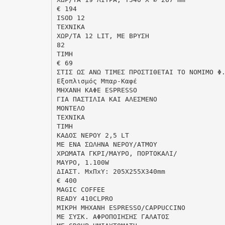
€ 194
ISOD 12
TEXNIKA
XΩP/TA 12 LIT, ΜΕ ΒΡΥΣΗ
82
TIMH
€ 69
ΣΤΙΣ ΩΣ ΑΝΩ ΤΙΜΕΣ ΠΡΟΣΤΙΘΕΤΑΙ ΤΟ ΝΟΜΙΜΟ Φ
Eξοπλισμός Μπαρ-Καφέ
ΜΗΧΑΝH ΚΑΦΕ ESPRESSO
ΓΙΑ ΠΑΣΤΙΛΙΑ ΚΑΙ ΑΛΕΣΜΕΝO
MONTEΛO
TEXNIKA
TIMH
ΚΑΔΟΣ ΝΕΡΟΥ 2,5 LT
ME ΕΝΑ ΣΩΛΗΝΑ ΝΕΡΟΥ/ΑΤΜΟΥ
ΧΡΩΜΑΤΑ ΓΚΡΙ/ΜΑΥΡΟ, ΠOPTOKAΛΙ/
ΜΑΥΡΟ, 1.100W
ΔIAΣT. MxΠxY: 205X255X340mm
€ 400
MAGIC COFFEE
READY 410CLPRO
MIKPH MHXANH ESPRESSO/CAPPUCCINO
ΜΕ ΣΥΣΚ. ΑΦΡΟΠΟΙΗΣΗΣ ΓΑΛΑΤΟΣ