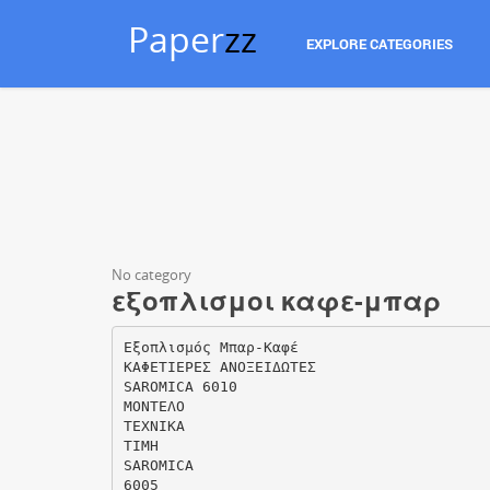
Paper
zz
EXPLORE CATEGORIES
No category
εξοπλισμοι καφε-μπαρ
Eξοπλισμός Μπαρ-Καφέ
KAΦETIEPEΣ ANOΞEIΔΩTEΣ
SAROMICA 6010
MONTEΛO
TEXNIKA
TIMH
SAROMICA
6005