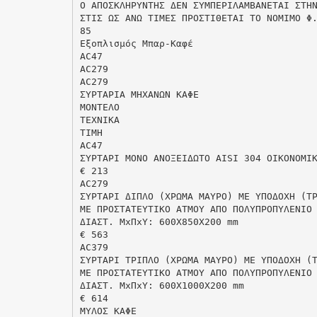
O ΑΠOΣΚΛΗΡΥΝΤΗΣ ΔΕΝ ΣΥΜΠΕΡΙΛΑΜΒΑΝΕΤΑΙ ΣΤΗ
ΣΤΙΣ ΩΣ ΑΝΩ ΤΙΜΕΣ ΠΡΟΣΤΙΘΕΤΑΙ ΤΟ ΝΟΜΙΜΟ Φ
85
Eξοπλισμός Μπαρ-Καφέ
AC47
AC279
AC279
ΣΥΡΤΑΡΙΑ ΜΗΧΑΝΩΝ ΚΑΦΕ
MONTEΛO
TEXNIKA
TIMH
AC47
ΣYPTAPI ΜΟΝΟ ΑΝΟΞΕΙΔΩΤΟ AISI 304 ΟΙΚΟΝΟΜΙ
€ 213
AC279
ΣYPTAPI ΔΙΠΛΟ (ΧΡΩΜΑ ΜΑΥΡΟ) ΜΕ ΥΠΟΔΟΧΗ (Τ
ΜΕ ΠΡΟΣΤΑΤΕΥΤΙΚΟ ΑΤΜΟΥ ΑΠΟ ΠΟΛΥΠΡΟΠΥΛΕΝΙΟ
ΔIAΣT. MxΠxY: 600Χ850Χ200 mm
€ 563
AC379
ΣYPTAPI TΡΙΠΛΟ (ΧΡΩΜΑ ΜΑΥΡΟ) ΜΕ ΥΠΟΔΟΧΗ (
ΜΕ ΠΡΟΣΤΑΤΕΥΤΙΚΟ ΑΤΜΟΥ ΑΠΟ ΠΟΛΥΠΡΟΠΥΛΕΝΙΟ
ΔIAΣT. MxΠxY: 600Χ1000Χ200 mm
€ 614
ΜΥΛOΣ ΚΑΦΕ