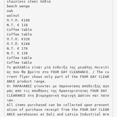
stainless steel πόδια
beech wenge
oak
walnut
Π.Τ.Π. €198
N.T. € 118
Coffee table
Coffee table
Π.Τ.Π. €320
Π.Τ.Π. €248
N.T. € 178
N.T. € 138
Coffee table
Coffee table
Το φυλλάδιο είναι μία ένδειξη της μεγάλης ποικιλί
ας που θα βρείτε στο FOUR DAY CLEARANCE. / The cu
rrent flyer shows only part of the FOUR DAY CLEAR
ANCE product range.
Οι ΠΑΡΑΛΑΒΕΣ γίνονται με παρουσίαση απόδειξης αγο
ράς από τις αποθήκες της δραστηριότητας FOUR DAY
CLEARANCE στη βιομηχανική περιοχή Δαλίου και Λατσ
ιών.
All items purchased can be collected upon present
ation of purchase receipt from the FOUR DAY CLEAR
ANCE warehouses at Dali and Latsia Industrial Are