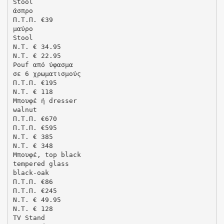
Stool
άσπρο
Π.Τ.Π. €39
μαύρο
Stool
N.T. € 34.95
N.T. € 22.95
Pouf από ύφασμα
σε 6 χρωματισμούς
Π.Τ.Π. €195
N.T. € 118
Μπουφέ ή dresser
walnut
Π.Τ.Π. €670
Π.Τ.Π. €595
N.T. € 385
N.T. € 348
Μπουφέ, top black
tempered glass
black-oak
Π.Τ.Π. €86
Π.Τ.Π. €245
N.T. € 49.95
N.T. € 128
TV Stand