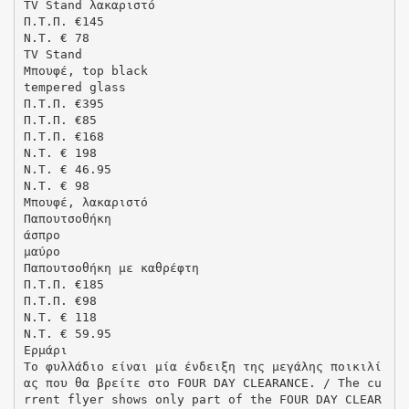
TV Stand λακαριστό
Π.Τ.Π. €145
N.T. € 78
TV Stand
Μπουφέ, top black
tempered glass
Π.Τ.Π. €395
Π.Τ.Π. €85
Π.Τ.Π. €168
N.T. € 198
N.T. € 46.95
N.T. € 98
Μπουφέ, λακαριστό
Παπουτσοθήκη
άσπρο
μαύρο
Παπουτσοθήκη με καθρέφτη
Π.Τ.Π. €185
Π.Τ.Π. €98
N.T. € 118
N.T. € 59.95
Eρμάρι
Το φυλλάδιο είναι μία ένδειξη της μεγάλης ποικιλί
ας που θα βρείτε στο FOUR DAY CLEARANCE. / The cu
rrent flyer shows only part of the FOUR DAY CLEAR