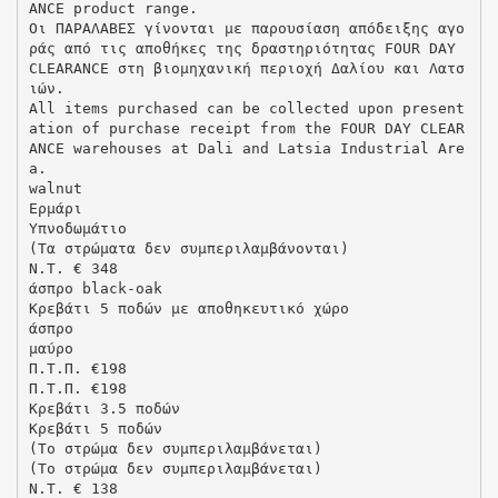
ANCE product range.
Οι ΠΑΡΑΛΑΒΕΣ γίνονται με παρουσίαση απόδειξης αγο
ράς από τις αποθήκες της δραστηριότητας FOUR DAY
CLEARANCE στη βιομηχανική περιοχή Δαλίου και Λατσ
ιών.
All items purchased can be collected upon present
ation of purchase receipt from the FOUR DAY CLEAR
ANCE warehouses at Dali and Latsia Industrial Are
a.
walnut
Eρμάρι
Υπνοδωμάτιo
(Τα στρώματα δεν συμπεριλαμβάνονται)
N.T. € 348
άσπρο black-oak
Κρεβάτι 5 ποδών με αποθηκευτικό χώρο
άσπρο
μαύρο
Π.Τ.Π. €198
Π.Τ.Π. €198
Kρεβάτι 3.5 ποδών
Kρεβάτι 5 ποδών
(Το στρώμα δεν συμπεριλαμβάνεται)
(Το στρώμα δεν συμπεριλαμβάνεται)
N.T. € 138