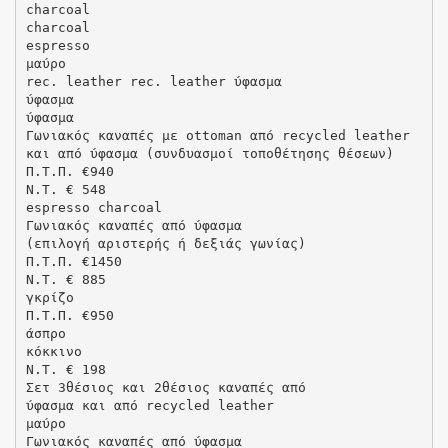
charcoal
charcoal
espresso
μαύρο
rec. leather rec. leather ύφασμα
ύφασμα
ύφασμα
Γωνιακός καναπές με ottoman από recycled leather
και από ύφασμα (συνδυασμοί τοποθέτησης θέσεων)
Π.Τ.Π. €940
N.T. € 548
espresso charcoal
Γωνιακός καναπές από ύφασμα
(επιλογή αριστερής ή δεξιάς γωνίας)
Π.Τ.Π. €1450
N.T. € 885
γκρίζο
Π.Τ.Π. €950
άσπρο
κόκκινο
N.T. € 198
Σετ 3θέσιος και 2θέσιος καναπές από
ύφασμα και από recycled leather
μαύρο
Γωνιακός καναπές από ύφασμα