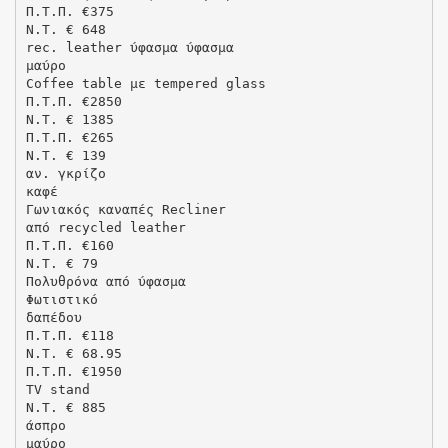
Π.Τ.Π. €375
N.T. € 648
rec. leather ύφασμα ύφασμα
μαύρο
Coffee table με tempered glass
Π.Τ.Π. €2850
N.T. € 1385
Π.Τ.Π. €265
N.T. € 139
αν. γκρίζο
καφέ
Γωνιακός καναπές Recliner
από recycled leather
Π.Τ.Π. €160
N.T. € 79
Πολυθρόνα από ύφασμα
Φωτιστικό
δαπέδου
Π.Τ.Π. €118
N.T. € 68.95
Π.Τ.Π. €1950
TV stand
N.T. € 885
άσπρο
μαύρο