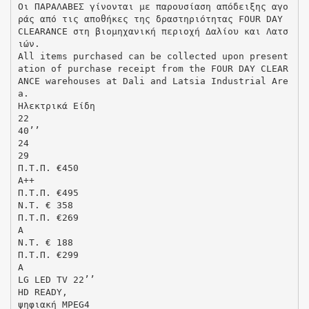
Οι ΠΑΡΑΛΑΒΕΣ γίνονται με παρουσίαση απόδειξης αγο
ράς από τις αποθήκες της δραστηριότητας FOUR DAY
CLEARANCE στη βιομηχανική περιοχή Δαλίου και Λατσ
ιών.
All items purchased can be collected upon present
ation of purchase receipt from the FOUR DAY CLEAR
ANCE warehouses at Dali and Latsia Industrial Are
a.
Ηλεκτρικά Είδη
22
40’’
24
29
Π.Τ.Π. €450
A++
Π.Τ.Π. €495
N.T. € 358
Π.Τ.Π. €269
A
N.T. € 188
Π.Τ.Π. €299
A
LG LED TV 22’’
HD READY,
ψηφιακή MPEG4