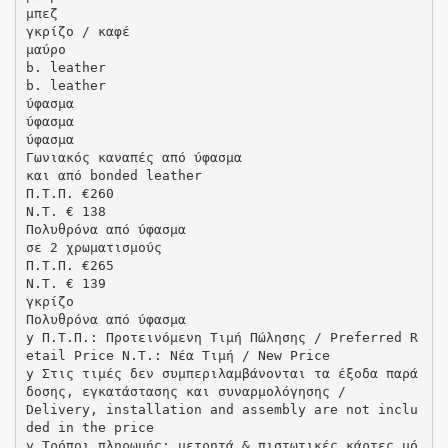
μπεζ
γκρίζο / καφέ
μαύρο
b. leather
b. leather
ύφασμα
ύφασμα
ύφασμα
Γωνιακός καναπές από ύφασμα
και από bonded leather
Π.Τ.Π. €260
N.T. € 138
Πολυθρόνα από ύφασμα
σε 2 χρωματισμούς
Π.Τ.Π. €265
N.T. € 139
γκρίζο
Πολυθρόνα από ύφασμα
y Π.Τ.Π.: Προτεινόμενη Τιμή Πώλησης / Preferred R
etail Price N.T.: Νέα Τιμή / New Price
y Στις τιμές δεν συμπεριλαμβάνονται τα έξοδα παρά
δοσης, εγκατάστασης και συναρμολόγησης /
Delivery, installation and assembly are not inclu
ded in the price
y Τρόποι πληρωμής: μετρητά & πιστωτικές κάρτες μό