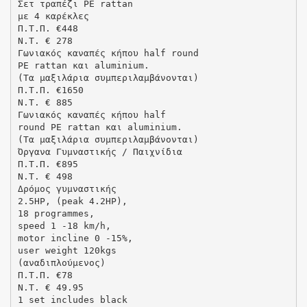
Σετ τραπέζι PE rattan
με 4 καρέκλες
Π.Τ.Π. €448
N.T. € 278
Γωνιακός καναπές κήπου half round
PE rattan και aluminium.
(Τα μαξιλάρια συμπεριλαμβάνονται)
Π.Τ.Π. €1650
N.T. € 885
Γωνιακός καναπές κήπου half
round PE rattan και aluminium.
(Τα μαξιλάρια συμπεριλαμβάνονται)
Όργανα Γυμναστικής / Παιχνίδια
Π.Τ.Π. €895
N.T. € 498
Δρόμος γυμναστικής
2.5HP, (peak 4.2HP),
18 programmes,
speed 1 -18 km/h,
motor incline 0 -15%,
user weight 120kgs
(αναδιπλούμενος)
Π.Τ.Π. €78
N.T. € 49.95
1 set includes black