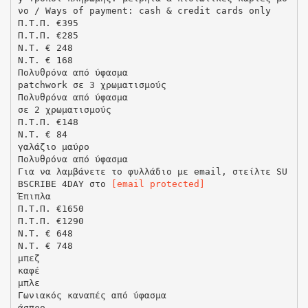
νο / Ways of payment: cash & credit cards only
Π.Τ.Π. €395
Π.Τ.Π. €285
N.T. € 248
N.T. € 168
Πολυθρόνα από ύφασμα
patchwork σε 3 χρωματισμούς
Πολυθρόνα από ύφασμα
σε 2 χρωματισμούς
Π.Τ.Π. €148
N.T. € 84
γαλάζιο μαύρο
Πολυθρόνα από ύφασμα
Για να λαμβάνετε το φυλλάδιο με email, στείλτε SU
BSCRIBE 4DAY στο
[email protected]
Έπιπλα
Π.Τ.Π. €1650
Π.Τ.Π. €1290
N.T. € 648
N.T. € 748
μπεζ
καφέ
μπλε
Γωνιακός καναπές από ύφασμα
άσπρο