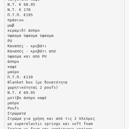
N.T. € 68.95
N.T. € 178
Π.Τ.Π. €195
πράσινο
μωβ
κεραμιδί άσπρο
ύφασμα ύφασμα ύφασμα
PU
Καναπές - κρεβάτι
Καναπές - κρεβάτι από
ύφασμα και από PU
άσπρο
καφέ
μαύρο
Π.Τ.Π. €139
Blanket box (με δυνατότητα
χωρητικότητας 2 poufs)
N.T. € 69.95
μοτίβο άσπρο καφέ
μαύρο
Poufs
Στρώματα
Στρώμα για χρήση και από τις 2 πλεύρες
με superelastic springs και soft foam
Στρώμα με foam και continuous springs