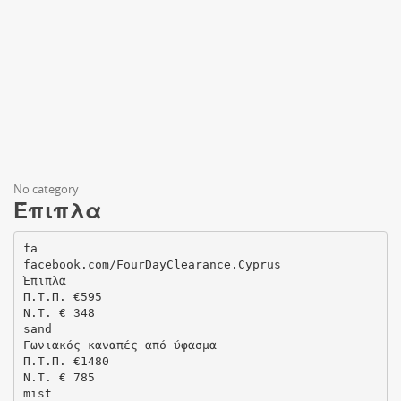
No category
Έπιπλα
fa
facebook.com/FourDayClearance.Cyprus
Έπιπλα
Π.Τ.Π. €595
N.T. € 348
sand
Γωνιακός καναπές από ύφασμα
Π.Τ.Π. €1480
N.T. € 785
mist