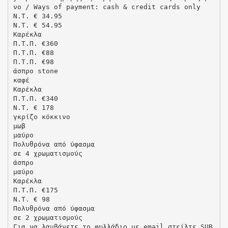
νο / Ways of payment: cash & credit cards only
N.T. € 34.95
N.T. € 54.95
Kαρέκλα
Π.Τ.Π. €360
Π.Τ.Π. €88
Π.Τ.Π. €98
άσπρο stone
καφέ
Kαρέκλα
Π.Τ.Π. €340
N.T. € 178
γκρίζο κόκκινο
μωβ
μαύρο
Πολυθρόνα από ύφασμα
σε 4 χρωματισμούς
άσπρο
μαύρο
Kαρέκλα
Π.Τ.Π. €175
N.T. € 98
Πολυθρόνα από ύφασμα
σε 2 χρωματισμούς
Για να λαμβάνετε το φυλλάδιο με email,στείλτε SUB