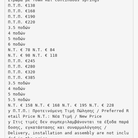
Π.Τ.Π. €138
Π.Τ.Π. €168
Π.Τ.Π. €190
Π.Τ.Π. €220
3.5 ποδών
4 ποδών
5 ποδών
6 ποδών
N.T. € 78 N.T. € 84
N.T. € 98 N.T. € 118
Π.Τ.Π. €245
Π.Τ.Π. €280
Π.Τ.Π. €320
Π.Τ.Π. €385
3.5 ποδών
4 ποδών
5 ποδών
5.5 ποδών
N.T. € 158 N.T. € 168 N.T. € 195 N.T. € 228
y Π.Τ.Π.: Προτεινόμενη Τιμή Πώλησης / Preferred R
etail Price N.T.: Νέα Τιμή / New Price
y Στις τιμές δεν συμπεριλαμβάνονται τα έξοδα παρά
δοσης, εγκατάστασης και συναρμολόγησης /
Delivery, installation and assembly are not inclu