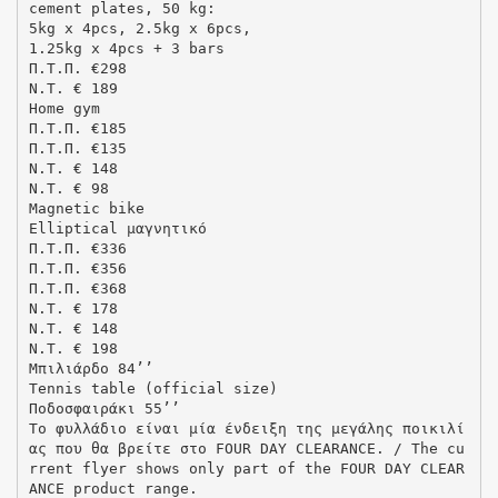
cement plates, 50 kg:
5kg x 4pcs, 2.5kg x 6pcs,
1.25kg x 4pcs + 3 bars
Π.Τ.Π. €298
N.T. € 189
Home gym
Π.Τ.Π. €185
Π.Τ.Π. €135
N.T. € 148
N.T. € 98
Μagnetic bike
Elliptical μαγνητικό
Π.Τ.Π. €336
Π.Τ.Π. €356
Π.Τ.Π. €368
N.T. € 178
N.T. € 148
N.T. € 198
Mπιλιάρδο 84’’
Tennis table (official size)
Ποδοσφαιράκι 55’’
Το φυλλάδιο είναι μία ένδειξη της μεγάλης ποικιλί
ας που θα βρείτε στο FOUR DAY CLEARANCE. / The cu
rrent flyer shows only part of the FOUR DAY CLEAR
ANCE product range.