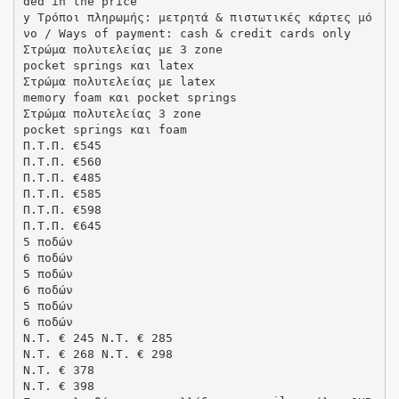
ded in the price
y Τρόποι πληρωμής: μετρητά & πιστωτικές κάρτες μό
νο / Ways of payment: cash & credit cards only
Στρώμα πολυτελείας με 3 zone
pocket springs και latex
Στρώμα πολυτελείας με latex
memory foam και pocket springs
Στρώμα πολυτελείας 3 zone
pocket springs και foam
Π.Τ.Π. €545
Π.Τ.Π. €560
Π.Τ.Π. €485
Π.Τ.Π. €585
Π.Τ.Π. €598
Π.Τ.Π. €645
5 ποδών
6 ποδών
5 ποδών
6 ποδών
5 ποδών
6 ποδών
N.T. € 245 N.T. € 285
N.T. € 268 N.T. € 298
N.T. € 378
N.T. € 398