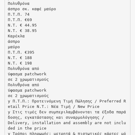
Πολυθρόνα
άσπρο σκ. καφέ μαύρο
Π.Τ.Π. 74
Π.Τ.Π. €69
N.T. € 44.95
N.T. € 38.95
Kαρέκλα
άσπρο
μαύρο
Π.Τ.Π. €395
N.T. € 188
N.T. € 198
Πολυθρόνα από
ύφασμα patchwork
σε 2 χρωματισμούς
Πολυθρόνα από
ύφασμα patchwork
σε 2 χρωματισμούς
y Π.Τ.Π.: Προτεινόμενη Τιμή Πώλησης / Preferred R
etail Price N.T.: Νέα Τιμή / New Price
y Στις τιμές δεν συμπεριλαμβάνονται τα έξοδα παρά
δοσης, εγκατάστασης και συναρμολόγησης /
Delivery, installation and assembly are not inclu
ded in the price
y Τρόποι πληρωμής: μετρητά & πιστωτικές κάρτες μό