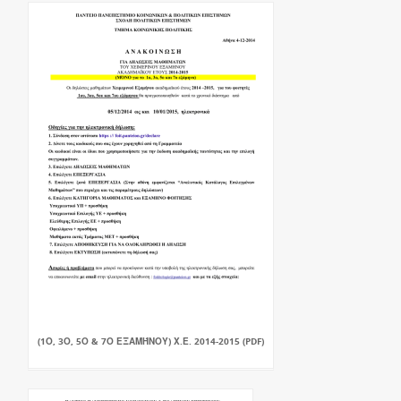
(1Ο, 3Ο, 5Ο & 7Ο ΕΞΑΜΉΝΟΥ) Χ.Ε. 2014-2015 (PDF)