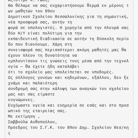
Θα θέλαμε να σας ευχαριστήσουμε θερμά εκ μέρους τ
ων μαθητών του 89ου
Δημοτικού Σχολείου Θεσσαλονίκης για τη σημαντική,
νέα προσφορά σας, αυτήν τη
φορά σε υπολογιστές. Η χορηγία από την πλευρά σας
δύο Η/Υ είναι πολύτιμη για την
εκπαιδευτική διαδικασία σε αυτήν τη δύσκολη περίο
δο που διανύουμε. Χάρη στη
συνεισφορά σας περισσότεροι ακόμη μαθητές μας θα
έχουν πλέον τη δυνατότητα να
εμπλουτίσουν τις γνώσεις τους μέσα από την τεχνολ
ογία – θα έχετε ήδη καταλάβει
ότι το σχολείο μας υπολείπεται σε υποδομές.
Ως σύλλογος γονέων και κηδεμόνων, εξάλλου, δεν ξε
χνάμε και παλαιότερη
συνδρομή σας στην κάλυψη των αναγκών του σχολείου
μας και σας είμαστε
ευγνώμονες.
Ευχόμαστε υγεία και ευημερία σε εσάς και στο προσ
ωπικό της εταιρείας σας.
Με εκτίμηση ,
Σαββούλα Ανθοπούλου,
Πρόεδρος του Σ.Γ.Κ. του 89ου Δημ. Σχολείου Θεσ/κη