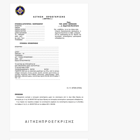
Α Ι Τ Η Σ Η Π Ρ Ο Ε Γ Κ Ρ Ι Σ Η Σ