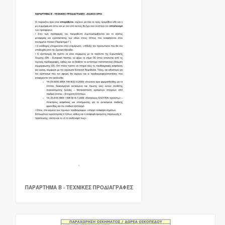
ΠΑΡΆΡΤΗΜΑ Β - ΤΕΧΝΙΚΈΣ ΠΡΟΔΙΑΓΡΑΦΈΣ