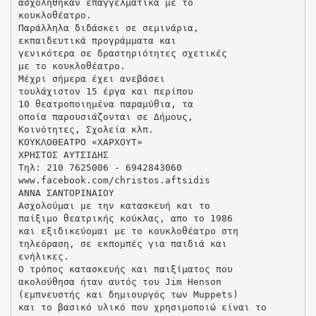
ασχολήθηκαν επαγγελματικά με το
κουκλοθέατρο.
Παράλληλα διδάσκει σε σεμινάρια,
εκπαιδευτικά προγράμματα και
γενικότερα σε δραστηριότητες σχετικές
με το κουκλοθέατρο.
Μέχρι σήμερα έχει ανεβάσει
τουλάχιστον 15 έργα και περίπου
10 θεατροποιημένα παραμύθια, τα
οποία παρουσιάζονται σε Δήμους,
Κοινότητες, Σχολεία κλπ.
ΚΟΥΚΛΟΘΕΑΤΡΟ «ΧΑΡΧΟΥΤ»
ΧΡΗΣΤΟΣ ΑΥΤΣΙΔΗΣ
Τηλ: 210 7625006 - 6942843060
www.facebook.com/christos.aftsidis
ΑΝΝΑ ΣΑΝΤΟΡΙΝΑΙΟΥ
Ασχολούμαι με την κατασκευή και το
παίξιμο θεατρικής κούκλας, απο το 1986
και εξιδικεύομαι με το κουκλοθέατρο στη
τηλεόραση, σε εκπομπές για παιδιά και
ενήλικες.
Ο τρόπος κατασκευής και παιξίματος που
ακολούθησα ήταν αυτός του Jim Henson
(εμπνευστής και δημιουργός των Μuppets)
και το βασικό υλικό που χρησιμοποιώ είναι το