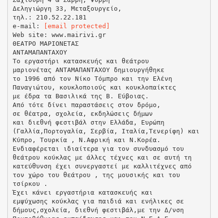
Δεληγιώργη 33, Μεταξουργείο,
τηλ.: 210.52.22.181
e-mail:
[email protected]
Web site: www.mairivi.gr
ΘΕΑΤΡΟ ΜΑΡΙΟΝΕΤΑΣ
ΑΝΤΑΜΑΠΑΝΤΑΧΟΥ
Το εργαστήρι κατασκευής και θεάτρου
μαριονέτας ΑΝΤΑΜΑΠΑΝΤΑΧΟΥ δημιουργήθηκε
τo 1996 από τον Νίκο Τόμπρο και την Ελένη
Παναγιώτου, κουκλοποιούς και κουκλοπαίκτες
με έδρα τα Βασιλικά της Β. Εύβοιας.
Από τότε δίνει παραστάσεις στον δρόμο,
σε θέατρα, σχολεία, εκδηλώσεις δήμων
και διεθνή φεστιβάλ στην Ελλάδα, Ευρώπη
(Γαλλία,Πορτογαλία, Σερβία, Ιταλία,Τενερίφη) και
Κύπρο, Τουρκία , Ν.Αφρική και Ν.Κορέα.
Ενδιαφέρεται ιδιαίτερα για τον συνδυασμό του
θεάτρου κούκλας με άλλες τέχνες και σε αυτή τη
κατεύθυνση έχει συνεργαστεί με καλλιτέχνες από
τον χώρο του θεάτρου , της μουσικής και του
τσίρκου .
Έχει κάνει εργαστήρια κατασκευής και
εμψύχωσης κούκλας για παιδιά και ενήλικες σε
δήμους,σχολεία, διεθνή φεστιβάλ,με την Δ/νση