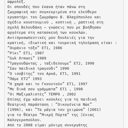
αφρολέξ.
Οι σπουδές που έκανα ήταν πάνω στη
ζωγραφική και συγκεκριμένα στο ελεύθερο
εργαστήρι του ζωγράφου Β. Βλαχόπουλου και
σχέδιο κουστουμιού , κοπτική , ραπτική στη
σχολή Βελουδάκη – γνώσεις που με βοήθησαν
αργότερα στη κατασκευή των κουκλών.
Αντιπροσωπευτικές μου δουλειές για την
κρατική, ιδιωτική και τουρκική τηλεόραση είναι :
“Ουράνιο τόξο” ΕΤ1, 1986
“Ρίκι” ΕΤ1, 1987
“Guk Ormani” 1989
“Τραγουδώντας , ταξιδεύουμε” ΕΤ2, 1990
“Σαν παιδικό τραγούδι” 1990
“Ο ισοβίτης” του Αρκά, ΕΤ1, 1991
“Πάμε ΕΤ2” 1993
“Η χαρά και το Γκουντούν” ΕΤ1, 1997
“Με δικά σου γράμματα” ΕΤ1 , 1998
“Οι Μαξιμαλιστές” TEMPO , 2002
Επίσης έχω κάνει κούκλες για τη παιδική
θεατρική παράσταση : “Οικογένεια Νώε”
(1996), και “Τα μάγια του χειμώνα” (2001)
για το θέατρο “Μικρή Πόρτα” της Ξένιας
Καλογεροπούλου.
Από το 2008 είμαι μόνιμη συνεργάτης