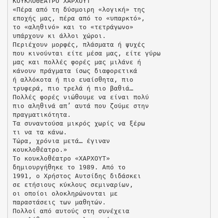
ΚΟΥΚΛΟΘΕΑΤΡΟ ΧΑΡΧΟΥΤ
«Πέρα από τη δύσμοιρη «λογική» της
εποχής μας, πέρα από το «υπαρκτό»,
το «αληθινό» και το «τετράγωνο»
υπάρχουν κι άλλοι χώροι.
Περιέχουν μορφές, πλάσματα ή ψυχές
που κινούνται είτε μέσα μας, είτε γύρω
μας και πολλές φορές μας μιλάνε ή
κάνουν πράγματα ίσως διαφορετικά
ή αλλόκοτα ή πιο ευαίσθητα, πιο
τρυφερά, πιο τρελά ή πιο βαθιά…
Πολλές φορές νιώθουμε να είναι πολύ
πιο αληθινά απ’ αυτά που ζούμε στην
πραγματικότητα.
Τα συναντούσα μικρός χωρίς να ξέρω
τι να τα κάνω.
Τώρα, χρόνια μετά… έγιναν
κουκλοθέατρο.»
Το κουκλοθέατρο «ΧΑΡΧΟΥΤ»
δημιουργήθηκε το 1989. Από το
1991, ο Χρήστος Αυτσίδης διδάσκει
σε ετήσιους κύκλους σεμιναρίων,
οι οποίοι ολοκληρώνονται με
παραστάσεις των μαθητών.
Πολλοί από αυτούς στη συνέχεια