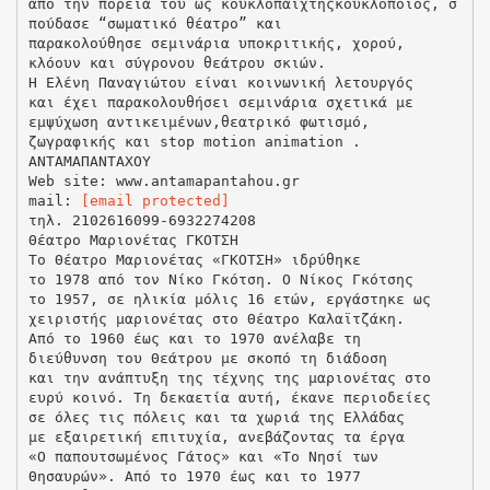
από την πορεία του ως κουκλοπαίχτηςκουκλοποιός, σ
πούδασε “σωματικό θέατρο” και
παρακολούθησε σεμινάρια υποκριτικής, χορού,
κλόουν και σύγρονου θεάτρου σκιών.
Η Ελένη Παναγιώτου είναι κοινωνική λετουργός
και έχει παρακολουθήσει σεμινάρια σχετικά με
εμψύχωση αντικειμένων,θεατρικό φωτισμό,
ζωγραφικής και stop motion animation .
ΑΝΤΑΜΑΠΑΝΤΑΧΟΥ
Web site: www.antamapantahou.gr
mail:
[email protected]
τηλ. 2102616099-6932274208
Θέατρο Μαριονέτας ΓΚΟΤΣΗ
Το Θέατρο Μαριονέτας «ΓΚΟΤΣΗ» ιδρύθηκε
το 1978 από τον Νίκο Γκότση. Ο Νίκος Γκότσης
το 1957, σε ηλικία μόλις 16 ετών, εργάστηκε ως
χειριστής μαριονέτας στο Θέατρο Καλαϊτζάκη.
Από το 1960 έως και το 1970 ανέλαβε τη
διεύθυνση του Θεάτρου με σκοπό τη διάδοση
και την ανάπτυξη της τέχνης της μαριονέτας στο
ευρύ κοινό. Τη δεκαετία αυτή, έκανε περιοδείες
σε όλες τις πόλεις και τα χωριά της Ελλάδας
με εξαιρετική επιτυχία, ανεβάζοντας τα έργα
«Ο παπουτσωμένος Γάτος» και «Το Νησί των
Θησαυρών». Από το 1970 έως και το 1977