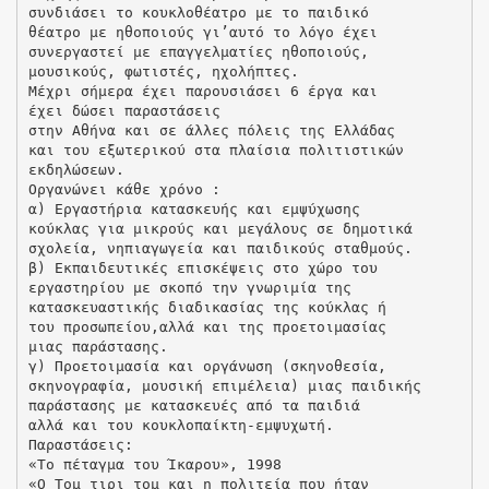
συνδιάσει το κουκλοθέατρο με το παιδικό
θέατρο με ηθοποιούς γι’αυτό το λόγο έχει
συνεργαστεί με επαγγελματίες ηθοποιούς,
μουσικούς, φωτιστές, ηχολήπτες.
Μέχρι σήμερα έχει παρουσιάσει 6 έργα και
έχει δώσει παραστάσεις
στην Αθήνα και σε άλλες πόλεις της Ελλάδας
και του εξωτερικού στα πλαίσια πολιτιστικών
εκδηλώσεων.
Οργανώνει κάθε χρόνο :
α) Εργαστήρια κατασκευής και εμψύχωσης
κούκλας για μικρούς και μεγάλους σε δημοτικά
σχολεία, νηπιαγωγεία και παιδικούς σταθμούς.
β) Εκπαιδευτικές επισκέψεις στο χώρο του
εργαστηρίου με σκοπό την γνωριμία της
κατασκευαστικής διαδικασίας της κούκλας ή
του προσωπείου,αλλά και της προετοιμασίας
μιας παράστασης.
γ) Προετοιμασία και οργάνωση (σκηνοθεσία,
σκηνογραφία, μουσική επιμέλεια) μιας παιδικής
παράστασης με κατασκευές από τα παιδιά
αλλά και του κουκλοπαίκτη-εμψυχωτή.
Παραστάσεις:
«Το πέταγμα του Ίκαρου», 1998
«Ο Τομ τιρι τομ και η πολιτεία που ήταν