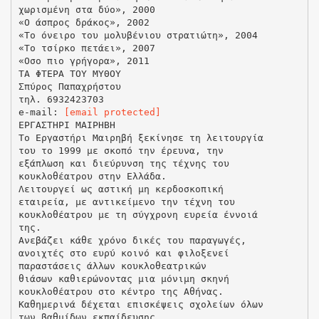
χωρισμένη στα δύο», 2000
«Ο άσπρος δράκος», 2002
«Το όνειρο του μολυβένιου στρατιώτη», 2004
«Το τσίρκο πετάει», 2007
«Οσο πιο γρήγορα», 2011
ΤΑ ΦΤΕΡΑ ΤΟΥ ΜΥΘΟΥ
Σπύρος Παπαχρήστου
τηλ. 6932423703
e-mail:
[email protected]
ΕΡΓΑΣΤΗΡΙ ΜΑΙΡΗΒΗ
Το Εργαστήρι Μαιρηβή ξεκίνησε τη λειτουργία
του το 1999 με σκοπό την έρευνα, την
εξάπλωση και διεύρυνση της τέχνης του
κουκλοθέατρου στην Ελλάδα.
Λειτουργεί ως αστική μη κερδοσκοπική
εταιρεία, με αντικείμενο την τέχνη του
κουκλοθέατρου με τη σύγχρονη ευρεία έννοιά
της.
Ανεβάζει κάθε χρόνο δικές του παραγωγές,
ανοιχτές στο ευρύ κοινό και φιλοξενεί
παραστάσεις άλλων κουκλοθεατρικών
θιάσων καθιερώνοντας μια μόνιμη σκηνή
κουκλοθέατρου στο κέντρο της Αθήνας.
Καθημερινά δέχεται επισκέψεις σχολείων όλων
των βαθμίδων εκπαίδευσης.