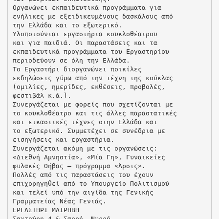
Οργανώνει εκπαιδευτικά προγράμματα για
ενήλικες με εξειδικευμένους δασκάλους από
την Ελλάδα και το εξωτερικό.
Υλοποιούνται εργαστήρια κουκλοθέατρου
και για παιδιά. Οι παραστάσεις και τα
εκπαιδευτικά προγράμματα του Εργαστηρίου
περιοδεύουν σε όλη την Ελλάδα.
Το Εργαστήρι διοργανώνει ποικίλες
εκδηλώσεις γύρω από την τέχνη της κούκλας
(ομιλίες, ημερίδες, εκθέσεις, προβολές,
φεστιβάλ κ.ά.).
Συνεργάζεται με φορείς που σχετίζονται με
το κουκλοθέατρο και τις άλλες παραστατικές
και εικαστικές τέχνες στην Ελλάδα και
το εξωτερικό. Συμμετέχει σε συνέδρια με
εισηγήσεις και εργαστήρια.
Συνεργάζεται ακόμη με τις οργανώσεις:
«Διεθνή Αμνηστία», «Μία Γη», Γυναικείες
φυλακές Θήβας – πρόγραμμα «Άρσις».
Πολλές από τις παραστάσεις του έχουν
επιχορηγηθεί από το Υπουργείο Πολιτισμού
και τελεί υπό την αιγίδα της Γενικής
Γραμματείας Νέας Γενιάς.
ΕΡΓΑΣΤΗΡΙ ΜΑΙΡΗΒΗ
Σαχτούρη 4 & Σαρρή, Ψυρρή