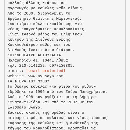
πολλούς άλλους θιάσους σε
παραγωγές με κούκλες κάθε είδους.
Από το 2000, διοργανώνει το
Εργαστήριο Θεατρικής Μαριονέτας,
ένα ετήσιο κύκλο εκπαίδευσης για
νέους επαγγελματίες κουκλοπαίκτες.
Είναι ενεργό μέλος του Ελληνικού
Κέντρου της Διεθνούς Ένωσης
Κουκλοθεάτρου καθώς και του
Διεθνούς Ινστιτούτου Θεάτρου.
ΚΟΥΚΛΟΘΕΑΤΡΟ ΑΓΙΟΥΣΑΓΙΑ!
Παλαμηδίου 41, 10441 Αθήνα
τηλ. 210-5141252, 6977150305,
e-mail:
[email protected]
website: www.ayusaya.com
ΤΑ ΦΤΕΡΑ ΤΟΥ ΜΥΘΟΥ
Το θέατρο κούκλας «τα φτερά του μύθου»
ιδρύθηκε το 1996 από τον Σπύρο Παπαχρήστου.
Από το 1998 συνεργάζεται με τη Δήμητρα
Κωνσταντινίδου και από το 2002 με τον
Ελισσαίο Βλάχο.
Βασικός σκοπός της ομάδας είναι ο
πειραματισμός σε παλαιούς και νέους τρόπους
έκφρασης της κούκλας και η ανάπτυξη της
τέχνης του κουκλοθέατρου. Προσπαθεί να