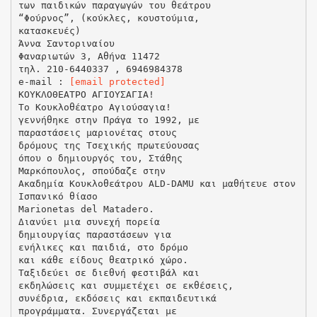
των παιδικών παραγωγών του θεάτρου
“Φούρνος”, (κούκλες, κουστούμια,
κατασκευές)
Άννα Σαντοριναίου
Φαναριωτών 3, Αθήνα 11472
τηλ. 210-6440337 , 6946984378
e-mail :
[email protected]
ΚΟΥΚΛΟΘΕΑΤΡΟ ΑΓΙΟΥΣΑΓΙΑ!
Το Κουκλοθέατρο Αγιούσαγια!
γεννήθηκε στην Πράγα το 1992, με
παραστάσεις μαριονέτας στους
δρόμους της Τσεχικής πρωτεύουσας
όπου ο δημιουργός του, Στάθης
Μαρκόπουλος, σπούδαζε στην
Ακαδημία Κουκλοθεάτρου ALD-DAMU και μαθήτευε στον
Ισπανικό θίασο
Marionetas del Matadero.
Διανύει μια συνεχή πορεία
δημιουργίας παραστάσεων για
ενήλικες και παιδιά, στο δρόμο
και κάθε είδους θεατρικό χώρο.
Ταξιδεύει σε διεθνή φεστιβάλ και
εκδηλώσεις και συμμετέχει σε εκθέσεις,
συνέδρια, εκδόσεις και εκπαιδευτικά
προγράμματα. Συνεργάζεται με