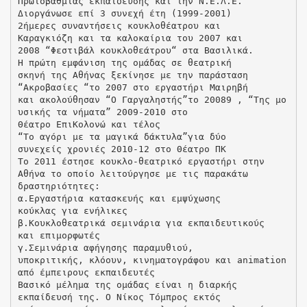
Πρωτοβάθμιας εκπαίδευσης και την Ν.Ε.Λ.Ε.
Διοργάνωσε επί 3 συνεχή έτη (1999-2001)
2ήμερες συναντήσεις κουκλοθέατρου και
Καραγκιόζη και τα καλοκαίρια του 2007 και
2008 “Φεστιβάλ κουκλοθεάτρου“ στα Βασιλικά.
Η πρώτη εμφάνιση της ομάδας σε θεατρική
σκηνή της Αθήνας ξεκίνησε με την παράσταση
“Ακροβασίες “το 2007 στο εργαστήρι Μαιρηβή
και ακολούθησαν “Ο Γαργαληστής”το 20089 , “Tης μο
υσικής τα νήματα” 2009-2010 στο
Θέατρο ΕπιΚολονώ και τέλος
“Το αγόρι με τα μαγικά δάκτυλα”για δύο
συνεχείς χρονιές 2010-12 στο Θέατρο ΠΚ
Το 2011 έστησε κουκλο-θεατρικό εργαστήρι στην
Αθήνα το οποίο λειτούργησε με τις παρακάτω
δραστηριότητες:
α.Εργαστήρια κατασκευής και εμψύχωσης
κούκλας για ενήλικες
β.Κουκλοθεατρικά σεμινάρια για εκπαιδευτικούς
και επιμορφωτές
γ.Σεμινάρια αφήγησης παραμυθιού,
υποκριτικής, κλόουν, κινηματογράφου και animation
από έμπειρους εκπαιδευτές
Βασικό μέλημα της ομάδας είναι η διαρκής
εκπαίδευσή της. Ο Νίκος Τόμπρος εκτός