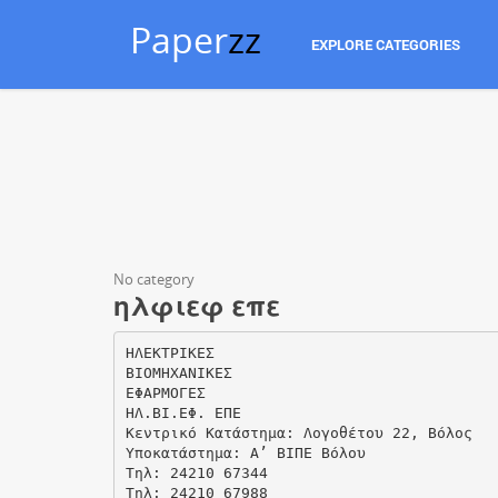
Paper
zz
EXPLORE CATEGORIES
No category
ηλφιεφ επε
ΗΛΕΚΤΡΙΚΕΣ
ΒΙΟΜΗΧΑΝΙΚΕΣ
ΕΦΑΡΜΟΓΕΣ
ΗΛ.ΒΙ.ΕΦ. ΕΠΕ
Κεντρικό Κατάστημα: Λογοθέτου 22, Βόλος
Yποκατάστημα: Α’ ΒΙΠΕ Βόλου
Τηλ: 24210 67344
Τηλ: 24210 67988