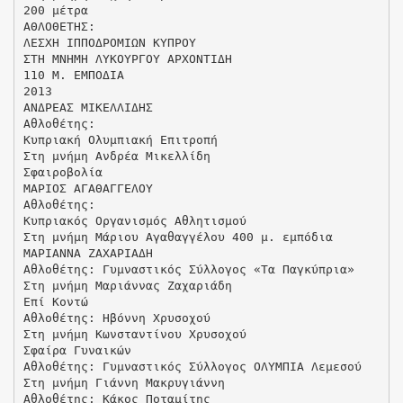
200 μέτρα
ΑΘΛΟΘΕΤΗΣ:
ΛΕΣΧΗ ΙΠΠΟΔΡΟΜΙΩΝ ΚΥΠΡΟΥ
ΣΤΗ ΜΝΗΜΗ ΛΥΚΟΥΡΓΟΥ ΑΡΧΟΝΤΙΔΗ
110 Μ. ΕΜΠΟΔΙΑ
2013
ΑΝΔΡΕΑΣ ΜΙΚΕΛΛΙΔΗΣ
Αθλοθέτης:
Κυπριακή Ολυμπιακή Επιτροπή
Στη μνήμη Ανδρέα Μικελλίδη
Σφαιροβολία
ΜΑΡΙΟΣ ΑΓΑΘΑΓΓΕΛΟΥ
Αθλοθέτης:
Κυπριακός Οργανισμός Αθλητισμού
Στη μνήμη Μάριου Αγαθαγγέλου 400 μ. εμπόδια
ΜΑΡΙΑΝΝΑ ΖΑΧΑΡΙΑΔΗ
Αθλοθέτης: Γυμναστικός Σύλλογος «Τα Παγκύπρια»
Στη μνήμη Μαριάννας Ζαχαριάδη
Επί Κοντώ
Αθλοθέτης: Hβόννη Χρυσοχού
Στη μνήμη Κωνσταντίνου Χρυσοχού
Σφαίρα Γυναικών
Αθλοθέτης: Γυμναστικός Σύλλογος ΟΛΥΜΠΙΑ Λεμεσού
Στη μνήμη Γιάννη Μακρυγιάννη
Αθλοθέτης: Κάκος Ποταμίτης