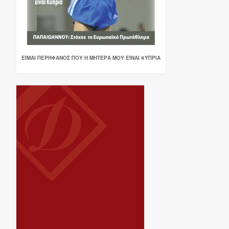
ΕΊΜΑΙ ΠΕΡΉΦΑΝΟΣ ΠΟΥ Η ΜΗΤΈΡΑ ΜΟΥ ΕΊΝΑΙ KΎΠΡΙΑ