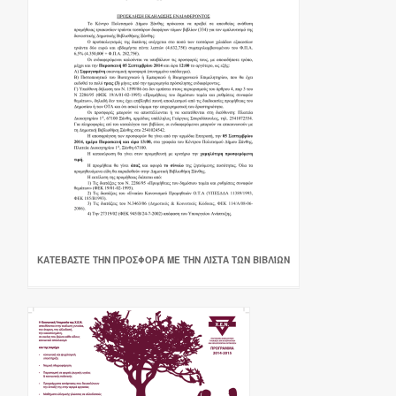
ΚΑΤΕΒΆΣΤΕ ΤΗΝ ΠΡΟΣΦΟΡΆ ΜΕ ΤΗΝ ΛΊΣΤΑ ΤΩΝ ΒΙΒΛΊΩΝ