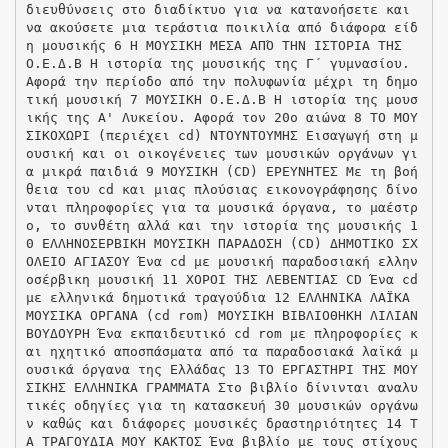
διευθύνσεις στο διαδίκτυο για να κατανοήσετε και
να ακούσετε μια τεράστια ποικιλία από διάφορα είδ
η μουσικής 6 Η ΜΟΥΣΙΚΗ ΜΕΣΑ ΑΠΌ ΤΗΝ ΙΣΤΟΡΙΑ ΤΗΣ
Ο.Ε.Δ.Β Η ιστορία της μουσικής της Γ΄ γυμνασίου.
Αφορά την περίοδο από την πολυφωνία μέχρι τη δημο
τική μουσική 7 ΜΟΥΣΙΚΗ Ο.Ε.Δ.Β Η ιστορία της μουσ
ικής της Α' Λυκείου. Αφορά τον 20ο αιώνα 8 ΤΟ ΜΟΥ
ΣΙΚΟΧΩΡΙ (περιέχει cd) ΝΤΟΥΝΤΟΥΜΗΣ Εισαγωγή στη μ
ουσική και οι οικογένειες των μουσικών οργάνων γι
α μικρά παιδιά 9 ΜΟΥΣΙΚΗ (CD) ΕΡΕΥΝΗΤΕΣ Με τη βοή
θεια του cd και μιας πλούσιας εικονογράφησης δίνο
νται πληροφορίες για τα μουσικά όργανα, το μαέστρ
ο, το συνθέτη αλλά και την ιστορία της μουσικής 1
0 ΕΛΛΗΝΟΣΕΡΒΙΚΗ ΜΟΥΣΙΚΗ ΠΑΡΑΔΟΣΗ (CD) ΔΗΜΟΤΙΚΟ ΣΧ
ΟΛΕΙΟ ΑΓΙΑΣΟΥ Ένα cd με μουσική παραδοσιακή ελλην
οσέρβικη μουσική 11 ΧΟΡΟΙ ΤΗΣ ΛΕΒΕΝΤΙΑΣ CD Ένα cd
με ελληνικά δημοτικά τραγούδια 12 ΕΛΛΗΝΙΚΑ ΛΑΪΚΑ
ΜΟΥΣΙΚΑ ΟΡΓΑΝΑ (cd ­rom) ΜΟΥΣΙΚΗ ΒΙΒΛΙΟΘΗΚΗ ΛΙΛΙΑΝ
ΒΟΥΔΟΥΡΗ Ένα εκπαιδευτικό cd­ rom με πληροφορίες κ
αι ηχητικό αποσπάσματα από τα παραδοσιακά λαϊκά μ
ουσικά όργανα της Ελλάδας 13 ΤΟ ΕΡΓΑΣΤΗΡΙ ΤΗΣ ΜΟΥ
ΣΙΚΗΣ ΕΛΛΗΝΙΚΑ ΓΡΑΜΜΑΤΑ Στο βιβλίο δίνινται αναλυ
τικές οδηγίες για τη κατασκευή 30 μουσικών οργάνω
ν καθώς και διάφορες μουσικές δραστηριότητες 14 Τ
Α ΤΡΑΓΟΥΔΙΑ ΜΟΥ ΚΑΚΤΟΣ Ένα βιβλίο με τους στίχους