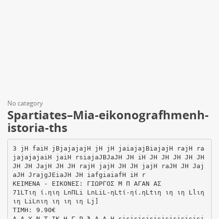
No category
Spartiates–Mia-eikonografhmenh-
istoria-ths
3 jH faiH jBjajajajH jH jH jaiajajBiajajH rajH ra
jajajajaiH jaiH rsiajaJBJaJH JH iH JH JH JH JH JH
JH JH JajH JH JH rajH jajH JH JH jajH raJH JH Jaj
aJH JrajgJEiaJH JH iafgiaiafH iH r
ΚΕΙΜΕΝΑ - ΕΙΚΟΝΕΣ: ΓΙΩΡΓΟΣ Μ Π ΑΓΑΝ ΑΣ
71LTιη ί.ηιη LnΠLi LnLiL-ηLtί-ηί.ηLtιη ιη ιη Llιη
ιη LiLnιη ιη ιη ιη Lj]
ΤΙΜΗ: 9.90€
Α Α Υ Ν Τ ΙΚ Η Γ Ρ Ά Α Α Η sisisisisisisisisisisi