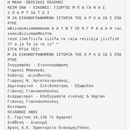
Η ΜΑΧΗ ·ΠΕΡΣΙΚΟΙ ΠΟΛΕΜΟΙ
ΚΕΙΜ ΕΝΑ - ΕΙΚΟΝΕΣ: ΓΙΩΡΓΟΣ Μ Π Α ΓΑ Ν Α Σ
2 Π Α Ρ Τ ΙΑ Τ Ε 2
Μ ΙΑ ΕΙΚΟΝΟΓΡΑΦΗΜΕΝΗ ΙΣΤΟΡΙΑ ΤΗΣ Α Ρ Χ Α ΙΑ Σ ΣΠΑ
ΡΤΗΣ
mBiismsmsimmmmmsmm Α Α Υ Ν Τ ΙΚ Η Γ Ρ Α Α Α Η raz
ssmsiBizizm&mMmittm
reiH iJeLfiiifa iiJifa re raja reiiiSja jiiifiiH
JT a ja fa ja re is^ ^
ΣΤΓΑ ΡΤΙΑ ΤΕΣ!
Μ ΙΑ ΕΙΚΟΝΟΓΡΑΦΗΜΕΝΗ ΙΣΤΟΡΙΑ ΤΗΣ Α Ρ Χ Α ΙΑ Σ ΣΠΑ
ΡΤΗΣ
Συγγραφέας - Εικονογράφηση
Γιώργος Μπαγανάς
Εκδότης -Διευθυντής
Γιώργος Ν. Χριστογιαννάκης,
Δημιουργικό - Σελιδοποίηση - Εξώφυλλο
Γιάννης Γιαννακόπουλος
Διαχωρισμοί - Επεξεργασία εικόνας & Χαρτών
Γιάννης Γιαννακόπουλος
Εκτύπωση
ΗΛΙΑΝΘΟΣ ΑΒΕΕ
Σ. Γκρίτση 14,136 71 Αχαρναί
Διάθεση - Διανομή
Άργος Α.Ε. Πρακτορείο διανομήςΤύπου,