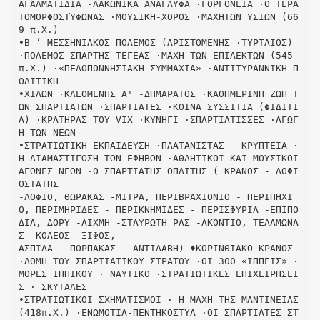
ΑΓΑΛΜΑΤΙΔΙΑ ·ΛΑΚΩΝΙΚΑ ΑΝΑΓΛΥΦΑ ·ΓΟΡΓΟΝΕΙΑ ·Ο ΤΕΡΑ
ΤΟΜΟΡΦΟΣΤΎΦΩΝΑΣ ·ΜΟΥΣΙΚΗ-ΧΟΡΟΣ ·ΜΑΧΗΤΩΝ ΥΣΙΩΝ (66
9 π.Χ.)
•Β ’ ΜΕΣΣΗΝΙΑΚΟΣ ΠΟΛΕΜΟΣ (ΑΡΙΣΤΟΜΕΝΗΣ ·ΤΥΡΤΑΙΟΣ)
·ΠΟΛΕΜΟΣ ΣΠΑΡΤΗΣ-ΤΕΓΕΑΣ ·ΜΑΧΗ ΤΩΝ ΕΠΙΛΕΚΤΩΝ (545
π.Χ.) ·«ΠΕΛΟΠΟΝΝΗΣΙΑΚΗ ΣΥΜΜΑΧΙΑ» ·ΑΝΤΙΤΥΡΑΝΝΙΚΗ Π
ΟΛΙΤΙΚΗ
•ΧΙΛΩΝ ·ΚΛΕΟΜΕΝΗΣ Α' -ΔΗΜΑΡΑΤΟΣ ·ΚΑΘΗΜΕΡΙΝΗ ΖΩΗ Τ
ΩΝ ΣΠΑΡΤΙΑΤΩΝ ·ΣΠΑΡΤΙΑΤΕΣ ·ΚΟΙΝΑ ΣΥΣΣΙΤΙΑ (ΦΙΔΙΤΙ
Α) ·ΚΡΑΤΗΡΑΣ TOY VIX ·ΚΥΝΗΓΙ ·ΣΠΑΡΤΙΑΤΙΣΣΕΣ ·ΑΓΩΓ
Η ΤΩΝ ΝΕΩΝ
•ΣΤΡΑΤΙΩΤΙΚΗ ΕΚΠΑΙΔΕΥΣΗ ·ΠΛΑΤΑΝΙΣΤΑΣ - ΚΡΥΠΤΕΙΑ ·
Η ΔΙΑΜΑΣΤΙΓΩΣΗ ΤΩΝ ΕΦΗΒΩΝ ·ΑΘΛΗΤΙΚΟΙ ΚΑΙ ΜΟΥΣΙΚΟΙ
ΑΓΩΝΕΣ ΝΕΩΝ ·Ο ΣΠΑΡΤΙΑΤΗΣ ΟΠΛΙΤΗΣ ( ΚΡΑΝΟΣ - ΛΟΦΙ
ΟΣΤΑΤΗΣ
-ΛΟΦΙΟ, ΘΩΡΑΚΑΣ -ΜΙΤΡΑ, ΠΕΡΙΒΡΑΧΙΟΝΙΟ - ΠΕΡΙΠΗΧΙ
Ο, ΠΕΡΙΜΗΡΙΔΕΣ - ΠΕΡΙΚΝΗΜΙΔΕΣ - ΠΕΡΙΣΦΥΡΙΑ -ΕΠΙΠΟ
ΔΙΑ, ΔΟΡΥ -ΑΙΧΜΗ -ΣΤΑΥΡΩΤΗ ΡΑΣ -ΑΚΟΝΤΙΟ, ΤΕΛΑΜΩΝΑ
Σ -ΚΟΛΕΟΣ -ΞΙΦΟΣ,
ΑΣΠΙΔΑ - ΠΟΡΠΑΚΑΣ - ΑΝΤΙΛΑΒΗ) ♦ΚΟΡΙΝΘΙΑΚΟ ΚΡΑΝΟΣ
·ΔΟΜΗ ΤΟΥ ΣΠΑΡΤΙΑΤΙΚΟΥ ΣΤΡΑΤΟΥ ·ΟΙ 300 «ΙΠΠΕΙΣ» ·
ΜΟΡΕΣ ΙΠΠΙΚΟΥ · ΝΑΥΤΙΚΟ ·ΣΤΡΑΤΙΩΤΙΚΕΣ ΕΠΙΧΕΙΡΗΣΕΙ
Σ · ΣΚΥΤΑΛΕΣ
•ΣΤΡΑΤΙΩΤΙΚΟΙ ΣΧΗΜΑΤΙΣΜΟΙ · Η ΜΑΧΗ ΤΗΣ ΜΑΝΤΙΝΕΙΑΣ
(418π.Χ.) ·ΕΝΩΜΟΤΙΑ-ΠΕΝΤΗΚΟΣΤΥΑ ·ΟΙ ΣΠΑΡΤΙΑΤΕΣ ΣΤ