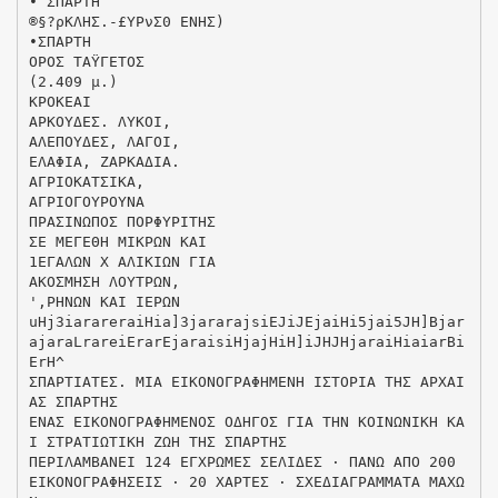
• ΣΠΑΡΤΗ
®§?ρΚΛΗΣ.-£ΥΡνΣ0 ΕΝΗΣ)
•ΣΠΑΡΤΗ
ΟΡΟΣ ΤΑΫΓΕΤΟΣ
(2.409 μ.)
ΚΡΟΚΕΑΙ
ΑΡΚΟΥΔΕΣ. ΛΥΚΟΙ,
ΑΛΕΠΟΥΔΕΣ, ΛΑΓΟΙ,
ΕΛΑΦΙΑ, ΖΑΡΚΑΔΙΑ.
ΑΓΡΙΟΚΑΤΣΙΚΑ,
ΑΓΡΙΟΓΟΥΡΟΥΝΑ
ΠΡΑΣΙΝΩΠΟΣ ΠΟΡΦΥΡΙΤΗΣ
ΣΕ ΜΕΓΕΘΗ ΜΙΚΡΩΝ ΚΑΙ
1ΕΓΑΛΩΝ X ΑΛΙΚΙΩΝ ΓΙΑ
ΑΚΟΣΜΗΣΗ ΛΟΥΤΡΩΝ,
',ΡΗΝΩΝ ΚΑΙ ΙΕΡΩΝ
uHj3iarareraiHia]3jararajsiEJiJEjaiHi5jai5JH]Bjar
ajaraLrareiErarEjaraisiHjajHiH]iJHJHjaraiHiaiarBi
ErH^
ΣΠΑΡΤΙΑΤΕΣ. ΜΙΑ ΕΙΚΟΝΟΓΡΑΦΗΜΕΝΗ ΙΣΤΟΡΙΑ ΤΗΣ ΑΡΧΑΙ
ΑΣ ΣΠΑΡΤΗΣ
ΕΝΑΣ ΕΙΚΟΝΟΓΡΑΦΗΜΕΝΟΣ ΟΔΗΓΟΣ ΓΙΑ ΤΗΝ ΚΟΙΝΩΝΙΚΗ ΚΑ
Ι ΣΤΡΑΤΙΩΤΙΚΗ ΖΩΗ ΤΗΣ ΣΠΑΡΤΗΣ
ΠΕΡΙΛΑΜΒΑΝΕΙ 124 ΕΓΧΡΩΜΕΣ ΣΕΛΙΔΕΣ · ΠΑΝΩ ΑΠΟ 200
ΕΙΚΟΝΟΓΡΑΦΗΣΕΙΣ · 20 ΧΑΡΤΕΣ · ΣΧΕΔΙΑΓΡΑΜΜΑΤΑ ΜΑΧΩ