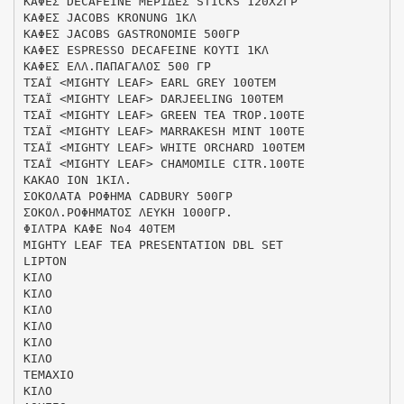
ΚΑΦΕΣ DECAFEINE ΜΕΡΙΔΕΣ STICKS 120Χ2ΓΡ
ΚΑΦΕΣ JACOBS KRONUNG 1ΚΛ
ΚΑΦΕΣ JACOBS GASTRONOMIE 500ΓΡ
ΚΑΦΕΣ ESPRESSO DECAFEINE ΚΟΥΤΙ 1ΚΛ
ΚΑΦΕΣ ΕΛΛ.ΠΑΠΑΓΑΛΟΣ 500 ΓΡ
ΤΣΑΪ <MIGHTY LEAF> EARL GREY 100ΤΕΜ
ΤΣΑΪ <MIGHTY LEAF> DARJEELING 100ΤΕΜ
ΤΣΑΪ <MIGHTY LEAF> GREEN ΤΕΑ TROP.100ΤΕ
ΤΣΑΪ <MIGHTY LEAF> MARRAKESH ΜΙΝΤ 100ΤΕ
ΤΣΑΪ <MIGHTY LEAF> WHITE ORCHARD 100ΤΕΜ
ΤΣΑΪ <MIGHTY LEAF> CHAMOMILE CITR.100ΤΕ
ΚΑΚΑΟ ΙΟΝ 1ΚΙΛ.
ΣΟΚΟΛΑΤΑ ΡΟΦΗΜΑ CADBURY 500ΓΡ
ΣΟΚΟΛ.ΡΟΦΗΜΑΤΟΣ ΛΕΥΚΗ 1000ΓΡ.
ΦΙΛΤΡΑ ΚΑΦΕ Νο4 40ΤΕΜ
MIGHTY LEAF ΤΕΑ PRESENTATION DBL SET
LIPTON
ΚΙΛΟ
ΚΙΛΟ
ΚΙΛΟ
ΚΙΛΟ
ΚΙΛΟ
ΚΙΛΟ
ΤΕΜΑΧΙΟ
ΚΙΛΟ