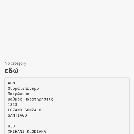
No category
εδώ
ΑΕΜ
Ονοµατεπώνυµο
Πατρώνυµο
Βαθµός Παρατηρησεις
1313
LOZANO GONZALO
SANTIAGO
-
833
XHIHANI KLODIANA