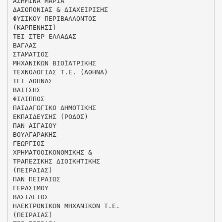
ΑΣΗΜΙΝΑ ΜΑΡΙΑ
ΔΑΣΟΠΟΝΙΑΣ & ΔΙΑΧΕΙΡΙΣΗΣ
ΦΥΣΙΚΟΥ ΠΕΡΙΒΑΛΛΟΝΤΟΣ
(ΚΑΡΠΕΝΗΣΙ)
ΤΕΙ ΣΤΕΡ ΕΛΛΑΔΑΣ
ΒΑΓΛΑΣ
ΣΤΑΜΑΤΙΟΣ
ΜΗΧΑΝΙΚΩΝ ΒΙΟΪΑΤΡΙΚΗΣ
ΤΕΧΝΟΛΟΓΙΑΣ Τ.Ε. (ΑΘΗΝΑ)
ΤΕΙ ΑΘΗΝΑΣ
ΒΑΙΤΣΗΣ
ΦΙΛΙΠΠΟΣ
ΠΑΙΔΑΓΩΓΙΚΟ ΔΗΜΟΤΙΚΗΣ
ΕΚΠΑΙΔΕΥΣΗΣ (ΡΟΔΟΣ)
ΠΑΝ ΑΙΓΑΙΟΥ
ΒΟΥΛΓΑΡΑΚΗΣ
ΓΕΩΡΓΙΟΣ
ΧΡΗΜΑΤΟΟΙΚΟΝΟΜΙΚΗΣ &
ΤΡΑΠΕΖΙΚΗΣ ΔΙΟΙΚΗΤΙΚΗΣ
(ΠΕΙΡΑΙΑΣ)
ΠΑΝ ΠΕΙΡΑΙΩΣ
ΓΕΡΑΣΙΜΟΥ
ΒΑΣΙΛΕΙΟΣ
ΗΛΕΚΤΡΟΝΙΚΩΝ ΜΗΧΑΝΙΚΩΝ Τ.Ε.
(ΠΕΙΡΑΙΑΣ)