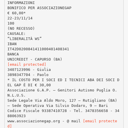
INFORMAZIONI
BONIFICO PER ASSOCIAZIONEGAP
€ 60,00*
22-23/11/14
100
(NO RECESSO)
CAUSALE:
“LIBERALITÀ WS”
IBAN
IT42D0200841411000401408341
BANCA
[email protected]
3407123996 - Giulia
3898347704 - Paolo
* IL COSTO PER I SOCI ED I TECNICI ABA DEI SOCI D
EL GAP È DI € 30,00
Associazione G.A.P. – Genitori Autismo Puglia O.
N.L.U.S.
Sede Legale Via Aldo Moro, 127 – Rutigliano (BA)
– Sede Operativa Via Silvio Dodaro, 9 – Bari
Codice Fiscale 93387410728 - Tel. 3478356658 - 34
88063923
www.associazionegap.org - @ mail
[email protecte
d]