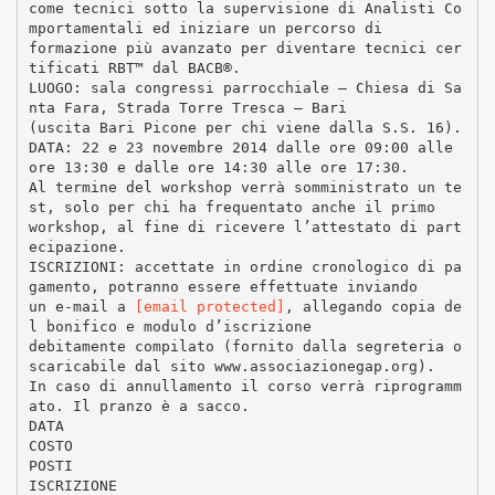
come tecnici sotto la supervisione di Analisti Co
mportamentali ed iniziare un percorso di
formazione più avanzato per diventare tecnici cer
tificati RBT™ dal BACB®.
LUOGO: sala congressi parrocchiale – Chiesa di Sa
nta Fara, Strada Torre Tresca – Bari
(uscita Bari Picone per chi viene dalla S.S. 16).
DATA: 22 e 23 novembre 2014 dalle ore 09:00 alle
ore 13:30 e dalle ore 14:30 alle ore 17:30.
Al termine del workshop verrà somministrato un te
st, solo per chi ha frequentato anche il primo
workshop, al fine di ricevere l’attestato di part
ecipazione.
ISCRIZIONI: accettate in ordine cronologico di pa
gamento, potranno essere effettuate inviando
un e-mail a
[email protected]
, allegando copia de
l bonifico e modulo d’iscrizione
debitamente compilato (fornito dalla segreteria o
scaricabile dal sito www.associazionegap.org).
In caso di annullamento il corso verrà riprogramm
ato. Il pranzo è a sacco.
DATA
COSTO
POSTI
ISCRIZIONE