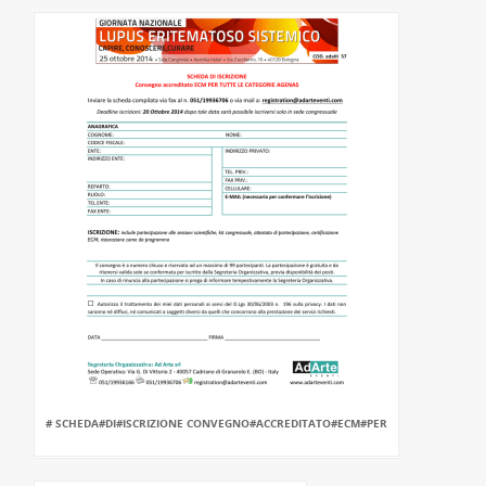
# SCHEDA#DI#ISCRIZIONE CONVEGNO#ACCREDITATO#ECM#PER