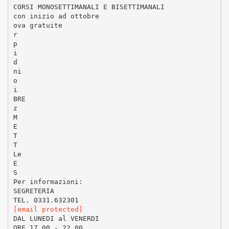
CORSI MONOSETTIMANALI E BISETTIMANALI
con inizio ad ottobre
ova gratuite
r
p
i
d
ni
o
i
BRE
z
M
E
T
T
Le
E
S
Per informazioni:
SEGRETERIA
[email protected]
DAL LUNEDI al VENERDI