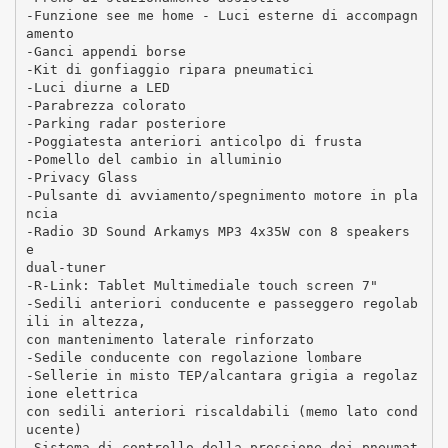
-Funzione see me home - Luci esterne di accompagn
amento
-Ganci appendi borse
-Kit di gonfiaggio ripara pneumatici
-Luci diurne a LED
-Parabrezza colorato
-Parking radar posteriore
-Poggiatesta anteriori anticolpo di frusta
-Pomello del cambio in alluminio
-Privacy Glass
-Pulsante di avviamento/spegnimento motore in pla
ncia
-Radio 3D Sound Arkamys MP3 4x35W con 8 speakers
e
dual-tuner
-R-Link: Tablet Multimediale touch screen 7"
-Sedili anteriori conducente e passeggero regolab
ili in altezza,
con mantenimento laterale rinforzato
-Sedile conducente con regolazione lombare
-Sellerie in misto TEP/alcantara grigia a regolaz
ione elettrica
con sedili anteriori riscaldabili (memo lato cond
ucente)
-Sistema di controllo della pressione dei pneumat