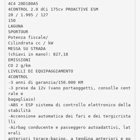
4C4 20D180A5
4CONTROL 2.0 dCi 175cv PROACTIVE ESM
20 / 1.995 / 127
150
LAGUNA
SPORTOUR
Potenza fiscale/
Cilindrata cc / kW
MESSA SU STRADA
(chiavi in mano): 827,18
EMISSIONI
CO 2 g/km
LIVELLI DI EQUIPAGGIAMENTO
4CONTROL
-3 anni di garanzia/150.000 KM
-3 prese da 12v (vano portaoggetti, consolle cent
rale e
bagagliaio)
-ABS + ESP sistema di controllo elettronico della
stabilità
-Accensione automatica dei fari e dei tergicrista
lli
-Airbag conducente e passeggero autoadattivi, lat
erali
anteriori torace-bacino, a tendina anteriori e po