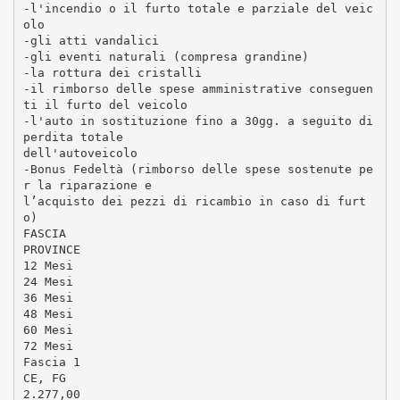
-l'incendio o il furto totale e parziale del veic
olo
-gli atti vandalici
-gli eventi naturali (compresa grandine)
-la rottura dei cristalli
-il rimborso delle spese amministrative conseguen
ti il furto del veicolo
-l'auto in sostituzione fino a 30gg. a seguito di
perdita totale
dell'autoveicolo
-Bonus Fedeltà (rimborso delle spese sostenute pe
r la riparazione e
l’acquisto dei pezzi di ricambio in caso di furt
o)
FASCIA
PROVINCE
12 Mesi
24 Mesi
36 Mesi
48 Mesi
60 Mesi
72 Mesi
Fascia 1
CE, FG
2.277,00