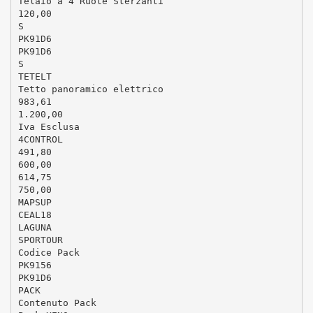
Telaio a 4 Ruote Sterzanti
120,00
S
PK91D6
PK91D6
S
TETELT
Tetto panoramico elettrico
983,61
1.200,00
Iva Esclusa
4CONTROL
491,80
600,00
614,75
750,00
MAPSUP
CEAL18
LAGUNA
SPORTOUR
Codice Pack
PK9156
PK91D6
PACK
Contenuto Pack