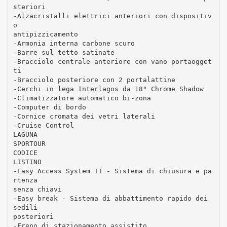
steriori
-Alzacristalli elettrici anteriori con dispositiv
o
antipizzicamento
-Armonia interna carbone scuro
-Barre sul tetto satinate
-Bracciolo centrale anteriore con vano portaogget
ti
-Bracciolo posteriore con 2 portalattine
-Cerchi in lega Interlagos da 18" Chrome Shadow
-Climatizzatore automatico bi-zona
-Computer di bordo
-Cornice cromata dei vetri laterali
-Cruise Control
LAGUNA
SPORTOUR
CODICE
LISTINO
-Easy Access System II - Sistema di chiusura e pa
rtenza
senza chiavi
-Easy break - Sistema di abbattimento rapido dei
sedili
posteriori
-Freno di stazionamento assistito