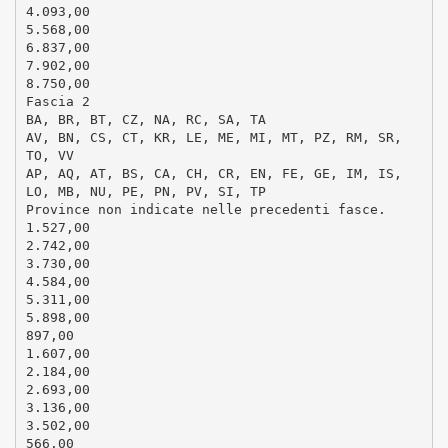
4.093,00
5.568,00
6.837,00
7.902,00
8.750,00
Fascia 2
BA, BR, BT, CZ, NA, RC, SA, TA
AV, BN, CS, CT, KR, LE, ME, MI, MT, PZ, RM, SR,
TO, VV
AP, AQ, AT, BS, CA, CH, CR, EN, FE, GE, IM, IS,
LO, MB, NU, PE, PN, PV, SI, TP
Province non indicate nelle precedenti fasce.
1.527,00
2.742,00
3.730,00
4.584,00
5.311,00
5.898,00
897,00
1.607,00
2.184,00
2.693,00
3.136,00
3.502,00
566,00