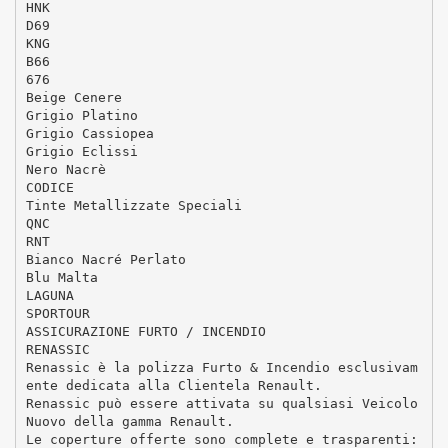
HNK
D69
KNG
B66
676
Beige Cenere
Grigio Platino
Grigio Cassiopea
Grigio Eclissi
Nero Nacrè
CODICE
Tinte Metallizzate Speciali
QNC
RNT
Bianco Nacré Perlato
Blu Malta
LAGUNA
SPORTOUR
ASSICURAZIONE FURTO / INCENDIO
RENASSIC
Renassic è la polizza Furto & Incendio esclusivam
ente dedicata alla Clientela Renault.
Renassic può essere attivata su qualsiasi Veicolo
Nuovo della gamma Renault.
Le coperture offerte sono complete e trasparenti: