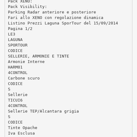
Pack XENO:
Pack Visibility:
Parking Radar anteriore e posteriore
Fari allo XENO con regolazione dinamica
Listino Prezzi Laguna SporTour del 15/09/2014
Pagina 1/2
LE3
LAGUNA
SPORTOUR
CODICE
SELLERIE, ARMONIE E TINTE
Armonie Interne
HARM01
4CONTROL
Carbone scuro
CODICE
S
Sellerie
TICUI6
4CONTROL
Sellerie TEP/Alcantara grigia
S
CODICE
Tinte Opache
Iva Esclusa