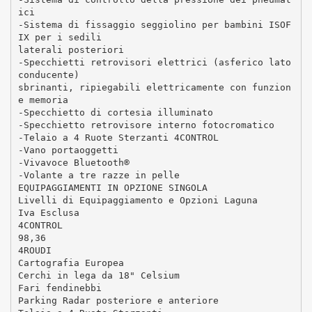
ici
-Sistema di fissaggio seggiolino per bambini ISOF
IX per i sedili
laterali posteriori
-Specchietti retrovisori elettrici (asferico lato
conducente)
sbrinanti, ripiegabili elettricamente con funzion
e memoria
-Specchietto di cortesia illuminato
-Specchietto retrovisore interno fotocromatico
-Telaio a 4 Ruote Sterzanti 4CONTROL
-Vano portaoggetti
-Vivavoce Bluetooth®
-Volante a tre razze in pelle
EQUIPAGGIAMENTI IN OPZIONE SINGOLA
Livelli di Equipaggiamento e Opzioni Laguna
Iva Esclusa
4CONTROL
98,36
4ROUDI
Cartografia Europea
Cerchi in lega da 18" Celsium
Fari fendinebbi
Parking Radar posteriore e anteriore