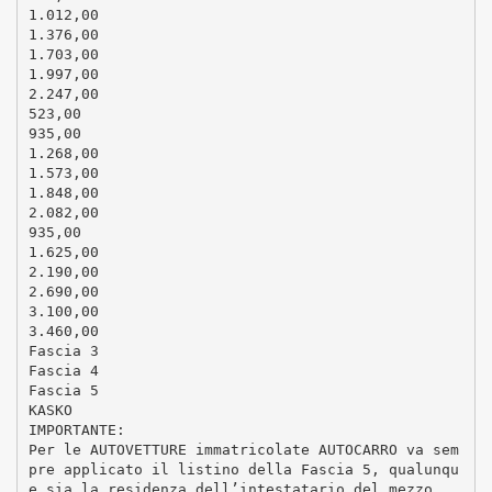
1.012,00
1.376,00
1.703,00
1.997,00
2.247,00
523,00
935,00
1.268,00
1.573,00
1.848,00
2.082,00
935,00
1.625,00
2.190,00
2.690,00
3.100,00
3.460,00
Fascia 3
Fascia 4
Fascia 5
KASKO
IMPORTANTE:
Per le AUTOVETTURE immatricolate AUTOCARRO va sem
pre applicato il listino della Fascia 5, qualunqu
e sia la residenza dell’intestatario del mezzo.