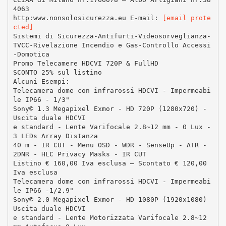
4063
http:www.nonsolosicurezza.eu E-mail:
[email prote
cted]
Sistemi di Sicurezza-Antifurti-Videosorveglianza-
TVCC-Rivelazione Incendio e Gas-Controllo Accessi
-Domotica
Promo Telecamere HDCVI 720P & FullHD
SCONTO 25% sul listino
Alcuni Esempi:
Telecamera dome con infrarossi HDCVI - Impermeabi
le IP66 - 1/3"
Sony© 1.3 Megapixel Exmor - HD 720P (1280x720) -
Uscita duale HDCVI
e standard - Lente Varifocale 2.8~12 mm - 0 Lux -
3 LEDs Array Distanza
40 m - IR CUT - Menu OSD - WDR - SenseUp - ATR -
2DNR - HLC Privacy Masks - IR CUT
Listino € 160,00 Iva esclusa – Scontato € 120,00
Iva esclusa
Telecamera dome con infrarossi HDCVI - Impermeabi
le IP66 -1/2.9"
Sony© 2.0 Megapixel Exmor - HD 1080P (1920x1080)
Uscita duale HDCVI
e standard - Lente Motorizzata Varifocale 2.8~12