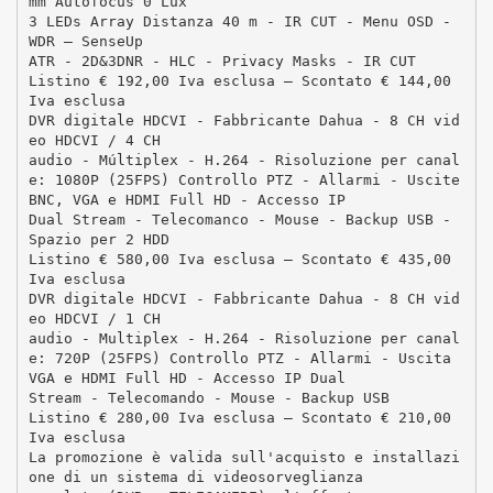
mm Autofocus 0 Lux
3 LEDs Array Distanza 40 m - IR CUT - Menu OSD -
WDR – SenseUp
ATR - 2D&3DNR - HLC - Privacy Masks - IR CUT
Listino € 192,00 Iva esclusa – Scontato € 144,00
Iva esclusa
DVR digitale HDCVI - Fabbricante Dahua - 8 CH vid
eo HDCVI / 4 CH
audio - Múltiplex - H.264 - Risoluzione per canal
e: 1080P (25FPS) Controllo PTZ - Allarmi - Uscite
BNC, VGA e HDMI Full HD - Accesso IP
Dual Stream - Telecomanco - Mouse - Backup USB -
Spazio per 2 HDD
Listino € 580,00 Iva esclusa – Scontato € 435,00
Iva esclusa
DVR digitale HDCVI - Fabbricante Dahua - 8 CH vid
eo HDCVI / 1 CH
audio - Multiplex - H.264 - Risoluzione per canal
e: 720P (25FPS) Controllo PTZ - Allarmi - Uscita
VGA e HDMI Full HD - Accesso IP Dual
Stream - Telecomando - Mouse - Backup USB
Listino € 280,00 Iva esclusa – Scontato € 210,00
Iva esclusa
La promozione è valida sull'acquisto e installazi
one di un sistema di videosorveglianza