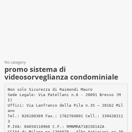
No category
promo sistema di
videosorveglianza condominiale
Non solo Sicurezza di Raimondi Mauro
Sede Legale: Via Patellani n.6 - 20091 Bresso (M
I)
Uffici: Via Lanfranco della Pila n.35 – 20162 Mil
ano
Tel.: 026100369 Fax.: 1782704891 Cell.: 339428311
3
P.IVA: 04650110960 C.F.: RMNMRA71B15D142A
CCIAA di Milano nr.1766078 – Albo Artigiani nr.38