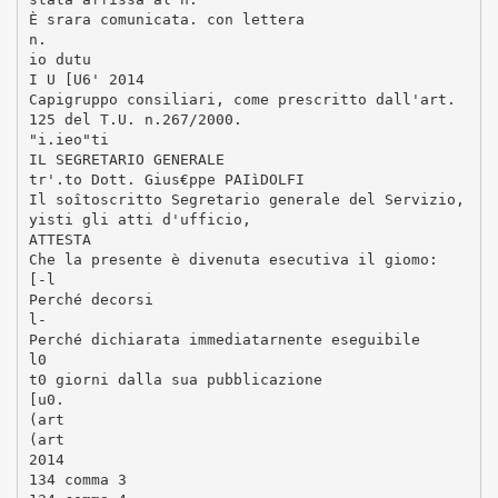
È srara comunicata. con lettera
n.
io dutu
I U [U6' 2014
Capigruppo consiliari, come prescritto dall'art.
125 del T.U. n.267/2000.
"i.ieo"ti
IL SEGRETARIO GENERALE
tr'.to Dott. Gius€ppe PAIìDOLFI
Il soîtoscritto Segretario generale del Servizio,
yisti gli atti d'ufficio,
ATTESTA
Che la presente è divenuta esecutiva il giomo:
[-l
Perché decorsi
l-
Perché dichiarata immediatarnente eseguibile
l0
t0 giorni dalla sua pubblicazione
[u0.
(art
(art
2014
134 comma 3