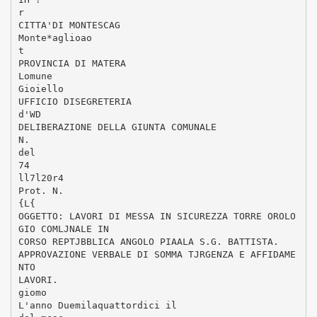
r
CITTA'DI MONTESCAG
Monte*aglioao
t
PROVINCIA DI MATERA
Lomune
Gioiello
UFFICIO DISEGRETERIA
d'WD
DELIBERAZIONE DELLA GIUNTA COMUNALE
N.
del
74
ll7l20r4
Prot. N.
{L{
OGGETTO: LAVORI DI MESSA IN SICUREZZA TORRE OROLO
GIO COMLJNALE IN
CORSO REPTJBBLICA ANGOLO PIAALA S.G. BATTISTA.
APPROVAZIONE VERBALE DI SOMMA TJRGENZA E AFFIDAME
NTO
LAVORI.
giomo
L'anno Duemilaquattordici il