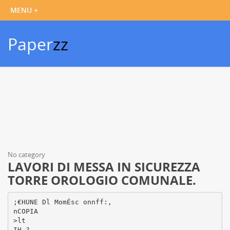
Paper
zz
No category
LAVORI DI MESSA IN SICUREZZA
TORRE OROLOGIO COMUNALE.
;€HUNE Dl MomÉsc onnff:,
nCOPIA
>lt
IH ?