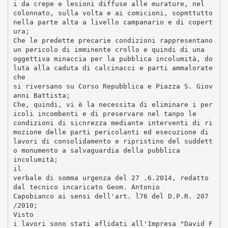
i da crepe e lesioni diffuse alle murature, nel
colonnato, sulla volta e ai comicioni, sopmttutto
nella parte alta a livello campanario e di copert
ura;
Che le predette precarie condizioni rappresentano
un pericolo di imminente crollo e quindi di una
oggettiva minaccia per la pubblica incolumità, do
luta alla caduta di calcinacci e parti ammalorate
che
si riversano su Corso Repubblica e Piazza S. Giov
anni Battista;
Che, quindi, vi è la necessita di eliminare i per
icoli incombenti e di preservare nel tanpo le
condizioni di sicnrezza mediante interventi di ri
mozione delle parti pericolanti ed esecuzione di
lavori di consolidamento e ripristino del suddett
o monumento a salvaguardia della pubblica
incolumità;
il
verbale di somma urgenza del 27 .6.2014, redatto
dal tecnico incaricato Geom. Antonio
Capobianco ai sensi dell'art. l76 del D.P.R. 207
/2010;
Visto
i lavori sono stati aflidati all'Impresa "David F