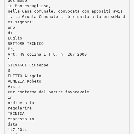
del mese
in Montescaglioso,
nella Casa comunale, convocata con appositi awis
i, la Giunta Comunale si è riunita alla preseMa d
ei signori:
uno
di
Luglio
SETTORE TECNICO
Pr,
Art. 49 coÍìna I T.U. n. 267,2000
1
SILVAGGI Ciuseppe
3
ELETTO Atrgelo
VENEZIA Robeto
Visto:
P€r conferma del par€re favorevole
in
ordine alla
regolarirà
TECNICA
espresso in
data
ll7l20l4