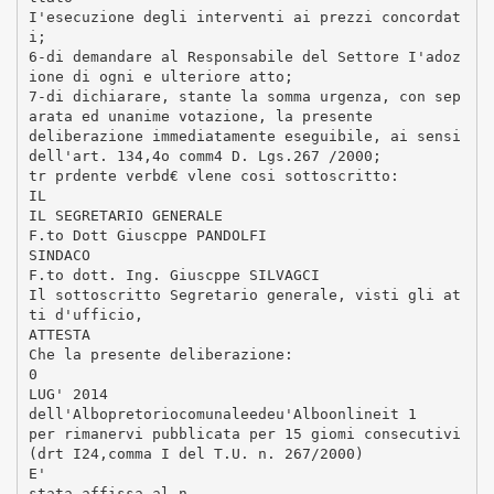
I'esecuzione degli interventi ai prezzi concordat
i;
6-di demandare al Responsabile del Settore I'adoz
ione di ogni e ulteriore atto;
7-di dichiarare, stante la somma urgenza, con sep
arata ed unanime votazione, la presente
deliberazione immediatamente eseguibile, ai sensi
dell'art. 134,4o comm4 D. Lgs.267 /2000;
tr prdente verbd€ vlene cosi sottoscritto:
IL
IL SEGRETARIO GENERALE
F.to Dott Giuscppe PANDOLFI
SINDACO
F.to dott. Ing. Giuscppe SILVAGCI
Il sottoscritto Segretario generale, visti gli at
ti d'ufficio,
ATTESTA
Che la presente deliberazione:
0
LUG' 2014
dell'Albopretoriocomunaleedeu'Alboonlineit 1
per rimanervi pubblicata per 15 giomi consecutivi
(drt I24,comma I del T.U. n. 267/2000)
E'
stata affissa al n.