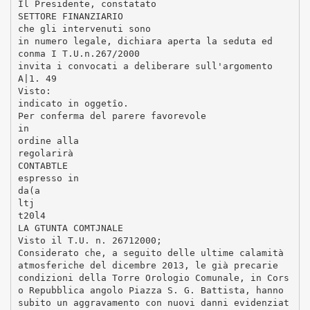
Il Presidente, constatato
SETTORE FINANZIARIO
che gli intervenuti sono
in numero legale, dichiara aperta la seduta ed
conma I T.U.n.267/2000
invita i convocati a deliberare sull'argomento
A|1. 49
Visto:
indicato in oggetîo.
Per conferma del parere favorevole
in
ordine alla
regolarirà
CONTABTLE
espresso in
da(a
ltj
t20l4
LA GTUNTA COMTJNALE
Visto il T.U. n. 26712000;
Considerato che, a seguito delle ultime calamità
atmosferiche del dicembre 2013, le già precarie
condizioni della Torre Orologio Comunale, in Cors
o Repubblica angolo Piazza S. G. Battista, hanno
subito un aggravamento con nuovi danni evidenziat