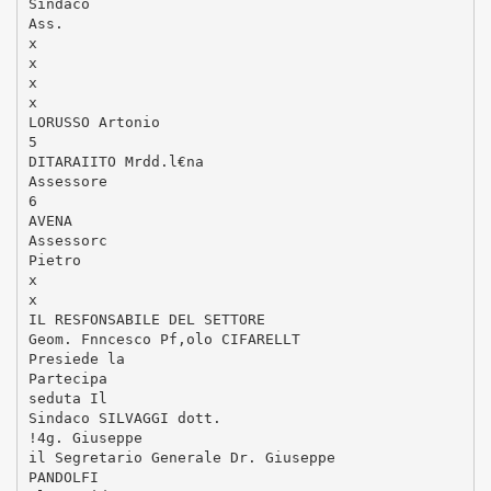
Sindaco
Ass.
x
x
x
x
LORUSSO Artonio
5
DITARAIITO Mrdd.l€na
Assessore
6
AVENA
Assessorc
Pietro
x
x
IL RESFONSABILE DEL SETTORE
Geom. Fnncesco Pf,olo CIFARELLT
Presiede la
Partecipa
seduta Il
Sindaco SILVAGGI dott.
!4g. Giuseppe
il Segretario Generale Dr. Giuseppe
PANDOLFI