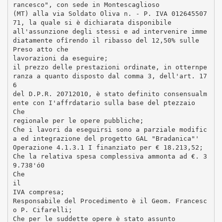
rancesco", con sede in Montescaglioso
(MT) alla via Soldato Oliva n. - P. IVA 012645507
71, la quale si è dichiarata disponibile
all'assunzione degli stessi e ad intervenire imme
diatamente ofîrendo il ribasso del 12,50% sulle
Preso atto che
lavorazioni da eseguire;
il prezzo delle prestazioni ordinate, in otternpe
ranza a quanto disposto dal comma 3, dell'art. 17
6
del D.P.R. 20712010, è stato definito consensualm
ente con I'affrdatario sulla base del ptezzaio
Che
regionale per le opere pubbliche;
Che i lavori da eseguirsi sono a parziale modific
a ed integrazione del progetto GAL "Bradanica"'
Operazione 4.1.3.1 I finanziato per € 18.213,52;
Che la relativa spesa complessiva ammonta ad €. 3
9.738'ó0
Che
il
IVA compresa;
Responsabile del Procedimento è il Geom. Francesc
o P. Cifarelli;
Che per le suddette opere è stato assunto