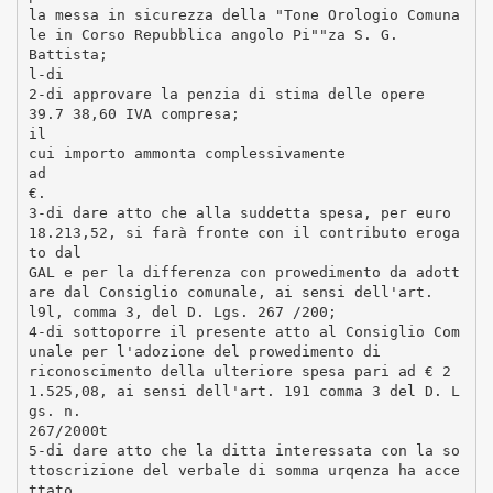
la messa in sicurezza della "Tone Orologio Comuna
le in Corso Repubblica angolo Pi""za S. G.
Battista;
l-di
2-di approvare la penzia di stima delle opere
39.7 38,60 IVA compresa;
il
cui importo ammonta complessivamente
ad
€.
3-di dare atto che alla suddetta spesa, per euro
18.213,52, si farà fronte con il contributo eroga
to dal
GAL e per la differenza con prowedimento da adott
are dal Consiglio comunale, ai sensi dell'art.
l9l, comma 3, del D. Lgs. 267 /200;
4-di sottoporre il presente atto al Consiglio Com
unale per l'adozione del prowedimento di
riconoscimento della ulteriore spesa pari ad € 2
1.525,08, ai sensi dell'art. 191 comma 3 del D. L
gs. n.
267/2000t
5-di dare atto che la ditta interessata con la so
ttoscrizione del verbale di somma urqenza ha acce
ttato