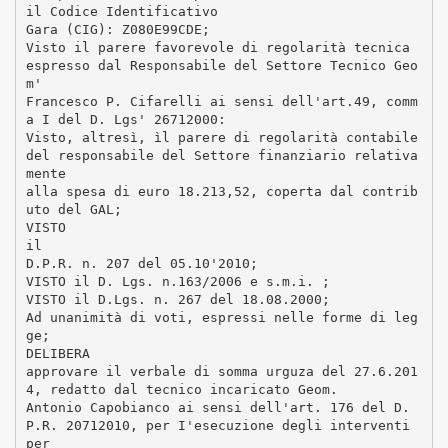
il Codice Identificativo
Gara (CIG): Z080E99CDE;
Visto il parere favorevole di regolarità tecnica
espresso dal Responsabile del Settore Tecnico Geo
m'
Francesco P. Cifarelli ai sensi dell'art.49, comm
a I del D. Lgs' 26712000:
Visto, altresì, ìl parere di regolarità contabile
del responsabile del Settore finanziario relativa
mente
alla spesa di euro 18.213,52, coperta dal contrib
uto del GAL;
VISTO
il
D.P.R. n. 207 del 05.10'2010;
VISTO il D. Lgs. n.163/2006 e s.m.i. ;
VISTO il D.Lgs. n. 267 del 18.08.2000;
Ad unanimità di voti, espressi nelle forme di leg
ge;
DELIBERA
approvare il verbale di somma urguza del 27.6.201
4, redatto dal tecnico incaricato Geom.
Antonio Capobianco ai sensi dell'art. 176 del D.
P.R. 20712010, per I'esecuzione degli interventi
per