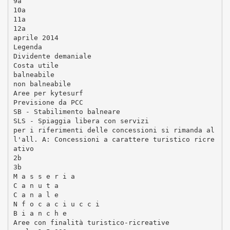
9a
10a
11a
12a
aprile 2014
Legenda
Dividente demaniale
Costa utile
balneabile
non balneabile
Aree per kytesurf
Previsione da PCC
SB - Stabilimento balneare
SLS - Spiaggia libera con servizi
per i riferimenti delle concessioni si rimanda al
l'all. A: Concessioni a carattere turistico ricre
ativo
2b
3b
M a s s e r i a
C a n u t a
C a n a l e
N f o c a c i u c c i
B i a n c h e
Aree con finalità turistico-ricreative