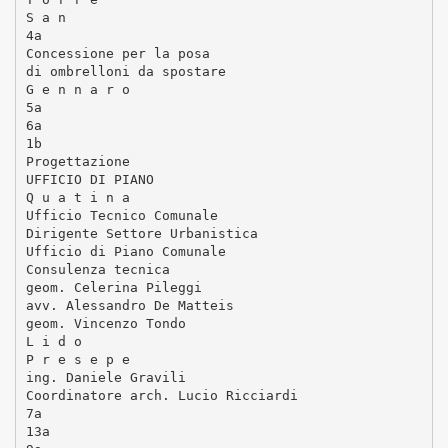
S a n
4a
Concessione per la posa
di ombrelloni da spostare
G e n n a r o
5a
6a
1b
Progettazione
UFFICIO DI PIANO
Q u a t i n a
Ufficio Tecnico Comunale
Dirigente Settore Urbanistica
Ufficio di Piano Comunale
Consulenza tecnica
geom. Celerina Pileggi
avv. Alessandro De Matteis
geom. Vincenzo Tondo
L i d o
P r e s e p e
ing. Daniele Gravili
Coordinatore arch. Lucio Ricciardi
7a
13a