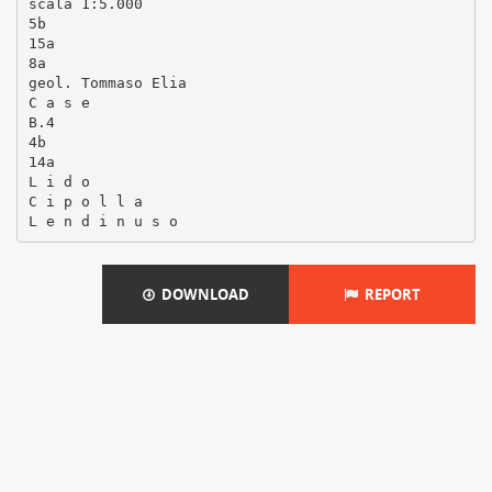
scala 1:5.000
5b
15a
8a
geol. Tommaso Elia
C a s e
B.4
4b
14a
L i d o
C i p o l l a
DOWNLOAD
REPORT