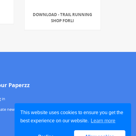
DOWNLOAD - TRAIL RUNNING
SHOP FORLI
our Paperzz
 in
eate new account
This website uses cookies to ensure you get the
best experience on our website.
Learn more