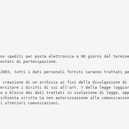
nno spediti per posta elettronica a 90 giorni dal termin
testati di partecipazione.
/2003, tutti i dati personali forniti saranno trattati p
a creazione di un archivio ai fini della divulgazione di
sercitare i diritti di cui all'art. 7 della legge (aggio
ne o blocco dei dati trattati in violazione di legge, op
richiesta scritta La non autorizzazione alla comunicazio
di ulteriori comunicazioni.