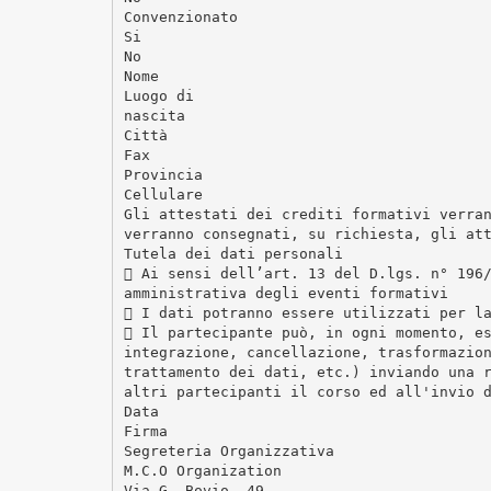
Convenzionato
Si
No
Nome
Luogo di
nascita
Città
Fax
Provincia
Cellulare
Gli attestati dei crediti formativi verra
verranno consegnati, su richiesta, gli at
Tutela dei dati personali
 Ai sensi dell’art. 13 del D.lgs. n° 196
amministrativa degli eventi formativi
 I dati potranno essere utilizzati per l
 Il partecipante può, in ogni momento, e
integrazione, cancellazione, trasformazio
trattamento dei dati, etc.) inviando una 
altri partecipanti il corso ed all'invio 
Data
Firma
Segreteria Organizzativa
M.C.O Organization
Via G. Bovio, 49