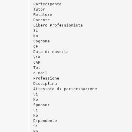
Partecipante
Tutor
Relatore
Docente
Libero Professionista
Si
No
Cognome
CF
Data di nascita
Via
CAP
Tel
e-mail
Professione
Disciplina
Attestato di partecipazione
Si
No
Sponsor
Si
No
Dipendente
Si
No