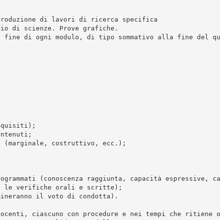
Produzione di lavori di ricerca specifica
rio di scienze. Prove grafiche.
a fine di ogni modulo, di tipo sommativo alla fine del q
equisiti);
ontenuti;
e (marginale, costruttivo, ecc.);
;
rogrammati (conoscenza raggiunta, capacità espressive, c
o le verifiche orali e scritte);
mineranno il voto di condotta).
docenti, ciascuno con procedure e nei tempi che ritiene 