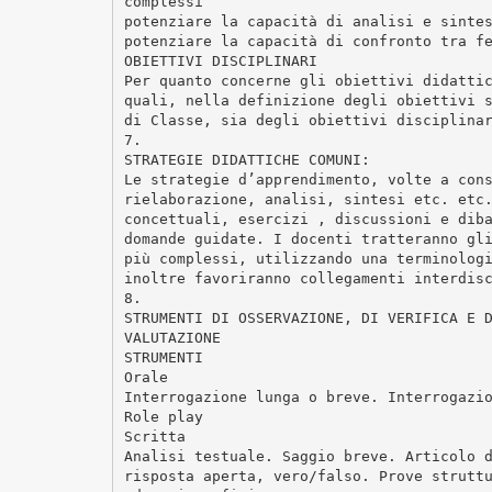
complessi
potenziare la capacità di analisi e sinte
potenziare la capacità di confronto tra f
OBIETTIVI DISCIPLINARI
Per quanto concerne gli obiettivi didatti
quali, nella definizione degli obiettivi 
di Classe, sia degli obiettivi disciplina
7.
STRATEGIE DIDATTICHE COMUNI:
Le strategie d’apprendimento, volte a con
rielaborazione, analisi, sintesi etc. etc
concettuali, esercizi , discussioni e dib
domande guidate. I docenti tratteranno gl
più complessi, utilizzando una terminolog
inoltre favoriranno collegamenti interdis
8.
STRUMENTI DI OSSERVAZIONE, DI VERIFICA E 
VALUTAZIONE
STRUMENTI
Orale
Interrogazione lunga o breve. Interrogazi
Role play
Scritta
Analisi testuale. Saggio breve. Articolo 
risposta aperta, vero/falso. Prove strutt