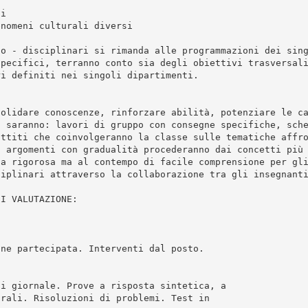
si
enomeni culturali diversi
co - disciplinari si rimanda alle programmazioni dei sin
specifici, terranno conto sia degli obiettivi trasversal
ri definiti nei singoli dipartimenti.
solidare conoscenze, rinforzare abilità, potenziare le c
. saranno: lavori di gruppo con consegne specifiche, sch
attiti che coinvolgeranno la classe sulle tematiche affr
i argomenti con gradualità procederanno dai concetti più
ia rigorosa ma al contempo di facile comprensione per gl
ciplinari attraverso la collaborazione tra gli insegnant
DI VALUTAZIONE:
one partecipata. Interventi dal posto.
di giornale. Prove a risposta sintetica, a
urali. Risoluzioni di problemi. Test in