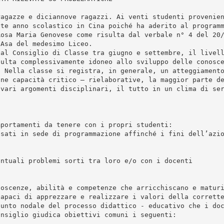
ragazze e diciannove ragazzi. Ai venti studenti provenie
nte anno scolastico in Cina poiché ha aderito al program
Rosa Maria Genovese come risulta dal verbale n° 4 del 20
 Asa del medesimo Liceo.
dal Consiglio di Classe tra giugno e settembre, il livel
sulta complessivamente idoneo allo sviluppo delle conosc
. Nella classe si registra, in generale, un atteggiament
one capacità critico – rielaborative, la maggior parte d
 vari argomenti disciplinari, il tutto in un clima di se
mportamenti da tenere con i propri studenti:
ssati in sede di programmazione affinché i fini dell’azi
entuali problemi sorti tra loro e/o con i docenti
noscenze, abilità e competenze che arricchiscano e matur
capaci di apprezzare e realizzare i valori della corrett
punto nodale del processo didattico - educativo che i do
onsiglio giudica obiettivi comuni i seguenti: