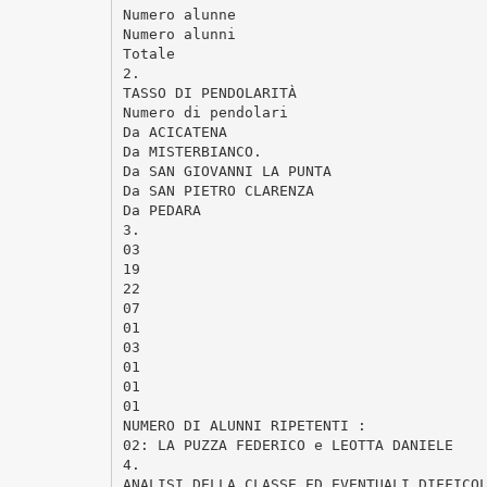
Numero alunne
Numero alunni
Totale
2.
TASSO DI PENDOLARITÀ
Numero di pendolari
Da ACICATENA
Da MISTERBIANCO.
Da SAN GIOVANNI LA PUNTA
Da SAN PIETRO CLARENZA
Da PEDARA
3.
03
19
22
07
01
03
01
01
01
NUMERO DI ALUNNI RIPETENTI :
02: LA PUZZA FEDERICO e LEOTTA DANIELE
4.
ANALISI DELLA CLASSE ED EVENTUALI DIFFICO