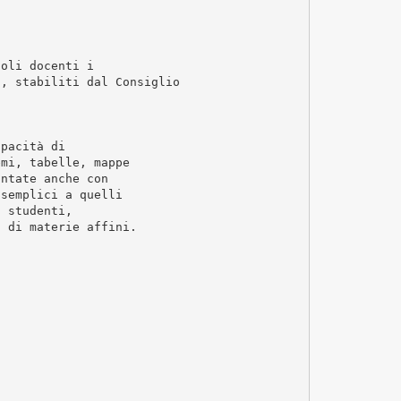
goli docenti i
i, stabiliti dal Consiglio
apacità di
emi, tabelle, mappe
ontate anche con
 semplici a quelli
i studenti,
i di materie affini.