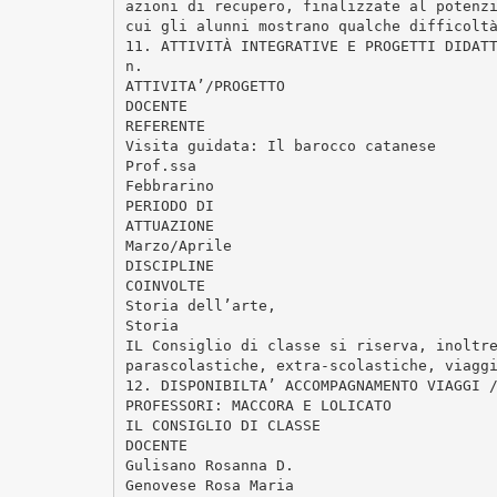
azioni di recupero, finalizzate al potenz
cui gli alunni mostrano qualche difficolt
11. ATTIVITÀ INTEGRATIVE E PROGETTI DIDAT
n.
ATTIVITA’/PROGETTO
DOCENTE
REFERENTE
Visita guidata: Il barocco catanese
Prof.ssa
Febbrarino
PERIODO DI
ATTUAZIONE
Marzo/Aprile
DISCIPLINE
COINVOLTE
Storia dell’arte,
Storia
IL Consiglio di classe si riserva, inoltr
parascolastiche, extra-scolastiche, viagg
12. DISPONIBILTA’ ACCOMPAGNAMENTO VIAGGI 
PROFESSORI: MACCORA E LOLICATO
IL CONSIGLIO DI CLASSE
DOCENTE
Gulisano Rosanna D.
Genovese Rosa Maria