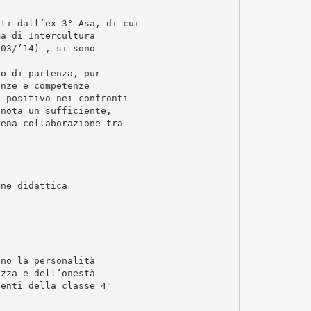
nti dall’ex 3° Asa, di cui
ma di Intercultura
/03/’14) , si sono
lo di partenza, pur
enze e competenze
o positivo nei confronti
enota un sufficiente,
rena collaborazione tra
one didattica
ino la personalità
ezza e dell’onestà
centi della classe 4°