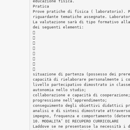
educazione fisica.
Pratica
Prove pratiche di fisica ( laboratorio). 
riguardante tematiche assegnate. Laborato
La valutazione sarà di tipo formativo all
dei seguenti elementi:








situazione di partenza (possesso dei prer
capacità di rielaborare personalmente i c
livello partecipativo dimostrato in class
autonomia nello studio;
collaborazione e capacità di cooperazione
progressione nell’apprendimento;
conseguimento degli obiettivi didattici p
analisi e di sintesi dimostrate attravers
impegno, frequenza e comportamento (deter
10. MODALITA’ DI RECUPERO CURRICOLARE
Laddove se ne presentasse la necessità i 