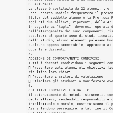
RELAZIONALI:
La classe è costituita da 22 alunni: tre 
uno: Cesareo Daniele frequenterà il prese
(tutor del suddetto alunno è la Prof.ssa 
aggiunti due allievi, ripetenti, della 4°
In seguito ai “tagli”, doverosi, operati 
nell’eterogeneità dei suoi componenti, ri
peculiari al quarto anno di studi liceali
dello studio, alcuni elementi palesano bu
qualcuno appena accettabile, approccio ai
docenti e discenti.
5.
ADOZIONE DI COMPORTAMENTI CONDIVISI:
Tutti i docenti condividono i seguenti co
 Presentare agli alunni gli obiettivi fi
risultino loro chiari.
 Presentare i criteri di valutazione
 Stimolare gli studenti a manifestare ev
6.
OBIETTIVI EDUCATIVI E DIDATTICI:
Il potenziamento di metodi, strumenti, co
degli allievi, rendendoli responsabili e 
intellettuale e morale, costituiscono il 
Asa intendono perseguire, a tal fine il C
OBIETTIVI EDUCATIVI