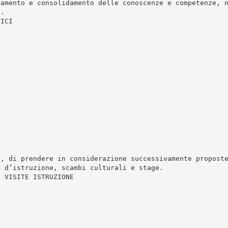
iamento e consolidamento delle conoscenze e competenze, 
à.
TICI
e, di prendere in considerazione successivamente propost
i d’istruzione, scambi culturali e stage.
/ VISITE ISTRUZIONE