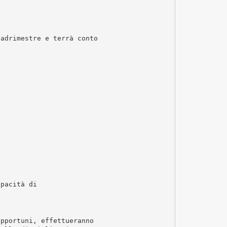
uadrimestre e terrà conto
apacità di
opportuni, effettueranno