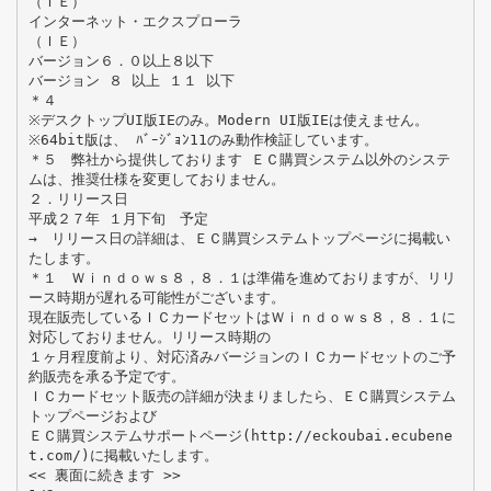
（ＩＥ）
インターネット・エクスプローラ
（ＩＥ）
バージョン６．０以上８以下
バージョン ８ 以上 １１ 以下
＊４
※デスクトップUI版IEのみ。Modern UI版IEは使えません。
※64bit版は、 ﾊﾞｰｼﾞｮﾝ11のみ動作検証しています。
＊５ 弊社から提供しております ＥＣ購買システム以外のシステ
ムは、推奨仕様を変更しておりません。
２．リリース日
平成２７年 １月下旬 予定
→ リリース日の詳細は、ＥＣ購買システムトップページに掲載い
たします。
＊１ Ｗｉｎｄｏｗｓ８，８．１は準備を進めておりますが、リリ
ース時期が遅れる可能性がございます。
現在販売しているＩＣカードセットはＷｉｎｄｏｗｓ８，８．１に
対応しておりません。リリース時期の
１ヶ月程度前より、対応済みバージョンのＩＣカードセットのご予
約販売を承る予定です。
ＩＣカードセット販売の詳細が決まりましたら、ＥＣ購買システム
トップページおよび
ＥＣ購買システムサポートページ(http://eckoubai.ecubene
t.com/)に掲載いたします。
<< 裏面に続きます >>