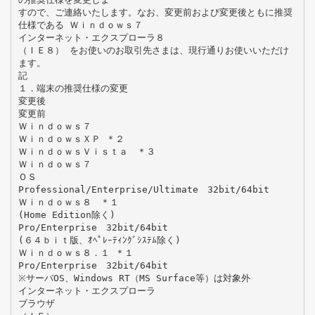
すので、ご連絡いたします。なお、変更前および変更後ともに推奨
仕様である Ｗｉｎｄｏｗｓ７
インターネット・エクスプローラ８
（ＩＥ８） をお使いのお取引先さまは、現行通りお使いいただけ
ます。
記
１．端末の推奨仕様の変更
変更後
変更前
Ｗｉｎｄｏｗｓ７
ＷｉｎｄｏｗｓＸＰ ＊２
ＷｉｎｄｏｗｓＶｉｓｔａ ＊３
Ｗｉｎｄｏｗｓ７
ＯＳ
Professional/Enterprise/Ultimate 32bit/64bit
Ｗｉｎｄｏｗｓ８ ＊１
(Home Edition除く)
Pro/Enterprise 32bit/64bit
(６４ｂｉｔ版、ｵﾍﾟﾚｰﾃｨﾝｸﾞｼｽﾃﾑ除く)
Ｗｉｎｄｏｗｓ８．１ ＊１
Pro/Enterprise 32bit/64bit
※サーバOS、Windows RT（MS Surface等）は対象外
インターネット・エクスプローラ
ブラウザ