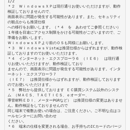
1/2
＊２ ＷｉｎｄｏｗｓＸＰは現行通りお使いいただけますが、動作
検証しておりませんので、
画面表示に問題が発生する可能性があります。また、セキュリティ
の観点からも推奨仕様
への移行をお願いします。（＊４ を あわせてご参照ください）
１年後を目途にアクセス制限をかける可能性がございますので、ご
準備をお願いします。
ＷｉｎｄｏｗｓＸＰより前のＯＳも同様にお願いします。
＊３ ＷｉｎｄｏｗｓＶistaは推奨仕様からはずれますが、動作検
証しておりますのでお使いいただけます。
＊４ インターネット・エクスプローラ６ （ＩＥ６） は現行通
りお使いいただけますが、動作検証しており
ませんので、画面表示に問題が発生する可能性があります。インタ
ーネット・エクスプローラ７
（ＩＥ７） は推奨仕様からはずれますが、動作検証しております
のでお使いいただけます。
＊５ 弊社から提供しております ＥＣ購買システム以外のシステ
ム （ＭＡＣＳ、ＴＡＣＴＩＣＳ、ｅオーダー、
導管材料ＥＤＩ、メーターPGRなど） は推奨仕様の変更はありませ
ん。動作検証をしておりませんので
同じ端末で複数お使いの場合は、ご注意ください。ご不明な点はコ
ールセンターにお問い合わせ
ください。
＊６ 端末の仕様を変更される場合、お手持ちのICカードのバージ