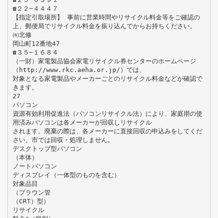
☎２２−４４４７
【指定引取場所】 事前に営業時間やリサイクル料金等をご確認の
上、郵便局でリサイクル料金を振り込んでからお持ちください。
㈲北修
岡山町12番地47
☎３５−１６８４
（一財）家電製品協会家電リサイクル券センターのホームページ
（http://www.rkc.aeha.or.jp/）では、
対象となる家電製品やメーカーごとのリサイクル料金などが確認で
きます。
27
パソコン
資源有効利用促進法（パソコンリサイクル法）により、家庭用の使
用済みパソコンは各メーカーが回収しリサイクル
されます。廃棄の際は、各メーカーに直接回収の申込みをしてくだ
さい。市では回収・処理しません。
デスクトップ型パソコン
（本体）
ノートパソコン
ディスプレイ（一体型のものを含む）
対象品目
（ブラウン管
（CRT）型）
リサイクル