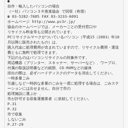
●
自作・輸入したパソコンの場合
（一社）パソコン３Ｒ推進協会 で回収（有償）
☎ 03-5282-7685 FAX 03-3233-6091
ホームページ http://www.pc3r.jp/
協会のホームページでは、メーカーごとの受付窓口や
リサイクル料金等も公開されています。
PCリサイクルマークがついているパソコン（平成15（2003）年10
月以降に販売されたもの）は、
購入代金に処理費用が含まれていますので、リサイクル費用・運送
費ともに無料で処理できます。
下記のものはパソコンリサイクルの対象外です。
周辺機器（プリンター、スキャナー、サーバーなど）、ワープロ、
付属の取扱説明書などの紙類、CD-ROMなどの媒体
排出の際は、必ずハードディスクのデータを消去してください。
一時多量ごみ
引越しなど一時的な多量のごみを一度に処理する場合は、ごみステ
ーションには出せません。自分で市の
処理施設に運ぶか 、
市が許可する収集運搬業者 に依頼してください。
P.31
P.32
市で収集
しないごみ
P.27-29