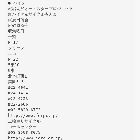
● バイク
㈲岩見沢オートスタープロジェクト
㈲バイク＆サイクルもんま
㈲辰田商会
㈲砂原商会
収集曜日
一覧
P.17
クリーン
エコ
P.22
5東10
9東1
北本町西1
美園6-6
☎22-4641
☎24-1434
☎22-4253
☎22-2606
☎03-5829-6773
http://www.ferpc.jp/
二輪車リサイクル
コールセンター
☎03-3598-8075
http://www.jarc.or.jp/