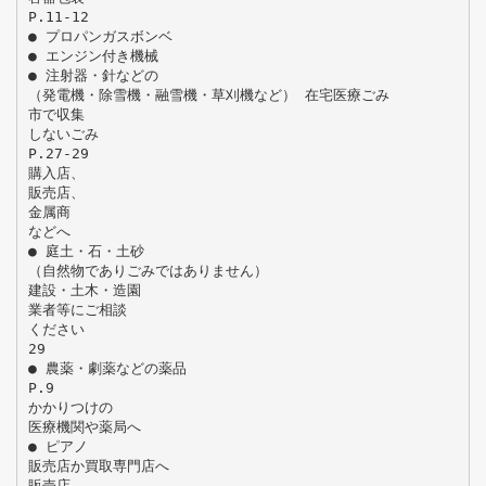
P.11-12
● プロパンガスボンベ
● エンジン付き機械
● 注射器・針などの
（発電機・除雪機・融雪機・草刈機など） 在宅医療ごみ
市で収集
しないごみ
P.27-29
購入店、
販売店、
金属商
などへ
● 庭土・石・土砂
（自然物でありごみではありません）
建設・土木・造園
業者等にご相談
ください
29
● 農薬・劇薬などの薬品
P.9
かかりつけの
医療機関や薬局へ
● ピアノ
販売店か買取専門店へ
販売店、