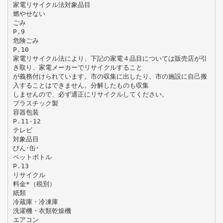
家電リサイクル法対象品目
燃やせない
ごみ
P.9
危険ごみ
P.10
家電リサイクル法により、下記の家電４品目については販売店が引
き取り、家電メーカーでリサイクルすること
が義務付けられています。市の収集に出したり、市の施設に自己搬
入することはできません。分解したものも収集
しませんので、必ず適正にリサイクルしてください。
プラスチック製
容器包装
P.11-12
テレビ
対象品目
びん･缶･
ペットボトル
P.13
リサイクル
料金*（税別）
紙類
冷蔵庫・冷凍庫
洗濯機・衣類乾燥機
エアコン