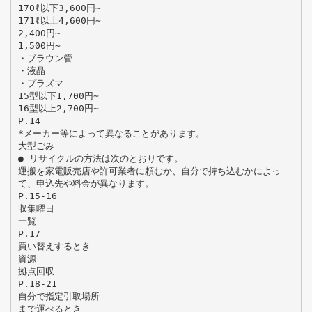
170ℓ以下3,600円∼
171ℓ以上4,600円∼
2,400円∼
1,500円∼
・ブラウン管
・液晶
・プラズマ
15型以下1,700円∼
16型以上2,700円∼
P.14
*メーカー等によって異なることがあります。
大型ごみ
● リサイクルの方法は次のとおりです。
運搬を家電販売店や許可業者に頼むか、自分で持ち込むかによっ
て、申込先や料金が異なります。
P.15-16
収集曜日
一覧
P.17
買い替えするとき
資源
拠点回収
P.18-21
自分で指定引取場所
まで運べるとき