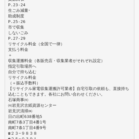
P.23-24
生ごみ減量･
助成制度
P.25-26
市で収集
しないごみ
P.27-29
リサイクル料金（全国で一律）
支払う料金
＋
収集運搬料金（各販売店・収集業者がそれぞれ設定）
指定引取場所へ
自分で持ち込む
リサイクル料金
（＋振込手数料）
【リサイクル家電収集運搬許可業者】自宅引取の依頼も、直接持ち
込むこともできます。各社にお問い合わせください。
石塚商事㈲
㈲岩見沢古紙資源センター
岩見沢清掃㈱
日の出町638番地5
南町7条3丁目4番1号
南町7条1丁目4番9号
☎２３−９８３８
☎２５−０３９１