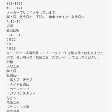
☎22-1800
☎23-9171
メーカーでリサイクルしています。
購入店・販売店か、下記の二輪車リサイクル取扱店へ
P.15-16
資源
拠点回収
P.18-21
6西12
5東1
4西13
※エアゾール式消火具（スプレータイプ）は消火器ではありません
ので、使い切って「危険ごみ（スプレー）」で出してください。
紙類
大型ごみ
購入店、
販売店へ
・購入店、販売店
・タイヤ販売店
・カーショップ
・ガソリンスタンド
などへ
危険ごみ
プラスチック製
容器包装