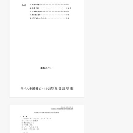
ラベル剥離機 S－110Ⅱ型 取 扱 説 明 書