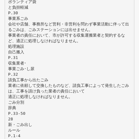
ボランティア袋
と負担軽減
P.30
事業系ごみ
会社や店舗、事務所など営利・非営利を問わず事業活動に伴って出
るごみは、ごみステーションには出せません。
事業者の責任において、市が許可する収集運搬業者と契約するな
ど、適正に処理しなければなりません。
処理施設
自己搬入
P.31
収集業者･
事業ごみ･し尿
P.32
請負工事から出たごみ
業者に依頼して交換したものなど、請負工事によって発生したごみ
は、工事を請け負った業者の責任において
適正に処理しなければなりません。
ごみ分別
辞典
P.33-50
28
新・ごみ出し
ルール
P.1-4