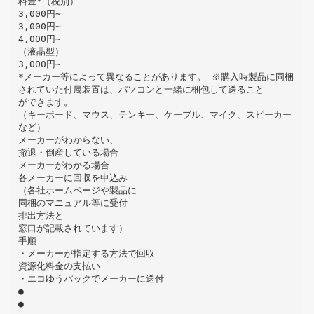
料金*（税別）
3,000円∼
3,000円∼
4,000円∼
（液晶型）
3,000円∼
*メーカー等によって異なることがあります。 ※購入時製品に同梱
されていた付属装置は、パソコンと一緒に梱包して送ること
ができます。
（キーボード、マウス、テンキー、ケーブル、マイク、スピーカー
など）
メーカーがわからない、
撤退・倒産している場合
メーカーがわかる場合
各メーカーに回収を申込み
（各社ホームページや製品に
同梱のマニュアル等に受付
排出方法と
窓口が記載されています）
手順
・メーカーが指定する方法で回収
資源化料金の支払い
・エコゆうパックでメーカーに送付
●
●