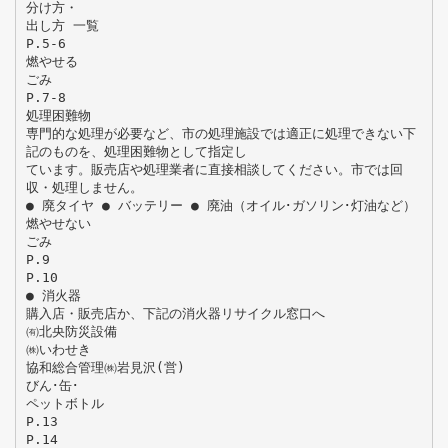
分け方・
出し方 一覧
P.5-6
燃やせる
ごみ
P.7-8
処理困難物
専門的な処理が必要など、市の処理施設では適正に処理できない下
記のものを、処理困難物として指定し
ています。販売店や処理業者に直接相談してください。市では回
収・処理しません。
● 廃タイヤ ● バッテリー ● 廃油（オイル･ガソリン･灯油など）
燃やせない
ごみ
P.9
P.10
● 消火器
購入店・販売店か、下記の消火器リサイクル窓口へ
㈲北央防災設備
㈱いわせき
協和総合管理㈱岩見沢(営)
びん･缶･
ペットボトル
P.13
P.14