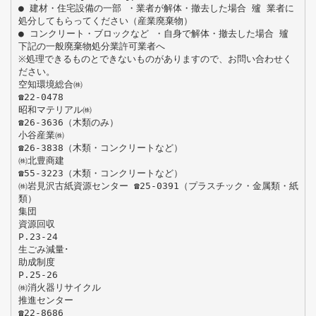
● 建材・住宅設備の一部 ・業者が解体・撤去した場合 㱺 業者に
処分してもらってください（産業廃棄物）
● コンクリート・ブロックなど ・自身で解体・撤去した場合 㱺
下記の一般廃棄物処分業許可業者へ
※処理できるものとできないものがありますので、お問い合わせく
ださい。
空知環境総合㈱
☎22-0478
昭和マテリアル㈱
☎26-3636（木類のみ）
小谷産業㈱
☎26-3838（木類・コンクリートなど）
㈱北豊商建
☎55-3223（木類・コンクリートなど）
㈱岩見沢古紙資源センター ☎25-0391（プラスチック・金属類・紙
類）
集団
資源回収
P.23-24
生ごみ減量･
助成制度
P.25-26
㈱消火器リサイクル
推進センター
☎22-8686