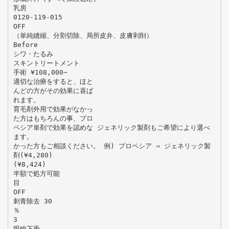
乳房
0120-119-015
OFF
（単純縫縮、分割切除、局所皮弁、皮膚剥削）
Before
シワ・たるみ
スキントリートメント
手術 ¥108,000∼
適切な治療をすると、ほと
んどの方がその効果に喜ば
れます。
育毛剤外用で効果がなかっ
た方はもちろんの事、プロ
ペシア単剤で効果を認めな ジェネリック製剤もご希望により選べ
ます。
かった方もご相談ください。 例) プロペシア ⇒ ジェネリック製
剤(¥4,280)
(¥8,424)
半額で処方可能
目
OFF
刺青除去 30
％
3
眼瞼下垂