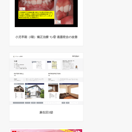
小児早期（Ⅰ期）矯正治療 1)-⑫ 過蓋咬合の改善
麻生区S邸