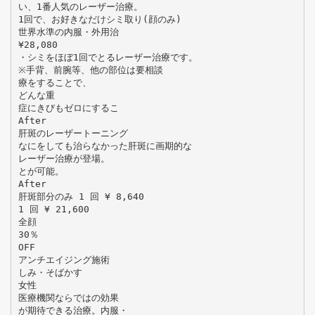
い、1番人気のレーザー治療。
1回で、お好きなだけシミ取り(顔のみ)
世界水準の内服・外用治
¥28,080
・シミをほぼ1回でとるレーザー治療です。
※手背、前腕等、他の部位は要相談
療をすることで、
どんな重
症にきびもゼロにするこ
After
肝斑のレーザートーニング
なにをしても治らなかった肝斑に画期的な
レーザー治療が登場。
とが可能。
After
肝斑部分のみ 1 回 ¥ 8,640
1 回 ¥ 21,600
全顔
30％
OFF
アンチエイジング施術
しみ・そばかす
女性
医療機関ならではの効果
が期待できる治療。内服・