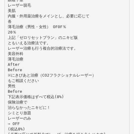
レーザー脱毛
美肌
内服・外用薬治療をメインとし、必要に応じて
各
薄毛治療（男性・女性） OF0F％
20％
上記「ゼロリセットプラン」のニキビ版
ともいえる治療法です。
レーザー治療も行う複合的治療法です。
美容外科
薄毛治療
After
Before
※にきびあと治療（CO2フラクショナルレーザー）
もご相談ください
男性
Before
下記表示価格はずべて税込(8%)
保険治療で
治らなかったニキビに！
シミとり放題
レーザーのみ
⇒ OFF
(税込8%)