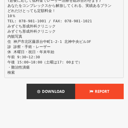
(必要に応じて低料金でレーザー治療を組み合わせます)
あなたをコンプレックスから解放してくれる、実績あるプラン
どれだけとっても定額料金！
10％
TEL: 078-981-1001 / FAX: 078-981-1021
みずぐち形成外科クリニック
みずぐち形成外科クリニック
内観写真
住 神戸市北区藤原台中町1-2-1 北神中央ビル3F
診 診察・手術・レーザー
休 木曜日・祝日・年末年始
午前 9:30∼12:30
午後 15:00∼18:00（土曜は17: 00まで）
・難治性潰瘍
DOWNLOAD
REPORT