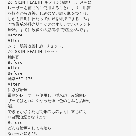
ZO SKIN HEALTH をメイン治療とし、さらに
レーザーを補助的に使用することにより、肌質
を根本から改善。しみのない輝く肌をつくり、
しかも長期にわたって結果を維持できる、みず
ぐち形成外科クリニックのオリジナルメソッド
療法。すでに数多くの患者様で実証済みです。
Before
After
シミ・肌質改善[ゼロリセット]
ZO SKIN HEALTH 1セット
施術例
Before
After
Before
通常¥67,176
After
にきび治療
最新のレーザーを使用し、従来のしみ治療レー
ザーではとれにくかった薄い色のしみも治療可
能。
できるかさぶたも従来のものより目立ちにく
※自費治療となります
Before
どんな治療をしても治ら
なかったにきび。