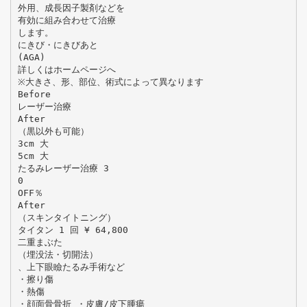
外用、成長因子製剤などを
有効に組み合わせて治療
します。
にきび・にきびあと
(AGA)
詳しくはホームページへ
※大きさ、形、部位、術式によって異なります
Before
レーザー治療
After
（黒以外も可能）
3cm 大
5cm 大
たるみレーザー治療 3
0
OFF％
After
（スキンタイトニング）
タイタン 1 回 ¥ 64,800
二重まぶた
（埋没法・切開法）
、上下眼瞼たるみ手術など
・擦り傷
・熱傷
・顔面骨骨折 ・皮膚/皮下腫瘍