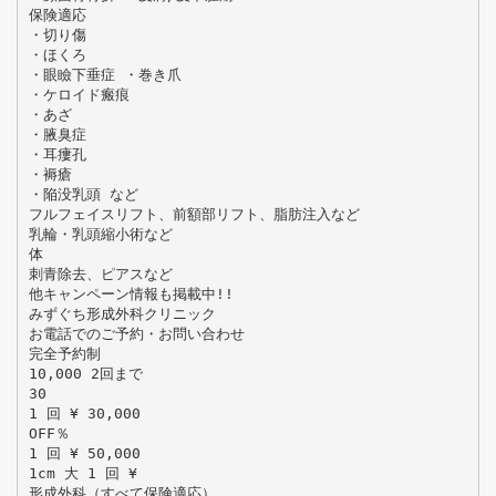
保険適応
・切り傷
・ほくろ
・眼瞼下垂症 ・巻き爪
・ケロイド瘢痕
・あざ
・腋臭症
・耳瘻孔
・褥瘡
・陥没乳頭 など
フルフェイスリフト、前額部リフト、脂肪注入など
乳輪・乳頭縮小術など
体
刺青除去、ピアスなど
他キャンペーン情報も掲載中!!
みずぐち形成外科クリニック
お電話でのご予約・お問い合わせ
完全予約制
10,000 2回まで
30
1 回 ¥ 30,000
OFF％
1 回 ¥ 50,000
1cm 大 1 回 ¥
形成外科（すべて保険適応）