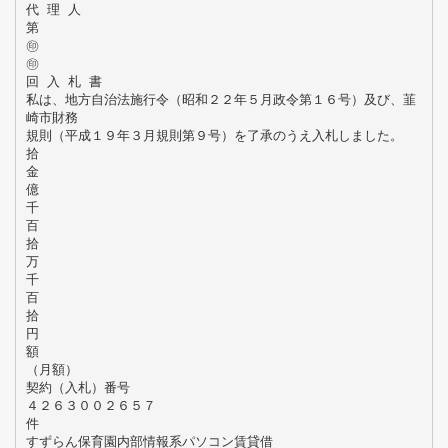
代 理 人
第
㊞
㊞
回 入 札 書
私は、地方自治法施行令（昭和２２年５月政令第１６号）及び、韮
崎市財務
規則（平成１９年３月規則第９号）を了承のうえ入札しました。
拾
金
億
千
百
拾
万
千
百
拾
円
額
（月額）
契約（入札）番号
４２６３００２６５７
件
すずらん保育園内部情報系パソコン賃貸借