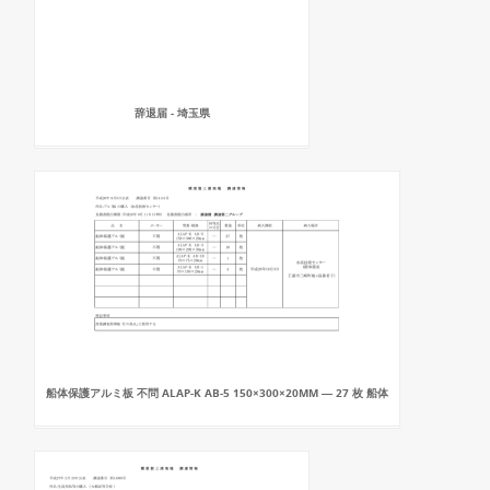
辞退届 - 埼玉県
船体保護アルミ板 不問 ALAP-K AB-5 150×300×20MM ― 27 枚 船体