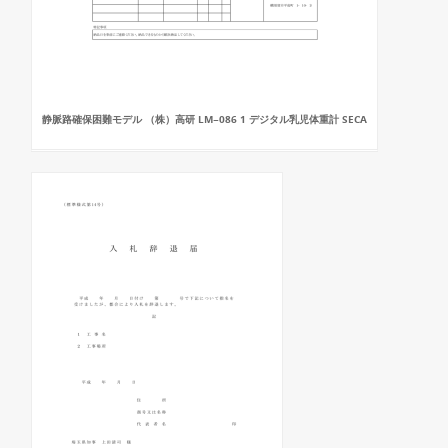
静脈路確保困難モデル （株）高研 LM−086 1 デジタル乳児体重計 SECA