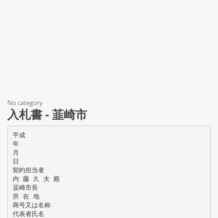
No category
入札書 - 韮崎市
平成
年
月
日
契約担当者
内 藤 久 夫 殿
韮崎市長
所 在 地
商号又は名称
代表者氏名