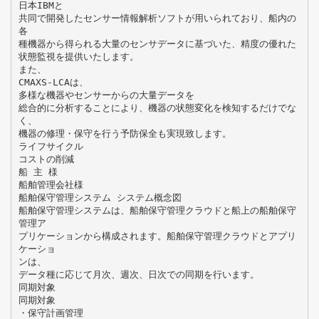
日本IBMと
共同で開発したセンサー情報解析ソフトが用いられており、船内の
各
種機器から得られる大量のセンサデータに基づいた、精度の優れた
状態監視を提供いたします。
また、
CMAXS-LCAは、
多様な機器やセンサーからの大量データを
総合的に分析することにより、機器の状態変化を検知するだけでな
く、
機器の修理・保守を行う予防保全も実現致します。
ライフサイクル
コストの削減
船 主 様
船舶管理会社様
船舶保守管理システム システム概念図
船舶保守管理システムは、船舶保守管理クラウドと船上の船舶保守
管理ア
プリケーションから構成されます。船舶保守管理クラウドとアプリ
ケーショ
ンは、
データ種に応じて月次、週次、日次での同期を行います。
同期対象
同期対象
・保守計画管理