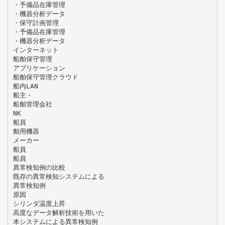
・予備品在庫管理
・機器分析データ
・保守計画管理
・予備品在庫管理
・機器分析データ
インターネット
船舶保守管理
アプリケーション
船舶保守管理クラウド
船内LAN
船主・
船舶管理会社
NK
船員
舶用機器
メーカー
船員
船員
異常検知例の比較
既存の異常検知システムによる
異常検知例
原因
シリンダ温度上昇
高度なデータ解析技術を用いた
本システムによる異常検知例