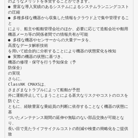
のようなメリットを享受することができます。
● 豊富な導入実績のあるシステムによるシステムランニングコスト
の圧縮
● 多種多様な機器から収集した情報をクラウド上で集中管理するこ
と
により、船主や船舶管理会社のほか、必要に応じて造船会社や舶用
機器メーカ等の関係者間での情報共有が可能
● 多様な機器やセンサーからの大量データを、
高度なデータ解析技術
を用いて総合的に分析することにより機器の状態変化を検知
● 実際の機器の状態に基づき、
機器の修理・保守を行う予知保全（予
防保全）
の実現
さらに、
ClassNK CMAXSは、
さまざまなトラブルによって船舶が予想
外に運航停止してしまうことによる甚大なリスクやコストのロスを
防ぐと
ともに、経験豊富な乗組員の判断に依存することなく機器の状態に
基
づいたメンテナンス期間の延伸や無駄のない部品交換が可能とな
り、
長い目で見たライフサイクルコストの削減や検査の簡略化をご提供
致