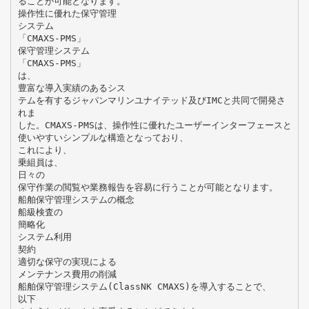
ることが可能となります。
操作性に優れた保守管理
システム
「CMAXS-PMS」
保守管理システム
「CMAXS-PMS」
は、
豊富な導入実績のあるシス
テムを有するジャパンマリンユナイテッド及びIMCと共同で開発さ
れま
した。CMAXS-PMSは、操作性に優れたユーザーインターフェースと
使いやすいシンプルな構造となっており、
これにより、
乗組員は、
日々の
保守作業の閲覧や業務報告を容易に行うことが可能となります。
船舶保守管理システムの概念
船級検査の
簡略化
システム利用
契約
適切な保守の実現による
メンテナンス費用の削減
船舶保守管理システム(ClassNK CMAXS)を導入することで、
以下