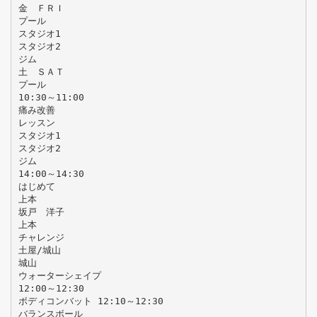
金 ＦＲＩ
プール
スタジオ1
スタジオ2
ジム
土 ＳＡＴ
プール
10:30～11:00
痛み改善
レッスン
スタジオ1
スタジオ2
ジム
14:00～14:30
はじめて
上本
坂戸 洋子
上本
チャレンジ
土屋/城山
城山
ウォーターシェイプ
12:00～12:30
ボディコンバット 12:10～12:30
バランスボール