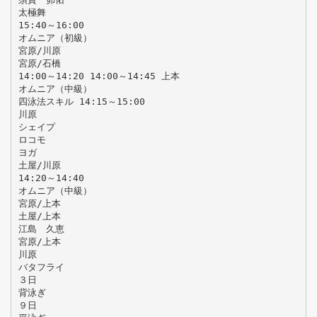
太極舞
15:40～16:00
オムニア（初級）
宮原/川原
宮原/石橋
14:00～14:20 14:00～14:45 上本
オムニア（中級）
四泳法スキル 14:15～15:00
川原
シェイプ
ロコモ
ヨガ
土屋/川原
14:20～14:40
オムニア（中級）
宮原/上本
土屋/上本
江島 久恵
宮原/上本
川原
バタフライ
３日
背泳ぎ
９日