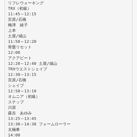
リフレウォーキング
TRX（初級）
11:45～12:15
宮原/石橋
梅津 綾子
上本
土屋/城山
11:50～12:20
骨盤リセット
12:00
アクアビート
12:20～12:40 土屋/城山
TRXウエストシェイプ
12:30～13:15
宮原/石橋
シェイプ
12:50～13:10
オムニア（初級）
ステップ
川原
森吉 あゆみ
13:25～13:45
13:30～14:30 フォームローラー
太極拳
14:00