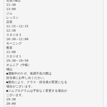
宮原/城山
11:30
13:00
ジム
レッスン
店長
11:15～12:15
12:30
スタジオ２
10:30～11:00
モーニング
教室
11:00
スタジオ１
19:30～19:50
オムニア（中級）
城山
●運動中のケガ、体調不良の際は
担当者にお申し出ください。
●都合により、クラス・担当者が変更になる
場合がございます。
●ジムプログラムは予告なく変更する場合が
ございます。
19:30
20:00