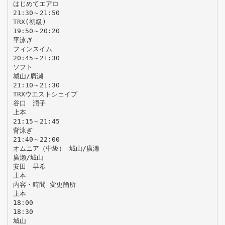
はじめてエアロ
21:30～21:50
TRX(初級)
19:50～20:20
平泳ぎ
フィンスイム
20:45～21:30
ソフト
城山/廣瀬
21:10～21:30
TRXウエストシェイプ
谷口 潤子
上本
21:15～21:45
背泳ぎ
21:40～22:00
オムニア（中級） 城山/廣瀬
廣瀬/城山
安田 早希
上本
内容・時間 変更箇所
上本
18:00
18:30
城山