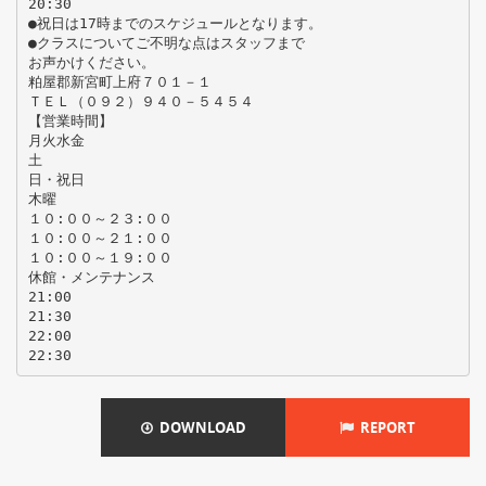
20:30
●祝日は17時までのスケジュールとなります。
●クラスについてご不明な点はスタッフまで
お声かけください。
粕屋郡新宮町上府７０１－１
ＴＥＬ（０９２）９４０－５４５４
【営業時間】
月火水金
土
日・祝日
木曜
１０:００～２３:００
１０:００～２１:００
１０:００～１９:００
休館・メンテナンス
21:00
21:30
22:00
DOWNLOAD
REPORT