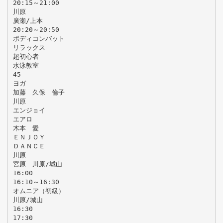
20:15～21:00
川原
廣瀬/上本
20:20～20:50
ボディコンバット
リラックス
超初心者
水泳教室
45
ヨガ
加藤 久保 倫子
川原
エンジョイ
エアロ
木本 愛
ＥＮＪＯＹ
ＤＡＮＣＥ
川原
宮原 川原/城山
16:00
16:10～16:30
オムニア（初級）
川原/城山
16:30
17:30