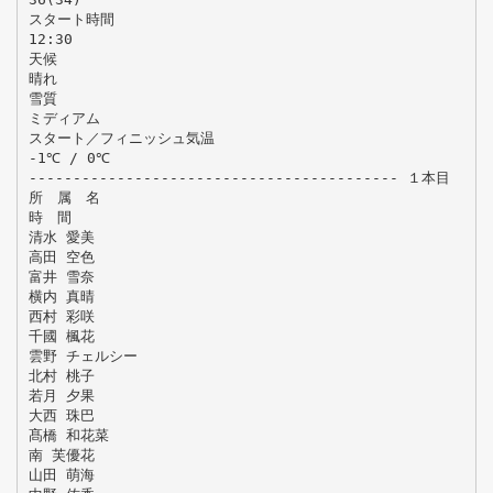
スタート時間
12:30
天候
晴れ
雪質
ミディアム
スタート／フィニッシュ気温
-1℃ / 0℃
------------------------------------------ １本目
所 属 名
時 間
清水 愛美
高田 空色
富井 雪奈
横内 真晴
西村 彩咲
千國 楓花
雲野 チェルシー
北村 桃子
若月 夕果
大西 珠巴
髙橋 和花菜
南 芙優花
山田 萌海