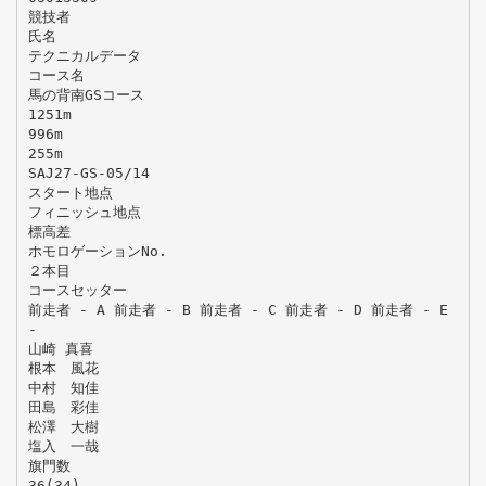
競技者
氏名
テクニカルデータ
コース名
馬の背南GSコース
1251m
996m
255m
SAJ27-GS-05/14
スタート地点
フィニッシュ地点
標高差
ホモロゲーションNo.
２本目
コースセッター
前走者 - A 前走者 - B 前走者 - C 前走者 - D 前走者 - E
-
山崎 真喜
根本 風花
中村 知佳
田島 彩佳
松澤 大樹
塩入 一哉
旗門数
36(34)