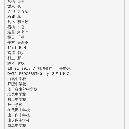
髙橋 歩華
坂東 楓
赤池 菜々葉
石﨑 楓
髙木 明日翔
石橋 幸香
進藤 綺良々
横田 千尋
平林 美寿季
[1st RUN]
宮澤 莉央
村上 新
鈴木 伊吹
18-01-2015 / 栂池高原 - 長野県
DATA PROCESSING by ＳＥＩＫＯ
白馬中学校
戸隠中学校
依田窪南部中学校
塩尻中学校
川上中学校
丘中学校
御代田中学校
山ノ内中学校
山ノ内中学校
白馬中学校