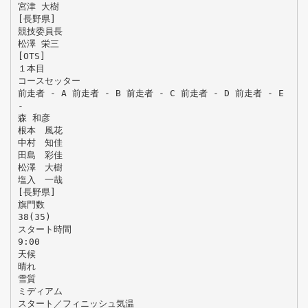
宮津 大樹
[長野県]
競技委員長
松澤 栄三
[OTS]
１本目
コースセッター
前走者 - A 前走者 - B 前走者 - C 前走者 - D 前走者 - E
-
森 和彦
根本 風花
中村 知佳
田島 彩佳
松澤 大樹
塩入 一哉
[長野県]
旗門数
38(35)
スタート時間
9:00
天候
晴れ
雪質
ミディアム
スタート／フィニッシュ気温