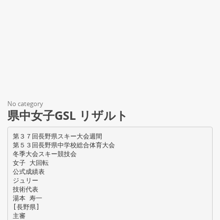
No category
県中女子GSL リザルト
第３７回長野県スキー大会週間
第５３回長野県中学校総合体育大会
冬季大会スキー競技会
女子 大回転
公式成績表
ジュリー
技術代表
湯本 寿一
[長野県]
主審