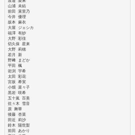
渡邉 愛来
山浦 未結
前田 茉里乃
今井 優理
坂本 麻衣
大屋 ジェシカ
福澤 有紗
大野 彩佳
切久保 星来
大野 莉穂
若月 新
野﨑 まどか
平田 楓
岩渕 宇希
太田 彩花
宮坂 希実
小畑 菜々子
黒岩 咲希
五十嵐 百美
佐々木 雪音
原 舞華
後藤 杏菜
田近 莉沙
鈴木 陽世梨
前田 あかり