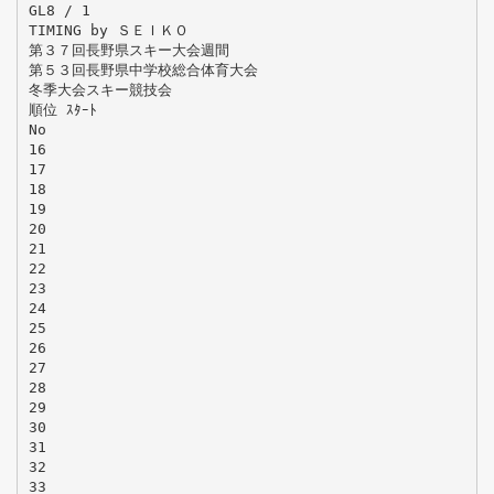
GL8 / 1
TIMING by ＳＥＩＫＯ
第３７回長野県スキー大会週間
第５３回長野県中学校総合体育大会
冬季大会スキー競技会
順位 ｽﾀｰﾄ
No
16
17
18
19
20
21
22
23
24
25
26
27
28
29
30
31
32
33