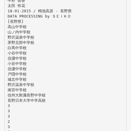
中野 佑香
太田 怜花
18-01-2015 / 栂池高原 - 長野県
DATA PROCESSING by ＳＥＩＫＯ
[長野県]
高山中学校
山ノ内中学校
野沢温泉中学校
茅野北部中学校
白馬中学校
小谷中学校
信濃中学校
小谷中学校
信濃中学校
戸隠中学校
城北中学校
野沢温泉中学校
南宮中学校
信州大附属長野中学校
長野日本大学中学高校
3
3
3
2
3