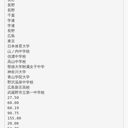
長野
長野
千葉
学連
学連
長野
広島
東京
日本体育大学
山ノ内中学校
信濃中学校
高山中学校
聖徳大学附属女子中学
神奈川大学
青山学院大学
野沢温泉中学校
広島新庄高校
武蔵野市立第一中学校
27.50
60.00
60.19
90.75
155.80
20.06