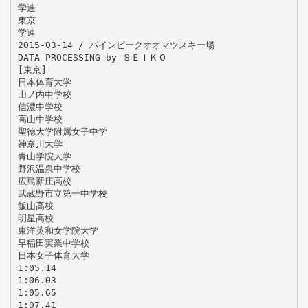
学連
東京
学連
2015-03-14 / パインビークオオマツスキー場
DATA PROCESSING by ＳＥＩＫＯ
[東京]
日本体育大学
山ノ内中学校
信濃中学校
高山中学校
聖徳大学附属女子中学
神奈川大学
青山学院大学
野沢温泉中学校
広島新庄高校
武蔵野市立第一中学校
飯山高校
明星高校
東洋英和女学院大学
早稲田実業中学校
日本女子体育大学
1:05.14
1:06.03
1:05.65
1:07.41