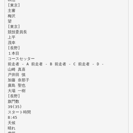
[東京]
主審
梅沢
望
[東京]
競技委員長
上平
茂幸
[長野]
１本目
コースセッター
前走者 - A 前走者 - B 前走者 - C 前走者 - D -
山崎 真喜
戸井田 慎
加藤 奈那子
廣島 聖也
大場 一樹
[長野]
旗門数
39(35)
スタート時間
8:45
天候
晴れ