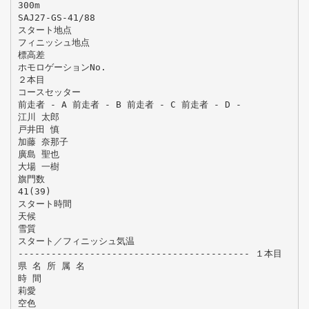
300m
SAJ27-GS-41/88
スタート地点
フィニッシュ地点
標高差
ホモロゲーションNo.
２本目
コースセッター
前走者 - A 前走者 - B 前走者 - C 前走者 - D -
江川 太郎
戸井田 慎
加藤 奈那子
廣島 聖也
大場 一樹
旗門数
41(39)
スタート時間
天候
雪質
スタート／フィニッシュ気温
------------------------------------------ １本目
県 名 所 属 名
時 間
莉愛
空色