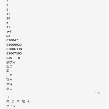
7
2
9
13
10
6
11
ｺｰﾄﾞ
No
03004711
03006923
03006338
03007395
03011181
競技者
氏名
栗山
川本
冨永
大塚
高田
-------------------------------------------- ＳＡ
Ｊ
県 名 所 属 名
ポイント