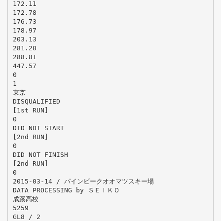
172.11
172.78
176.73
178.97
203.13
281.20
288.81
447.57
0
1
東京
DISQUALIFIED
[1st RUN]
0
DID NOT START
[2nd RUN]
0
DID NOT FINISH
[2nd RUN]
0
2015-03-14 / パインビークオオマツスキー場
DATA PROCESSING by ＳＥＩＫＯ
成蹊高校
5259
GL8 / 2