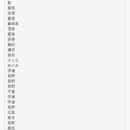
新
愛美
笑里
夏美
麻莉奈
雪奈
愛美
実香
麻紀
優衣
真衣
さくら
めぐみ
学連
長野
長野
長野
千葉
学連
学連
長野
広島
東京
長野
東京