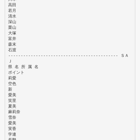
高田
若月
清水
深山
栗山
大塚
富井
森末
石渡
-------------------------------------------- ＳＡ
Ｊ
県 名 所 属 名
ポイント
莉愛
空色
新
愛美
笑里
夏美
麻莉奈
雪奈
愛美
実香
学連
長野