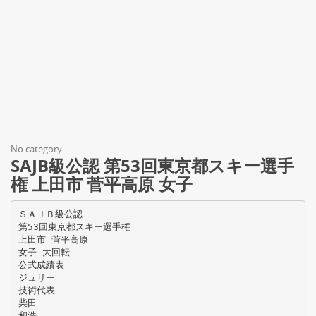
No category
SAJB級公認 第53回東京都スキー選手
権 上田市 菅平高原 女子
ＳＡＪＢ級公認
第53回東京都スキー選手権
上田市 菅平高原
女子 大回転
公式成績表
ジュリー
技術代表
柴田
和浩