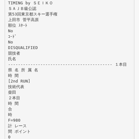
TIMING by ＳＥＩＫＯ
ＳＡＪＢ級公認
第53回東京都スキー選手権
上田市 菅平高原
順位 ｽﾀｰﾄ
No
ｺｰﾄﾞ
No
DISQUALIFIED
競技者
氏名
------------------------------------------ １本目
県 名 所 属 名
時 間
[2nd RUN]
技術代表
柴田
２本目
時 間
合
時
F=980
計 レース
間 ポイント
0