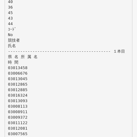
40
36
45
43
44
ｺｰﾄﾞ
No
競技者
氏名
------------------------------------------ １本目
県 名 所 属 名
時 間
03013458
03006676
03013045
03012865
03012885
03016324
03013093
03008113
03008911
03009372
03011122
03012081
03007565