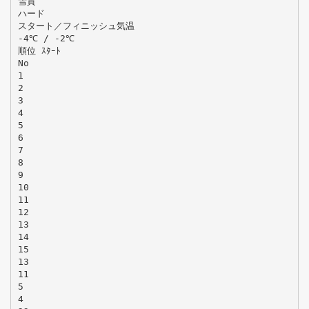
雪質
ハード
スタート／フィニッシュ気温
-4℃ / -2℃
順位 ｽﾀｰﾄ
No
1
2
3
4
5
6
7
8
9
10
11
12
13
14
15
13
11
5
4