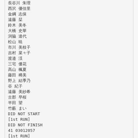
長谷川 朱理
西沢 優佳里
金綱 志保
遠藤 栞
鈴木 美冬
大橋 史華
渕脇 達代
松山 暁
市川 美枝子
吉村 菜々子
渡邉 渓
三宅 優花
髙山 楓夏
藤田 稀美
野上 結季乃
谷 紀子
遠藤 美紗希
古郡 早桜
半田 望
竹藪 まい
DID NOT START
[1st RUN]
DID NOT FINISH
41 03012057
[1st RUN]