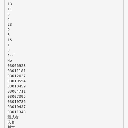
13
11
5
4
23
9
6
15
1
3
ｺｰﾄﾞ
No
03006923
03011181
03012627
03010554
03010459
03004711
03007395
03010786
03010437
03011343
競技者
氏名
川本