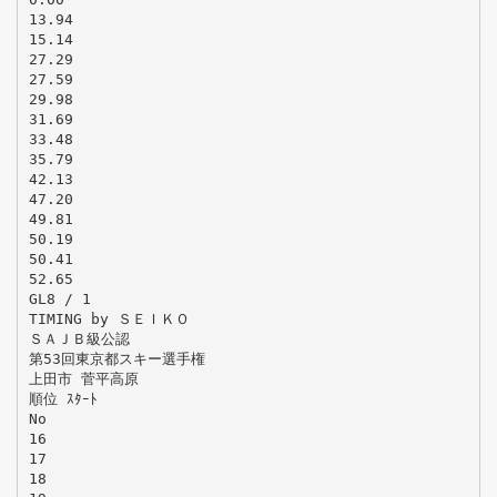
13.94
15.14
27.29
27.59
29.98
31.69
33.48
35.79
42.13
47.20
49.81
50.19
50.41
52.65
GL8 / 1
TIMING by ＳＥＩＫＯ
ＳＡＪＢ級公認
第53回東京都スキー選手権
上田市 菅平高原
順位 ｽﾀｰﾄ
No
16
17
18