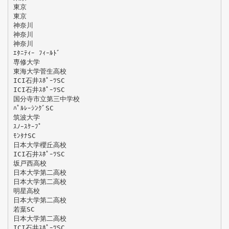
東京
東京
神奈川
神奈川
神奈川
ｴﾀﾆﾃｨｰ ﾌｨｰﾙﾄﾞ
専修大学
東海大学菅生高校
ICI石井ｽﾎﾟｰﾂSC
ICI石井ｽﾎﾟｰﾂSC
国分寺市立第三中学校
ﾊﾟﾙﾚｰｼﾝｸﾞSC
筑波大学
ｽﾉｰｽｹｰﾌﾟ
ﾓﾝﾀﾅSC
日本大学櫻丘高校
ICI石井ｽﾎﾟｰﾂSC
坂戸西高校
日本大学第二高校
日本大学第二高校
明星高校
日本大学第二高校
若葉SC
日本大学第二高校
ICI石井ｽﾎﾟｰﾂSC