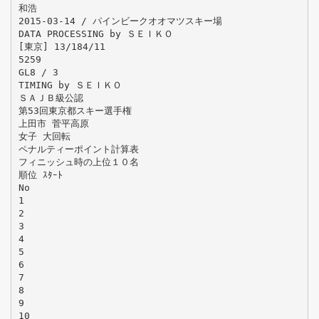
和浩
2015-03-14 / パインビークオオマツスキー場
DATA PROCESSING by ＳＥＩＫＯ
[東京] 13/184/11
5259
GL8 / 3
TIMING by ＳＥＩＫＯ
ＳＡＪＢ級公認
第53回東京都スキー選手権
上田市 菅平高原
女子 大回転
ペナルティーポイント計算表
フィニッシュ時の上位１０名
順位 ｽﾀｰﾄ
No
1
2
3
4
5
6
7
8
9
10