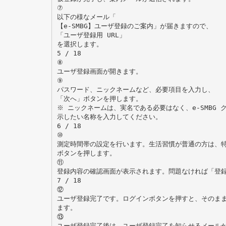
⑦
以下の様なメール「
【e-SMBG】ユーザ登録のご案内」が届きますので、
「ユーザ登録用 URL」
を選択します。
5 / 18
⑧
ユーザ登録画面が開きます。
⑨
パスワード、ニックネームなど、必要項目を入力し、
「次へ」ボタンを押します。
※ ニックネームは、実名である必要はなく、e-SMBG
示したい名称を入力してください。
6 / 18
⑩
測定時間帯の設定を行います。生活習慣が普通の方は、
ボタンを押します。
⑪
登録内容の確認画面が表示されます。問題なければ「登
7 / 18
⑫
ユーザ登録完了です。ログインボタンを押すと、そのまま 
ます。
⑬
ユーザ登録完了後は、ユーザ登録完了を知らせるメールが