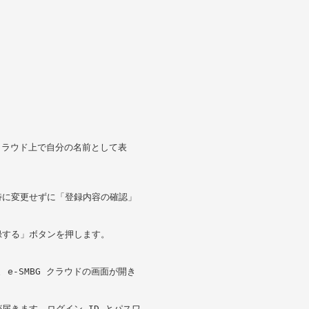
 クラウド上で自分の名前として表
特に変更せずに「登録内容の確認」
録する」ボタンを押します。
e-SMBG クラウドの画面が開き
届きます。ログイン ID とパスワ