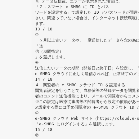
※ データ送信後、エラーが表示された場合は、
「２．スマート e-SMBG に ID とパス
ワードを設定する」で設定した ID とパスワードが間
さい。間違っていない場合は、インターネット接続環境
ます。
13 / 18
⑦
一ヶ月以上古いデータや、一度送信したデータを念の為
「送
信（期間指定）
」を選択します。
⑧
送信したいデータの期間（開始日と終了日）を設定し、
e-SMBG クラウドに正しく送信されれば、正常終了の
14 / 18
４．閲覧者の e-SMBG クラウド ID を設定する
閲覧者設定を行うことで、血糖値等の登録データを閲覧
者のコメント送信機能により、メールで閲覧者からコメ
※この設定は医療従事者等の閲覧者から設定の依頼があ
※設定する際には予め閲覧者の e-SMBG クラウド ID
①
e-SMBG クラウド Web サイト（https://cloud.e
「e-SMBG にログインする」を選択します。
15 / 18
②