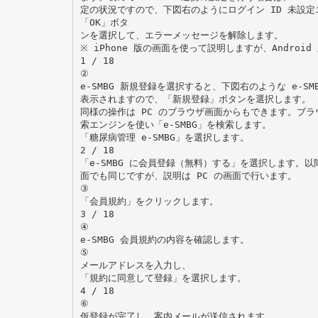
定の状況ですので、下図右のようにログイン ID 未設
「OK」ボタ
ンを選択して、エラーメッセージを解除します。
※ iPhone 版の画面を使って説明しますが、Andro
1 / 18
②
e-SMBG 新規登録を選択すると、下図右のような e-SM
表示されますので、「新規登録」ボタンを選択します。
同様の操作は PC のブラウザ画面からもできます。ブラウザ
索エンジンを使い「e-SMBG」を検索します。
「糖尿病管理 e-SMBG」を選択します。
2 / 18
「e-SMBG に会員登録（無料）する」を選択します。
面でも同じですが、説明は PC の画面で行います。
③
「会員規約」をクリックします。
3 / 18
④
e-SMBG 会員規約の内容を確認します。
⑤
メールアドレスを入力し、
「規約に同意して登録」を選択します。
4 / 18
⑥
仮登録が完了し、案内メールが送信されます。