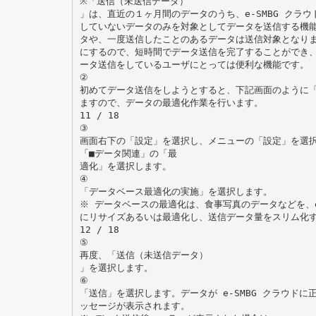
※「送信（未送信データ）
」は、直近の１ヶ月間のデータのうち、e-SMBG クラウ
していないデータのみを対象としてデータを送信する機
タや、一度送信したことのあるデータは送信対象となり
にするので、短時間でデータ送信を完了することができ、定
ータ送信をしているユーザにとっては便利な機能です。
②
初めてデータ送信をしようとすると、下記画面のように
ますので、データの最適化作業を行います。
11 / 18
③
画面右下の「設定」を選択し、メニューの「設定」を選
「■データ関連」の「最
適化」を選択します。
④
「データベース最適化の実施」を選択します。
※ データベースの最適化は、食事写真のデータなどを、e
にリサイズあるいは最適化し、送信データ量をスリム化
12 / 18
⑤
再度、「送信（未送信データ）
」を選択します。
⑥
「送信」を選択します。データが e-SMBG クラウド
ッセージが表示されます。