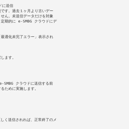
ドに送信
能です。過去１ヶ月より古いデー
ません。未送信データだけを対象
期的に e-SMBG クラウドにデ
「最適化未完了エラー」表示され
択します。
-SMBG クラウドに送信する前
するために実施します。
に正しく送信されれば、正常終了のメ