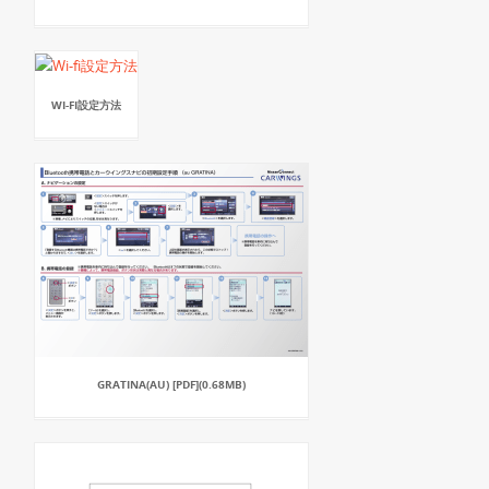
WI-FI設定方法
GRATINA(AU) [PDF](0.68MB)