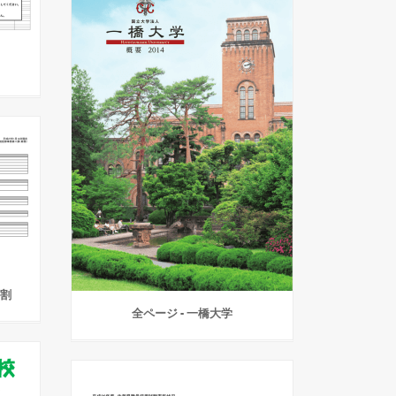
間割
全ページ - 一橋大学