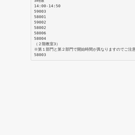
5時限
14:00-14:50
59003
58001
59002
58002
58006
58004
（２階教室3）
※第１部門と第２部門で開始時間が異なりますのでご注