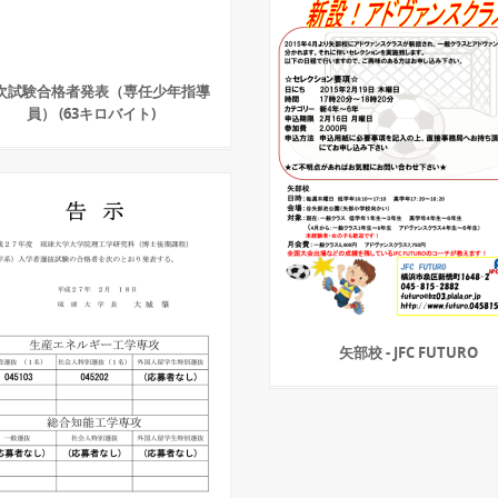
次試験合格者発表（専任少年指導
員） (63キロバイト)
矢部校 - JFC FUTURO