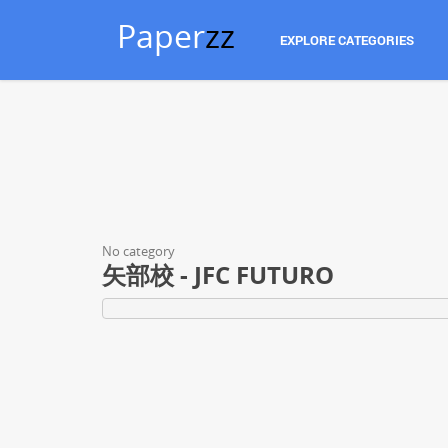
Paper
zz
EXPLORE CATEGORIES
No category
矢部校 - JFC FUTURO