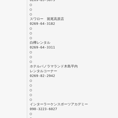
◯
◯
◯
スワロー 斑尾高原店
0269-64-3182
◯
◯
◯
白樺レンタル
0269-64-3311
◯
◯
◯
ホテルパノラマランド木島平内
レンタルコーナー
0269-82-2942
◯
◯
◯
◯
◯
インターラーケンスポーツアカデミー
090-3223-6027
◯