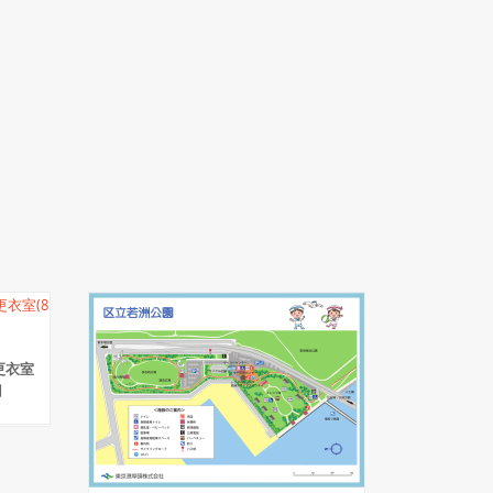
 更衣室
用