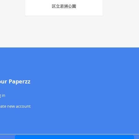
区立若洲公園
our Paperzz
 in
eate new account