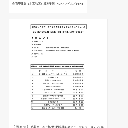
住宅等除染（本宮地区）業務委託 [PDFファイル／99KB]
【 閉 会 式 】 明苑ジュニア杯 第1回卒業記念フットサルフェスティバル