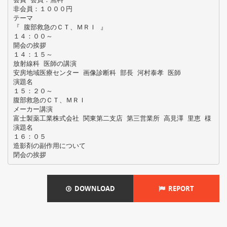
非会員：１０００円
テーマ
『 腹部救急のＣＴ、ＭＲＩ 』
１４：００～
開会の挨拶
１４：１５～
放射線科 医師の講演
安房地域医療センター 画像診断科 部長 河村泰孝 医師
演題名
１５：２０～
腹部救急のＣＴ、ＭＲＩ
メーカー講演
富士製薬工業株式会社 関東第二支店 第三営業所 高見澤 里恵 様
演題名
１６：０５
造影剤の副作用について
DOWNLOAD
REPORT