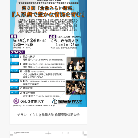
チラシ - くらしき作陽大学 作陽音楽短期大学