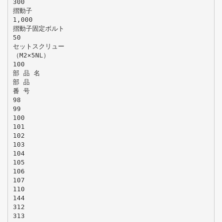
300
摺動子
1,000
摺動子固定ボルト
50
セットスクリュー
（M2×5NL）
100
部 品 名
部 品
番 号
98
99
100
101
102
103
104
105
106
107
110
144
312
313