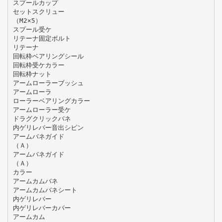
スプールカップ
セットスクリュー
（M2×5）
スプール受ケ
リテーナ固定ボルト
リテーナ
回転枠ベアリングシール
回転枠受ケカラー
回転枠ナット
アームローラーブッシュ
アームローラ
ローラーベアリングカラー
アームローラー受ケ
ドラグクリックバネ
内ゲリレバー音出シピン
アームバネガイド
（Ａ）
アームバネガイド
（Ａ）
カラー
アームカムバネ
アームカムバネシート
内ゲリレバー
内ゲリレバーカバー
アームカム