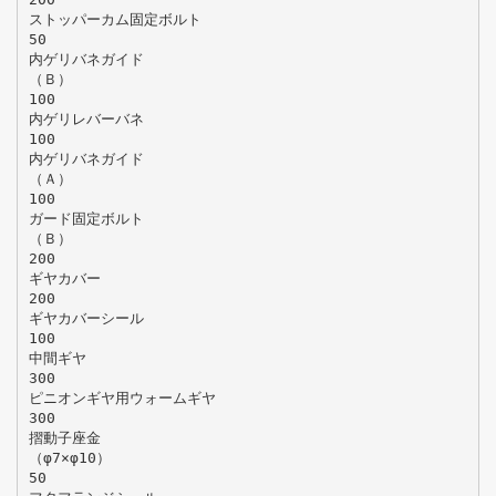
ストッパーカム固定ボルト
50
内ゲリバネガイド
（Ｂ）
100
内ゲリレバーバネ
100
内ゲリバネガイド
（Ａ）
100
ガード固定ボルト
（Ｂ）
200
ギヤカバー
200
ギヤカバーシール
100
中間ギヤ
300
ピニオンギヤ用ウォームギヤ
300
摺動子座金
（φ7×φ10）
50