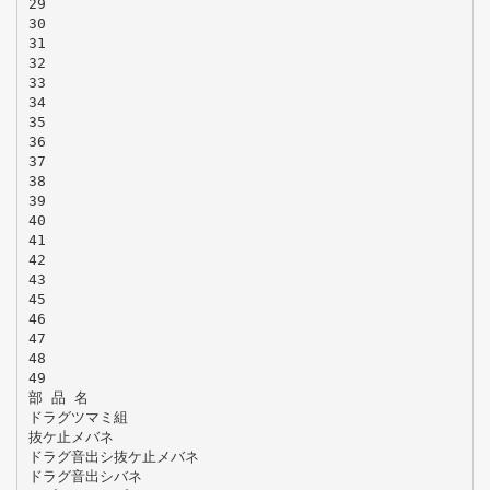
29
30
31
32
33
34
35
36
37
38
39
40
41
42
43
45
46
47
48
49
部 品 名
ドラグツマミ組
抜ケ止メバネ
ドラグ音出シ抜ケ止メバネ
ドラグ音出シバネ