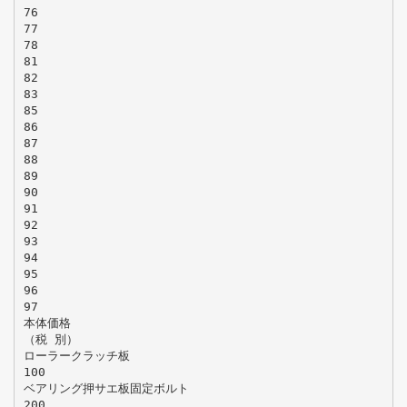
76
77
78
81
82
83
85
86
87
88
89
90
91
92
93
94
95
96
97
本体価格
（税 別）
ローラークラッチ板
100
ベアリング押サエ板固定ボルト
200