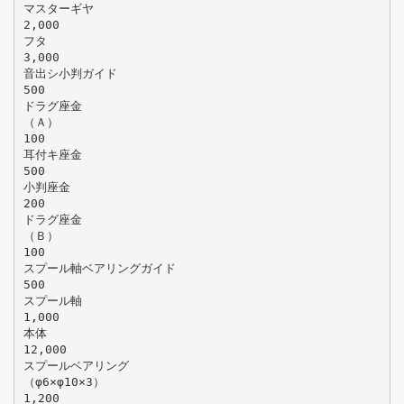
マスターギヤ
2,000
フタ
3,000
音出シ小判ガイド
500
ドラグ座金
（Ａ）
100
耳付キ座金
500
小判座金
200
ドラグ座金
（Ｂ）
100
スプール軸ベアリングガイド
500
スプール軸
1,000
本体
12,000
スプールベアリング
（φ6×φ10×3）
1,200