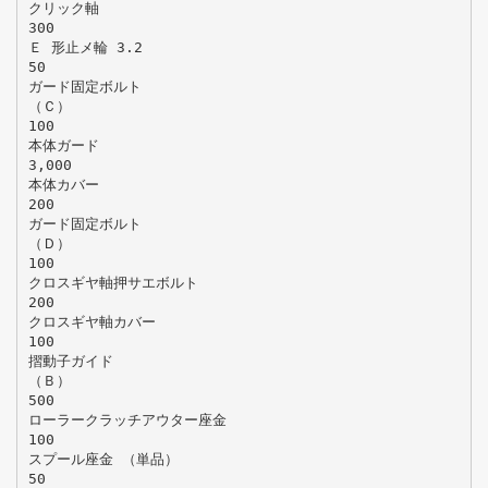
クリック軸
300
Ｅ 形止メ輪 3.2
50
ガード固定ボルト
（Ｃ）
100
本体ガード
3,000
本体カバー
200
ガード固定ボルト
（Ｄ）
100
クロスギヤ軸押サエボルト
200
クロスギヤ軸カバー
100
摺動子ガイド
（Ｂ）
500
ローラークラッチアウター座金
100
スプール座金 （単品）
50