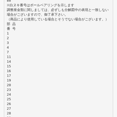
88
※白ヌキ番号はボールベアリングを示します
調整座金類に関しましては、必ずしも分解図中の表現と一致しない
場合がございますので、御了承下さい。
（商品により使用している場合とそうでない場合がございます。）
部 品
番 号
1
2
3
4
7
11
14
15
16
17
19
20
23
24
25
26
27
28