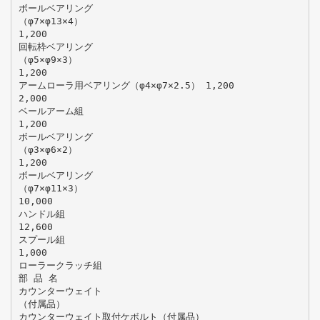
ボールベアリング
（φ7×φ13×4）
1,200
回転枠ベアリング
（φ5×φ9×3）
1,200
アームローラ用ベアリング（φ4×φ7×2.5） 1,200
2,000
ベールアーム組
1,200
ボールベアリング
（φ3×φ6×2）
1,200
ボールベアリング
（φ7×φ11×3）
10,000
ハンドル組
12,600
スプール組
1,000
ローラークラッチ組
部 品 名
カウンターウェイト
（付属品）
カウンターウェイト取付ケボルト（付属品）