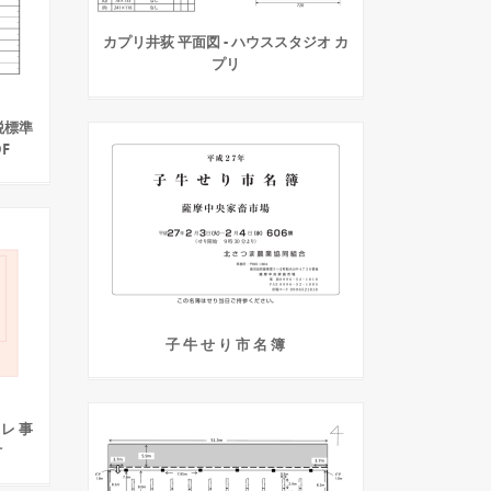
カプリ井荻 平面図 - ハウススタジオ カ
プリ
税標準
F
子 牛 せ り 市 名 簿
レ 事
付