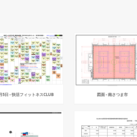
月5日 - 快活フィットネスCLUB
図面 - 南さつま市