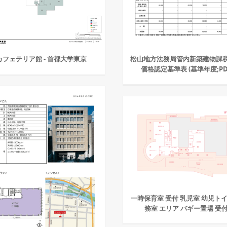
カフェテリア館 - 首都大学東京
松山地方法務局管内新築建物課
価格認定基準表 (基準年度;PD
一時保育室 受付 乳児室 幼児トイ
務室 エリア バギー置場 受