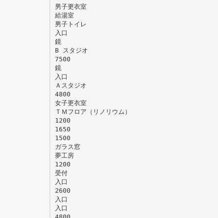
男子更衣室
給湯室
男子トイレ
入口
鏡
B スタジオ
7500
鏡
入口
Ａスタジオ
4800
女子更衣室
ＴＭフロア（リノリウム）
1200
1650
1500
ガラス窓
夢工房
1200
受付
入口
2600
入口
入口
4800