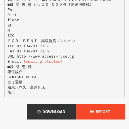
●鍵 交 換 費 用：２０,０００円 (別途消費税)
Ent
Dirt
floor
2F
N
SIC
ＦＯＲ ＲＥＮＴ 高級賃貸マンション
TEL 03 (3479) 7107
FAX 03 (3479) 7155
URL http://www.access-r.co.jp
E-mail
[email protected]
■取 引 態 様
専任媒介
SEKISUI HOUSE
ゴミ置場
積水ハウス 高遮音床
DOWNLOAD
REPORT