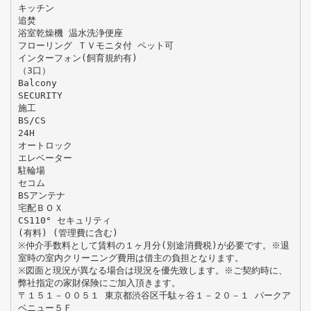
キッチン
追焚
浴室乾燥機 温水洗浄便座
フローリング ＴＶモニタ付 ペット可
インターフォン(飼育規約有)
（3口）
Balcony
SECURITY
施工
BS/CS
24H
オートロック
エレベーター
駐輪場
セコム
BSアンテナ
宅配ＢＯＸ
CS110° セキュリティ
(有料) (管理費に含む)
※仲介手数料として賃料の１ヶ月分(別途消費税)が必要です。※退
室時の室内クリーニング費用は借主の負担となります。
※図面と現況が異なる場合は現況を優先致します。※ご契約時に、
弊社指定の家財保険にご加入頂きます。
〒１５１－００５１ 東京都渋谷区千駄ヶ谷１－２０－１ パークア
ベニュー５Ｆ