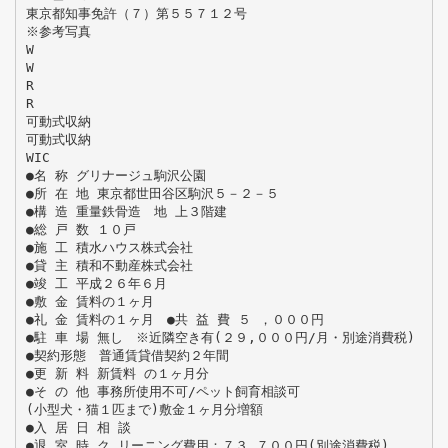
東京都知事免許（７）第５５７１２号
※参考写真
W
W
R
R
可動式収納
可動式収納
WIC
●名 称 グリナージュ駒沢公園
●所 在 地 東京都世田谷区駒沢５－２－５
●構 造 重量鉄骨造 地 上３階建
●総 戸 数 １０戸
●施 工 積水ハウス株式会社
●貸 主 積和不動産株式会社
●竣 工 平成２６年６月
●敷 金 賃料の１ヶ月
●礼 金 賃料の１ヶ月 ●共 益 費 ５ ，０００円
●駐 車 場 無し ※近隣空き有(２９,０００円/月・別途消費税)
●契約形態 普通賃貸借契約２年間
●更 新 料 新賃料 の１ヶ月分
●そ の 他 事務所使用不可/ペット飼育相談可
(小型犬・猫１匹まで)敷金１ヶ月分増額
●入 居 日 相 談
●退 室 時 ク リーニング費用：７３,７００円(別途消費税)