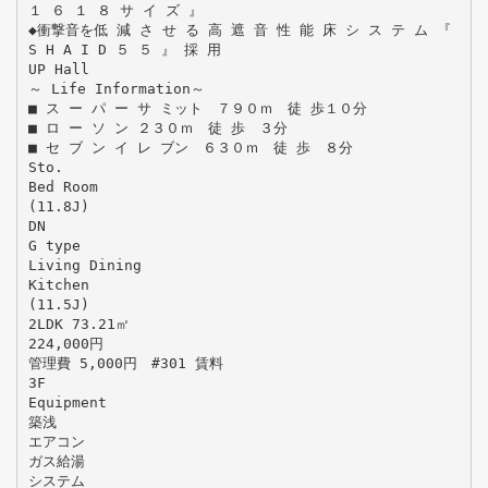
１ ６ １ ８ サ イ ズ 』
◆衝撃音を低 減 さ せ る 高 遮 音 性 能 床 シ ス テ ム 『
S H A I D ５ ５ 』 採 用
UP Hall
～ Life Information～
■ ス ー パ ー サ ミット ７９０ｍ 徒 歩１０分
■ ロ ー ソ ン ２３０ｍ 徒 歩 ３分
■ セ ブ ン イ レ ブン ６３０ｍ 徒 歩 ８分
Sto.
Bed Room
(11.8J)
DN
G type
Living Dining
Kitchen
(11.5J)
2LDK 73.21㎡
224,000円
管理費 5,000円 #301 賃料
3F
Equipment
築浅
エアコン
ガス給湯
システム