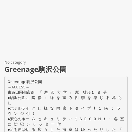
No category
Greenage駒沢公園
Greenage駒沢公園
～ACCESS～
東急田園都市線 「 駒 沢 大 学 」 駅 徒歩１ ８ 分
◆駒沢公園に 隣 接 ： 緑 を 望 み 四 季 を 感 じ る 暮 ら
し
◆ホテルライ ク 仕 様 な 内 廊 下 タ イ プ ( １ 階 ： ラ
ウ ン ジ 付 )
◆安心のホー ム セ キ ュ リ テ ィ ( S E C O M ) ・ 各 室
に 防 犯 シ ャ ッ タ ー 付
◆足を伸ばせ る 広 々 し た 浴 室 は ゆ っ た り し た 『