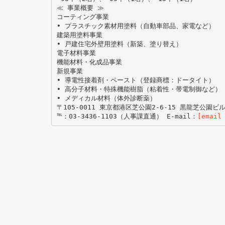
≪ 事業概要 ≫
コーティング事業
• プラスチック素材用塗料（自動車部品、家電など）
建築用塗料事業
• 戸建住宅外壁用塗料（新築、塗り替え）
電子材料事業
機能材料・化成品事業
新規事業
• 導電性接着剤・ペースト（登録商標：ドータイト）
• 高分子材料・特殊機能樹脂（粘着性・帯電制御など）
• メディカル材料（体外診断薬）
〒105‐0011 東京都港区芝公園2‐6‐15 黒龍芝公園ビ
℡：03‐3436‐1103（人事課直通） E‐mail：
[email