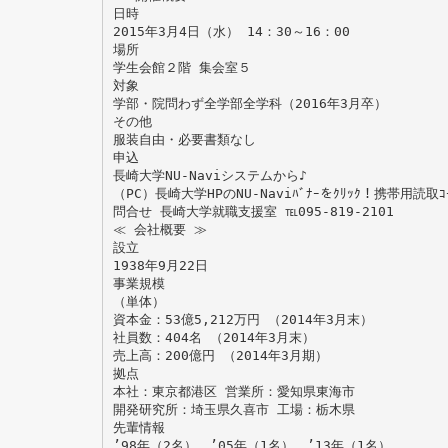
日時
2015年3月4日（水） 14：30～16：00
場所
学生会館２階 集会室５
対象
学部・院問わず全学部全学科（2016年3月卒）
その他
服装自由・必要書類なし
申込
長崎大学NU‐Naviシステムから♪
（PC）長崎大学HPのNU‐Naviﾊﾞﾅｰをｸﾘｯｸ！携帯用読取ｺ
問合せ 長崎大学就職支援室 ℡095‐819‐2101
≪ 会社概要 ≫
設立
1938年9月22日
事業規模
（単体）
資本金：53億5,212万円 （2014年3月末）
社員数：404名 （2014年3月末）
売上高：200億円 （2014年3月期）
拠点
本社：東京都港区 営業所：愛知県東海市
開発研究所：埼玉県久喜市 工場：栃木県
先輩情報
’98年（2名）、’05年（1名）、’13年（1名）