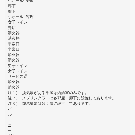
小ホール 楽屋
廊下
廊下
小ホール 客席
女子トイレ
売店
消火器
消火栓
非常口
非常口
消火器
消火器
男子トイレ
女子トイレ
サービス課
消火器
消火器
注１） 換気扇がある部屋は給湯室のみです。
注２） スプリンクラーは各部屋・廊下に設置してあります。
注３） 煙感知器は各部屋に設置してあります。
バ
ル
コ
ニ
ー