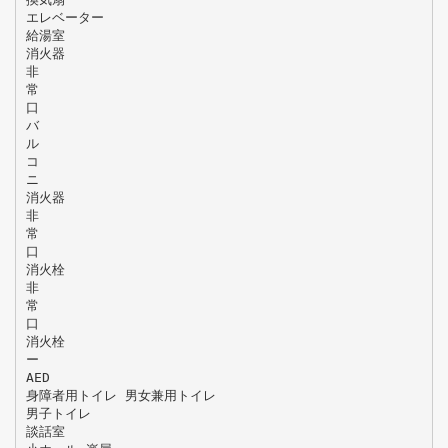
エレベーター
給湯室
消火器
非
常
口
バ
ル
コ
ニ
消火器
非
常
口
消火栓
非
常
口
消火栓
ー
AED
身障者用トイレ 男女兼用トイレ
男子トイレ
談話室