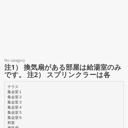
No category
注1） 換気扇がある部屋は給湯室のみ
です。 注2） スプリンクラーは各
テラス
集会室１
集会室２
集会室３
集会室４
集会室５
集会室６
和室
換気扇