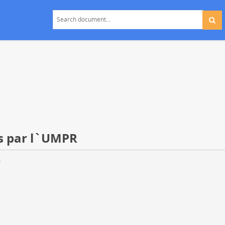
és par l`UMPR
R