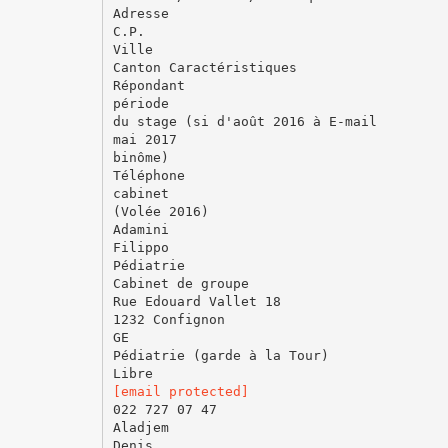
Adresse
C.P.
Ville
Canton Caractéristiques
Répondant
période
du stage (si d'août 2016 à E-mail
mai 2017
binôme)
Téléphone
cabinet
(Volée 2016)
Adamini
Filippo
Pédiatrie
Cabinet de groupe
Rue Edouard Vallet 18
1232 Confignon
GE
Pédiatrie (garde à la Tour)
[email protected]
022 727 07 47
Aladjem
Denis