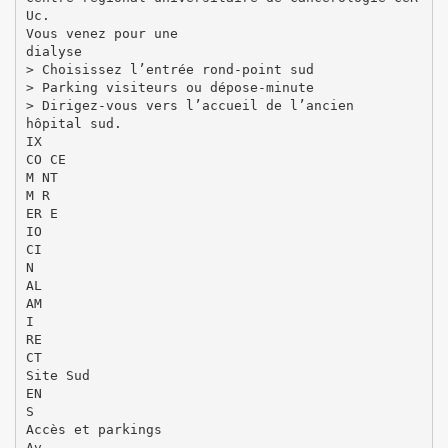
Uc.
Vous venez pour une
dialyse
> Choisissez l’entrée rond-point sud
> Parking visiteurs ou dépose-minute
> Dirigez-vous vers l’accueil de l’ancien
hôpital sud.
IX
CO CE
M NT
M R
ER E
IO
CI
N
AL
AM
I
RE
CT
Site Sud
EN
S
Accès et parkings
Av