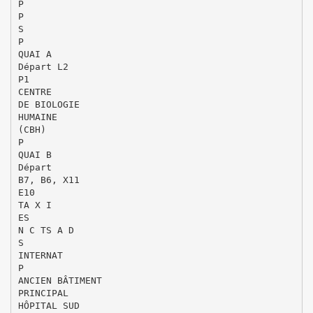
P
P
S
P
QUAI A
Départ L2
P1
CENTRE
DE BIOLOGIE
HUMAINE
(CBH)
P
QUAI B
Départ
B7, B6, X11
E10
TA X I
ES
N C TS A D
S
INTERNAT
P
ANCIEN BÂTIMENT
PRINCIPAL
HÔPITAL SUD