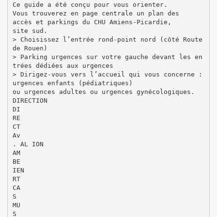
Ce guide a été conçu pour vous orienter.
Vous trouverez en page centrale un plan des
accès et parkings du CHU Amiens-Picardie,
site sud.
> Choisissez l’entrée rond-point nord (côté Route
de Rouen)
> Parking urgences sur votre gauche devant les en
trées dédiées aux urgences
> Dirigez-vous vers l’accueil qui vous concerne :
urgences enfants (pédiatriques)
ou urgences adultes ou urgences gynécologiques.
DIRECTION
DI
RE
CT
Av
. AL ION
AM
BE
IEN
RT
CA
S
MU
S