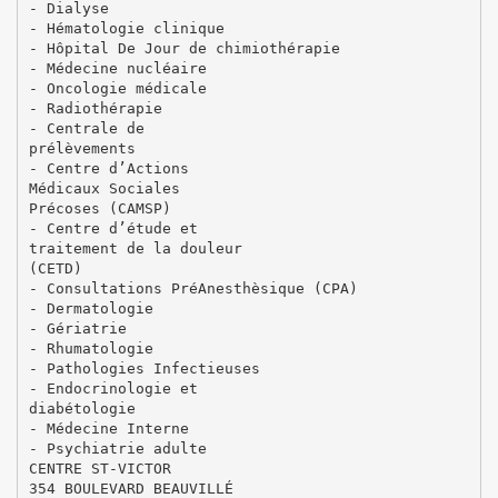
- Dialyse
- Hématologie clinique
- Hôpital De Jour de chimiothérapie
- Médecine nucléaire
- Oncologie médicale
- Radiothérapie
- Centrale de
prélèvements
- Centre d’Actions
Médicaux Sociales
Précoses (CAMSP)
- Centre d’étude et
traitement de la douleur
(CETD)
- Consultations PréAnesthèsique (CPA)
- Dermatologie
- Gériatrie
- Rhumatologie
- Pathologies Infectieuses
- Endocrinologie et
diabétologie
- Médecine Interne
- Psychiatrie adulte
CENTRE ST-VICTOR
354 BOULEVARD BEAUVILLÉ