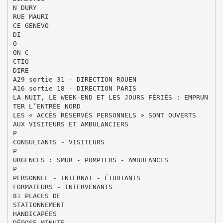
N DURY
RUE MAURI
CE GENEVO
DI
O
ON C
CTIO
DIRE
A29 sortie 31 - DIRECTION ROUEN
A16 sortie 18 - DIRECTION PARIS
LA NUIT, LE WEEK-END ET LES JOURS FÉRIÉS : EMPRUN
TER L’ENTRÉE NORD
LES « ACCÈS RÉSERVÉS PERSONNELS » SONT OUVERTS
AUX VISITEURS ET AMBULANCIERS
P
CONSULTANTS - VISITEURS
P
URGENCES : SMUR - POMPIERS - AMBULANCES
P
PERSONNEL - INTERNAT - ÉTUDIANTS
FORMATEURS - INTERVENANTS
81 PLACES DE
STATIONNEMENT
HANDICAPÉES
DÉPOSE MINUTE