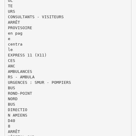
UL
TE
URS
CONSULTANTS - VISITEURS
ARRÊT
PROVISOIRE
en pag
e
centra
le
EXPRESS 11 (X11)
CES
ANC
AMBULANCES
RS - AMBULA
URGENCES : SMUR - POMPIERS
BUS
ROND-POINT
NORD
BUS
DIRECTIO
N AMIENS
D40
8
ARRÊT