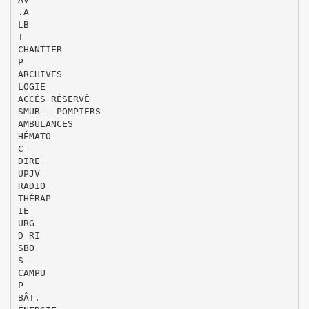
.A
LB
T
CHANTIER
P
ARCHIVES
LOGIE
ACCÈS RÉSERVÉ
SMUR - POMPIERS
AMBULANCES
HÉMATO
C
DIRE
UPJV
RADIO
THÉRAP
IE
URG
D RI
SBO
S
CAMPU
P
BÂT.