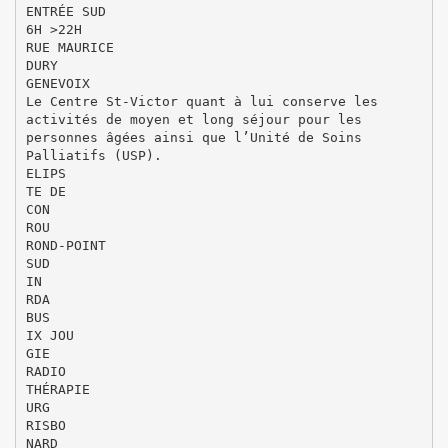
ENTRÉE SUD
6H >22H
RUE MAURICE
DURY
GENEVOIX
Le Centre St-Victor quant à lui conserve les
activités de moyen et long séjour pour les
personnes âgées ainsi que l’Unité de Soins
Palliatifs (USP).
ELIPS
TE DE
CON
ROU
ROND-POINT
SUD
IN
RDA
BUS
IX JOU
GIE
RADIO
THÉRAPIE
URG
RISBO
NARD