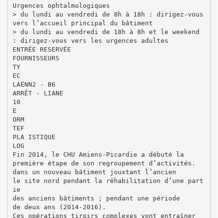
Urgences ophtalmologiques
> du lundi au vendredi de 8h à 18h : dirigez-vous
vers l’accueil principal du bâtiment
> du lundi au vendredi de 18h à 8h et le weekend
: dirigez-vous vers les urgences adultes
ENTRÉE RESERVÉE
FOURNISSEURS
TY
EC
LAËNN2 - B6
ARRÊT - LIANE
10
E
ORM
TEF
PLA ISTIQUE
LOG
Fin 2014, le CHU Amiens-Picardie a débuté la
première étape de son regroupement d’activités.
dans un nouveau bâtiment jouxtant l’ancien
le site nord pendant la réhabilitation d’une part
ie
des anciens bâtiments ; pendant une période
de deux ans (2014-2016).
Ces opérations tiroirs complexes vont entraîner