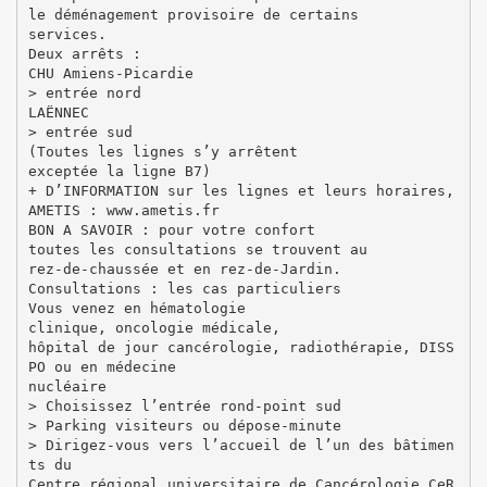
le déménagement provisoire de certains
services.
Deux arrêts :
CHU Amiens-Picardie
> entrée nord
LAËNNEC
> entrée sud
(Toutes les lignes s’y arrêtent
exceptée la ligne B7)
+ D’INFORMATION sur les lignes et leurs horaires,
AMETIS : www.ametis.fr
BON A SAVOIR : pour votre confort
toutes les consultations se trouvent au
rez-de-chaussée et en rez-de-Jardin.
Consultations : les cas particuliers
Vous venez en hématologie
clinique, oncologie médicale,
hôpital de jour cancérologie, radiothérapie, DISS
PO ou en médecine
nucléaire
> Choisissez l’entrée rond-point sud
> Parking visiteurs ou dépose-minute
> Dirigez-vous vers l’accueil de l’un des bâtimen
ts du
Centre régional universitaire de Cancérologie CeR