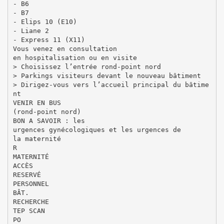
- B6
- B7
- Elips 10 (E10)
- Liane 2
- Express 11 (X11)
Vous venez en consultation
en hospitalisation ou en visite
> Choisissez l’entrée rond-point nord
> Parkings visiteurs devant le nouveau bâtiment
> Dirigez-vous vers l’accueil principal du bâtime
nt
VENIR EN BUS
(rond-point nord)
BON A SAVOIR : les
urgences gynécologiques et les urgences de
la maternité
R
MATERNITÉ
ACCÈS
RESERVÉ
PERSONNEL
BÂT.
RECHERCHE
TEP SCAN
PO