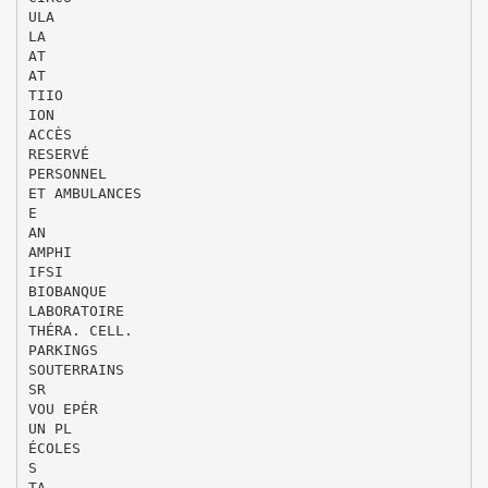
ULA
LA
AT
AT
TIIO
ION
ACCÈS
RESERVÉ
PERSONNEL
ET AMBULANCES
E
AN
AMPHI
IFSI
BIOBANQUE
LABORATOIRE
THÉRA. CELL.
PARKINGS
SOUTERRAINS
SR
VOU EPÉR
UN PL
ÉCOLES
S
TA