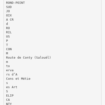
ROND-POINT
SUD
JO
OIX
A CR
d
RO
RIL
US
P
T
CON
M
Route de Conty (Salouël)
m
to
erva
rs d’A
Cons et Métie
s
es Art
S
ELIP
CA
NTY