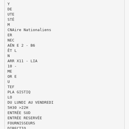
Y
DE
UTE
STÉ
M
CNAire Nationaliens
ER
NEC
AËN E 2 - B6
ÊT L
N
ARR X11 - LIA
10 -
ME
OR E
U
TEF
PLA GISTIQ
LO
DU LUNDI AU VENDREDI
5H30 >22H
ENTRÉE SUD
ENTRÉE RESERVÉE
FOURNISSEURS
DIRECTIO