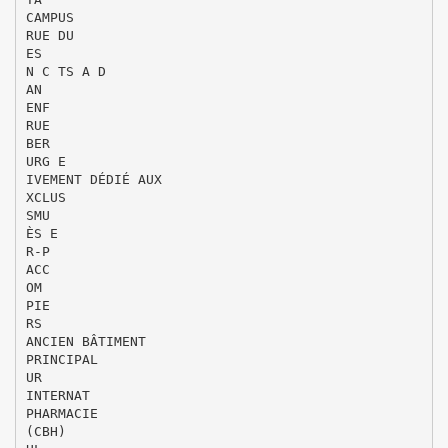
CAMPUS
RUE DU
ES
N C TS A D
AN
ENF
RUE
BER
URG E
IVEMENT DÉDIÉ AUX
XCLUS
SMU
ÈS E
R-P
ACC
OM
PIE
RS
ANCIEN BÂTIMENT
PRINCIPAL
UR
INTERNAT
PHARMACIE
(CBH)